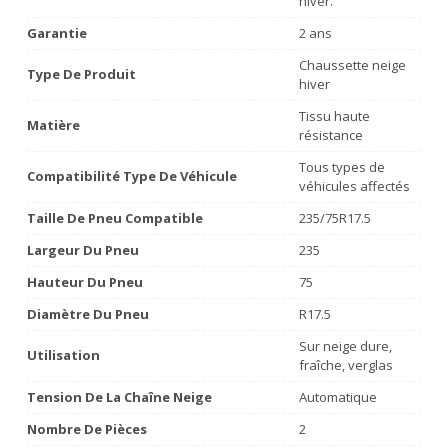
hiver.
Garantie
2 ans
Chaussette neige
Type De Produit
hiver
Tissu haute
Matière
résistance
Tous types de
Compatibilité Type De Véhicule
véhicules affectés
Taille De Pneu Compatible
235/75R17.5
Largeur Du Pneu
235
Hauteur Du Pneu
75
Diamètre Du Pneu
R17.5
Sur neige dure,
Utilisation
fraîche, verglas
Tension De La Chaîne Neige
Automatique
Nombre De Pièces
2