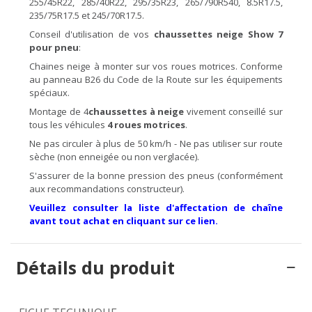
255/45R22, 285/40R22, 295/35R23, 265/790R540, 8.5R17.5,
235/75R17.5 et 245/70R17.5.
Conseil d'utilisation de vos
chaussettes
neige Show 7
pour pneu
:
Chaines neige à monter sur vos roues motrices. Conforme
au panneau B26 du Code de la Route sur les équipements
spéciaux.
Montage de 4
chaussettes à
neige
vivement conseillé sur
tous les véhicules
4 roues motrices
.
Ne pas circuler à plus de 50 km/h - Ne pas utiliser sur route
sèche (non enneigée ou non verglacée).
S'assurer de la bonne pression des pneus (conformément
aux recommandations constructeur).
Veuillez consulter la liste d'affectation de chaîne
avant tout achat en cliquant sur ce lien.
Détails du produit