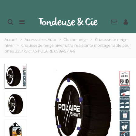
Accueil
>
Accessoires Auto
>
Chaine neige
>
Chaussette neige
hiver
>
Chaussette neige hiver ultra résistante montage facile pour
pneu 235/75R17.5 POLAIRE 0S89-S7IA-9