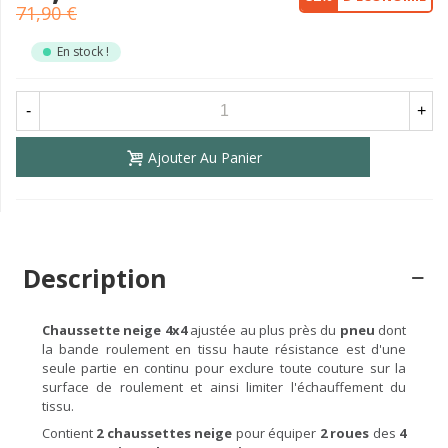
71,90 €
En stock !
-
+
Ajouter Au Panier
Description
Chaussette neige 4x4
ajustée au plus près du
pneu
dont
la bande roulement en tissu haute résistance est d'une
seule partie en continu pour exclure toute couture sur la
surface de roulement et ainsi limiter l'échauffement du
tissu.
Contient
2 chaussettes
neige
pour équiper
2 roues
des
4