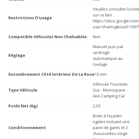
Veuillez consulter la lis
sur ce lien :
Restrictions D'usage
https://docs.google.co
usp=sharing&ouid=1007
Compatible Véhicules Non Chaînables
Non
Manuel puis par
centrage
Réglage
automatique au
roulage
Encombrement Côté Intérieur De La Roue
13 mm
Véhicule Tourisme,
Type Véhicule
Suv - Monospace -
4x4, Camping Car
Poids Net (Kg)
2,50
Boite à façades
rigides incluant une
Conditionnement
paire de gants et 2
chaussettes neige