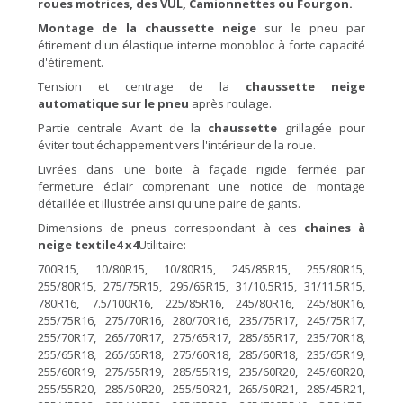
roues motrices, des VUL, Camionnettes ou Fourgon.
Montage de la chaussette
neige
sur le pneu par
étirement d'un élastique interne monobloc à forte capacité
d'étirement.
Tension et centrage de la
chaussette
neige
automatique sur le
pneu
après roulage.
Partie centrale Avant de la
chaussette
grillagée pour
éviter tout échappement vers l'intérieur de la roue.
Livrées dans une boite à façade rigide fermée par
fermeture éclair comprenant une notice de montage
détaillée et illustrée ainsi qu'une paire de gants.
Dimensions de pneus correspondant à ces
chaines
à
neige textile
4 x4
Utilitaire:
700R15, 10/80R15, 10/80R15, 245/85R15, 255/80R15,
255/80R15, 275/75R15, 295/65R15, 31/10.5R15, 31/11.5R15,
780R16, 7.5/100R16, 225/85R16, 245/80R16, 245/80R16,
255/75R16, 275/70R16, 280/70R16, 235/75R17, 245/75R17,
255/70R17, 265/70R17, 275/65R17, 285/65R17, 235/70R18,
255/65R18, 265/65R18, 275/60R18, 285/60R18, 235/65R19,
255/60R19, 275/55R19, 285/55R19, 235/60R20, 245/60R20,
255/55R20, 285/50R20, 255/50R21, 265/50R21, 285/45R21,