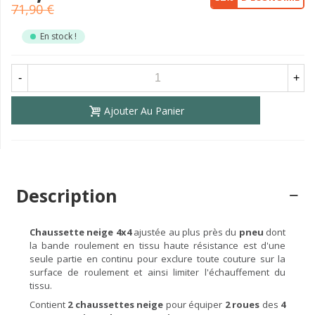
71,90 €
En stock !
-
+
Ajouter Au Panier
Description
Chaussette neige 4x4
ajustée au plus près du
pneu
dont
la bande roulement en tissu haute résistance est d'une
seule partie en continu pour exclure toute couture sur la
surface de roulement et ainsi limiter l'échauffement du
tissu.
Contient
2 chaussettes
neige
pour équiper
2 roues
des
4