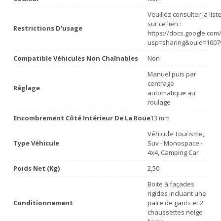
Veuillez consulter la lis
sur ce lien :
Restrictions D'usage
https://docs.google.co
usp=sharing&ouid=1007
Compatible Véhicules Non Chaînables
Non
Manuel puis par
centrage
Réglage
automatique au
roulage
Encombrement Côté Intérieur De La Roue
13 mm
Véhicule Tourisme,
Type Véhicule
Suv - Monospace -
4x4, Camping Car
Poids Net (Kg)
2,50
Boite à façades
rigides incluant une
Conditionnement
paire de gants et 2
chaussettes neige