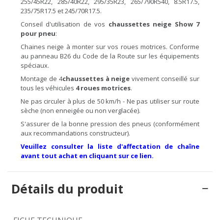
255/45R22, 285/40R22, 295/35R23, 265/790R540, 8.5R17.5,
235/75R17.5 et 245/70R17.5.
Conseil d'utilisation de vos
chaussettes
neige Show 7
pour pneu
:
Chaines neige à monter sur vos roues motrices. Conforme
au panneau B26 du Code de la Route sur les équipements
spéciaux.
Montage de 4
chaussettes à
neige
vivement conseillé sur
tous les véhicules
4 roues motrices
.
Ne pas circuler à plus de 50 km/h - Ne pas utiliser sur route
sèche (non enneigée ou non verglacée).
S'assurer de la bonne pression des pneus (conformément
aux recommandations constructeur).
Veuillez consulter la liste d'affectation de chaîne
avant tout achat en cliquant sur ce lien.
Détails du produit