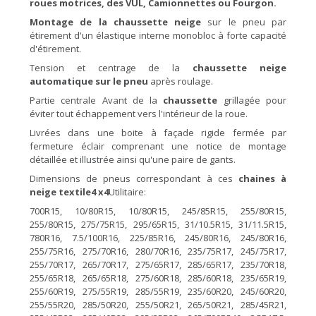
roues motrices, des VUL, Camionnettes ou Fourgon.
Montage de la chaussette
neige
sur le pneu par
étirement d'un élastique interne monobloc à forte capacité
d'étirement.
Tension et centrage de la
chaussette
neige
automatique sur le
pneu
après roulage.
Partie centrale Avant de la
chaussette
grillagée pour
éviter tout échappement vers l'intérieur de la roue.
Livrées dans une boite à façade rigide fermée par
fermeture éclair comprenant une notice de montage
détaillée et illustrée ainsi qu'une paire de gants.
Dimensions de pneus correspondant à ces
chaines
à
neige textile
4 x4
Utilitaire:
700R15, 10/80R15, 10/80R15, 245/85R15, 255/80R15,
255/80R15, 275/75R15, 295/65R15, 31/10.5R15, 31/11.5R15,
780R16, 7.5/100R16, 225/85R16, 245/80R16, 245/80R16,
255/75R16, 275/70R16, 280/70R16, 235/75R17, 245/75R17,
255/70R17, 265/70R17, 275/65R17, 285/65R17, 235/70R18,
255/65R18, 265/65R18, 275/60R18, 285/60R18, 235/65R19,
255/60R19, 275/55R19, 285/55R19, 235/60R20, 245/60R20,
255/55R20, 285/50R20, 255/50R21, 265/50R21, 285/45R21,