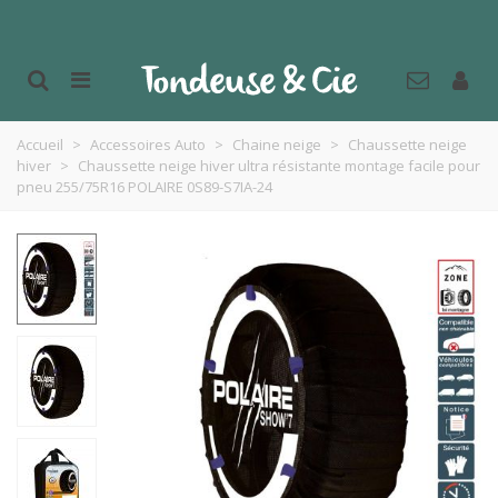
Accueil
>
Accessoires Auto
>
Chaine neige
>
Chaussette neige
hiver
>
Chaussette neige hiver ultra résistante montage facile pour
pneu 255/75R16 POLAIRE 0S89-S7IA-24