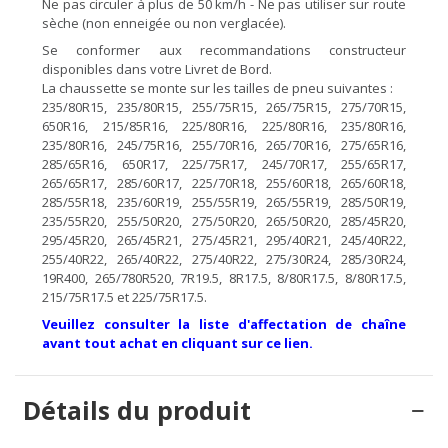
Ne pas circuler à plus de 50 km/h - Ne pas utiliser sur route
sèche (non enneigée ou non verglacée).
Se conformer aux recommandations constructeur
disponibles dans votre Livret de Bord.
La chaussette se monte sur les tailles de pneu suivantes :
235/80R15, 235/80R15, 255/75R15, 265/75R15, 275/70R15,
650R16, 215/85R16, 225/80R16, 225/80R16, 235/80R16,
235/80R16, 245/75R16, 255/70R16, 265/70R16, 275/65R16,
285/65R16, 650R17, 225/75R17, 245/70R17, 255/65R17,
265/65R17, 285/60R17, 225/70R18, 255/60R18, 265/60R18,
285/55R18, 235/60R19, 255/55R19, 265/55R19, 285/50R19,
235/55R20, 255/50R20, 275/50R20, 265/50R20, 285/45R20,
295/45R20, 265/45R21, 275/45R21, 295/40R21, 245/40R22,
255/40R22, 265/40R22, 275/40R22, 275/30R24, 285/30R24,
19R400, 265/780R520, 7R19.5, 8R17.5, 8/80R17.5, 8/80R17.5,
215/75R17.5 et 225/75R17.5.
Veuillez consulter la liste d'affectation de chaîne
avant tout achat en cliquant sur ce lien.
Détails du produit