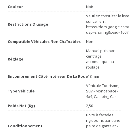
Couleur
Noir
Veuillez consulter la lis
sur ce lien :
Restrictions D'usage
https://docs.google.co
usp=sharing&ouid=1007
Compatible Véhicules Non Chaînables
Non
Manuel puis par
centrage
Réglage
automatique au
roulage
Encombrement Côté Intérieur De La Roue
13 mm
Véhicule Tourisme,
Type Véhicule
Suv - Monospace -
4x4, Camping Car
Poids Net (Kg)
2,50
Boite à façades
rigides incluant une
Conditionnement
paire de gants et 2