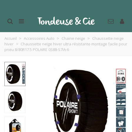
Accueil
>
Accessoires Auto
>
Chaine neige
>
Chaussette neige
hiver
>
Chaussette neige hiver ultra résistante montage facile pour
pneu 8/80R17.5 POLAIRE 0S88-S7IA-6