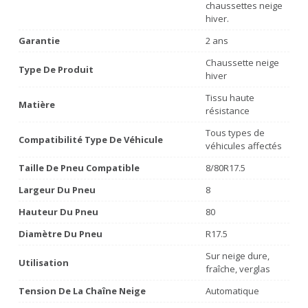
chaussettes neige
hiver.
Garantie
2 ans
Chaussette neige
Type De Produit
hiver
Tissu haute
Matière
résistance
Tous types de
Compatibilité Type De Véhicule
véhicules affectés
Taille De Pneu Compatible
8/80R17.5
Largeur Du Pneu
8
Hauteur Du Pneu
80
Diamètre Du Pneu
R17.5
Sur neige dure,
Utilisation
fraîche, verglas
Tension De La Chaîne Neige
Automatique