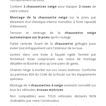
l'échauffement du tissu.
Contient
2 chaussettes neige
pour équiper
2 roues
de
votre voiture.
Montage de la chaussette neige
sur le pneu par
étirement d'un élastique interne monobloc à forte capacité
d'étirement.
Tension et centrage de la
chaussette neige
automatique sur le pneu
après roulage.
Partie centrale Avant de la
chaussette
grillagée pour
éviter tout échappement vers l'intérieur de la roue.
Livrées dans une boite à façade rigide fermée par
fermeture éclair comprenant une notice de montage
détaillée et illustrée ainsi qu'une paire de gants.
Chaines neige à monter sur vos roues motrices. Conforme
au panneau B26 du Code de la Route sur les équipements
spéciaux.
Montage de 4
chaussettes à neige
vivement conseillé sur
tous les véhicules
4 roues motrices
.
Non compatibles avec TOUS véhicules déclarés NON
chaînables par votre Constructeur.