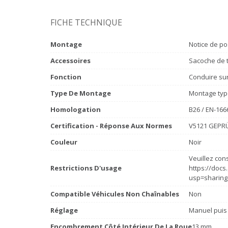
FICHE TECHNIQUE
Montage
Notice de po
Accessoires
Sacoche de t
Fonction
Conduire sur 
Type De Montage
Montage typ
Homologation
B26 / EN-166
Certification - Réponse Aux Normes
V5121 GEPRÜ
Couleur
Noir
Veuillez cons
Restrictions D'usage
https://doc
usp=sharing
Compatible Véhicules Non Chaînables
Non
Réglage
Manuel puis
Encombrement Côté Intérieur De La Roue
13 mm