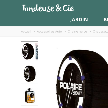
JARDIN
B
Accueil
>
Accessoires Auto
>
Chaine neige
>
Chaussett