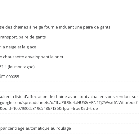
se des chaines à neige fournie incluant une paire de gants.
ransport, paire de gants
la neige et la glace
e chaussette enveloppant le pneu
62-1 (loi montagne)
FT 000055
ulter la liste d'affectation de chaîne avant tout achat en vous rendant sur c
s.google.com/spreadsheets/d/1LaPtL9Io4aHU58rARN1TjZWvxt6NWtla/edit?
&ouid=100793065319654867136&rtpof=true&sd=true
 par centrage automatique au roulage