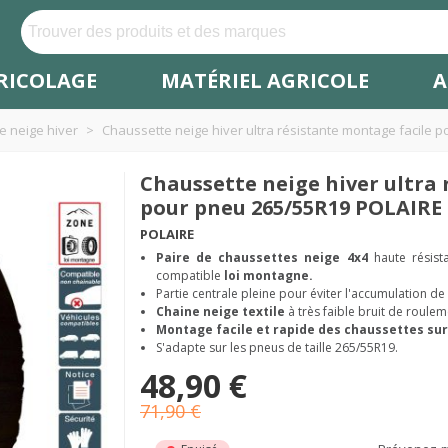
RICOLAGE
MATÉRIEL AGRICOLE
A
e neige hiver
>
Chaussette neige hiver ultra résistante montage facile 
Chaussette neige hiver ultra 
pour pneu 265/55R19 POLAIRE 
POLAIRE
Paire de chaussettes neige
4x4
haute résist
compatible
loi montagne.
Partie centrale pleine pour éviter l'accumulation de
Chaine neige textile
à très faible bruit de roulem
Montage facile et rapide des chaussettes sur
S'adapte sur les pneus de taille 265/55R19.
48,90 €
71,90 €