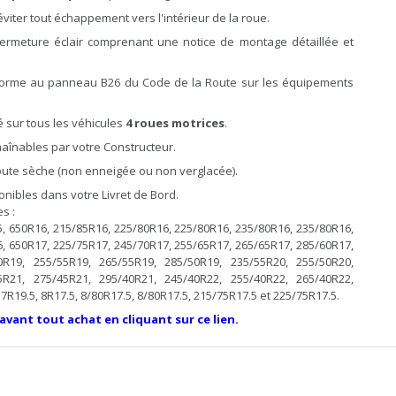
éviter tout échappement vers l'intérieur de la roue.
fermeture éclair comprenant une notice de montage détaillée et
forme au panneau B26 du Code de la Route sur les équipements
 sur tous les véhicules
4 roues motrices
.
înables par votre Constructeur.
 route sèche (non enneigée ou non verglacée).
ibles dans votre Livret de Bord.
s :
, 650R16, 215/85R16, 225/80R16, 225/80R16, 235/80R16, 235/80R16,
, 650R17, 225/75R17, 245/70R17, 255/65R17, 265/65R17, 285/60R17,
0R19, 255/55R19, 265/55R19, 285/50R19, 235/55R20, 255/50R20,
5R21, 275/45R21, 295/40R21, 245/40R22, 255/40R22, 265/40R22,
R19.5, 8R17.5, 8/80R17.5, 8/80R17.5, 215/75R17.5 et 225/75R17.5.
 avant tout achat en cliquant sur ce lien.