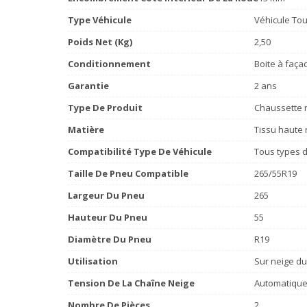
Type Véhicule
Véhicule Tou
Poids Net (Kg)
2,50
Conditionnement
Boite à faça
Garantie
2 ans
Type De Produit
Chaussette n
Matière
Tissu haute 
Compatibilité Type De Véhicule
Tous types d
Taille De Pneu Compatible
265/55R19
Largeur Du Pneu
265
Hauteur Du Pneu
55
Diamètre Du Pneu
R19
Utilisation
Sur neige du
Tension De La Chaîne Neige
Automatiqu
Nombre De Pièces
2