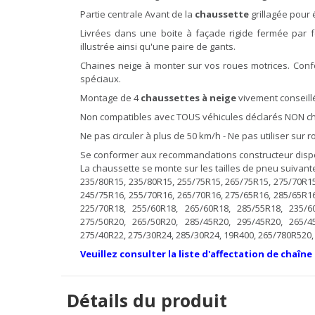
Partie centrale Avant de la
chaussette
grillagée pour 
Livrées dans une boite à façade rigide fermée par 
illustrée ainsi qu'une paire de gants.
Chaines neige à monter sur vos roues motrices. Con
spéciaux.
Montage de 4
chaussettes à neige
vivement conseillé
Non compatibles avec TOUS véhicules déclarés NON cha
Ne pas circuler à plus de 50 km/h - Ne pas utiliser sur
Se conformer aux recommandations constructeur dispon
La chaussette se monte sur les tailles de pneu suivante
235/80R15, 235/80R15, 255/75R15, 265/75R15, 275/70R15
245/75R16, 255/70R16, 265/70R16, 275/65R16, 285/65R16
225/70R18, 255/60R18, 265/60R18, 285/55R18, 235/6
275/50R20, 265/50R20, 285/45R20, 295/45R20, 265/4
275/40R22, 275/30R24, 285/30R24, 19R400, 265/780R520, 7
Veuillez consulter la liste d'affectation de chaîne
Détails du produit