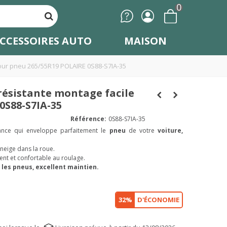
0
CCESSOIRES AUTO
MAISON
pour pneu 265/55R19 POLAIRE 0S88-S7IA-35
résistante montage facile
0S88-S7IA-35
Référence:
0S88-S7IA-35
ance qui enveloppe parfaitement le
pneu
de votre
voiture,
 neige dans la roue.
ent et confortable au roulage.
 les pneus, excellent maintien.
32%
D'ÉCONOMIE