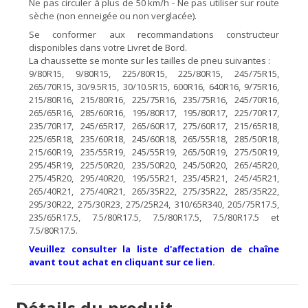
Ne pas circuler à plus de 50 km/h - Ne pas utiliser sur route
sèche (non enneigée ou non verglacée).
Se conformer aux recommandations constructeur
disponibles dans votre Livret de Bord.
La chaussette se monte sur les tailles de pneu suivantes :
9/80R15, 9/80R15, 225/80R15, 225/80R15, 245/75R15,
265/70R15, 30/9.5R15, 30/10.5R15, 600R16, 640R16, 9/75R16,
215/80R16, 215/80R16, 225/75R16, 235/75R16, 245/70R16,
265/65R16, 285/60R16, 195/80R17, 195/80R17, 225/70R17,
235/70R17, 245/65R17, 265/60R17, 275/60R17, 215/65R18,
225/65R18, 235/60R18, 245/60R18, 265/55R18, 285/50R18,
215/60R19, 235/55R19, 245/55R19, 265/50R19, 275/50R19,
295/45R19, 225/50R20, 235/50R20, 245/50R20, 265/45R20,
275/45R20, 295/40R20, 195/55R21, 235/45R21, 245/45R21,
265/40R21, 275/40R21, 265/35R22, 275/35R22, 285/35R22,
295/30R22, 275/30R23, 275/25R24, 310/65R340, 205/75R17.5,
235/65R17.5, 7.5/80R17.5, 7.5/80R17.5, 7.5/80R17.5 et
7.5/80R17.5.
Veuillez consulter la liste d'affectation de chaîne
avant tout achat en cliquant sur ce lien.