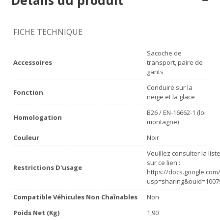
Détails du produit
FICHE TECHNIQUE
Sacoche de
Accessoires
transport, paire de
gants
Conduire sur la
Fonction
neige et la glace
B26 / EN-16662-1 (loi
Homologation
montagne)
Couleur
Noir
Veuillez consulter la lis
sur ce lien :
Restrictions D'usage
https://docs.google.co
usp=sharing&ouid=1007
Compatible Véhicules Non Chaînables
Non
Poids Net (Kg)
1,90