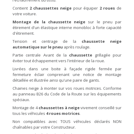
l'échauffement du tissu.
Contient
2 chaussettes neige
pour équiper
2 roues
de
votre voiture.
Montage de la chaussette neige
sur le pneu par
étirement d'un élastique interne monobloc à forte capacité
d'étirement.
Tension et centrage de la
chaussette neige
automatique sur le pneu
après roulage.
Partie centrale Avant de la
chaussette
grillagée pour
éviter tout échappement vers l'intérieur de la roue.
Livrées dans une boite à façade rigide fermée par
fermeture éclair comprenant une notice de montage
détaillée et illustrée ainsi qu'une paire de gants.
Chaines neige à monter sur vos roues motrices. Conforme
au panneau B26 du Code de la Route sur les équipements
spéciaux.
Montage de 4
chaussettes à neige
vivement conseillé sur
tous les véhicules
4 roues motrices
.
Non compatibles avec TOUS véhicules déclarés NON
chaînables par votre Constructeur.