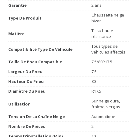
Garantie
2 ans
Chaussette neige
Type De Produit
hiver
Tissu haute
Matière
résistance
Tous types de
Compatibilité Type De Véhicule
véhicules affectés
Taille De Pneu Compatible
7.5/80R17.5
Largeur Du Pneu
7.5
Hauteur Du Pneu
80
Diamètre Du Pneu
R17.5
Sur neige dure,
Utilisation
fraîche, verglas
Tension De La Chaîne Neige
Automatique
Nombre De Pièces
2
Temps D'installation (min)
10