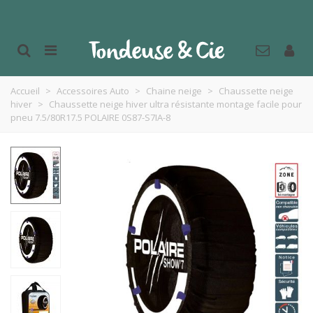
Accueil
>
Accessoires Auto
>
Chaine neige
>
Chaussette neige
hiver
>
Chaussette neige hiver ultra résistante montage facile pour
pneu 7.5/80R17.5 POLAIRE 0S87-S7IA-8