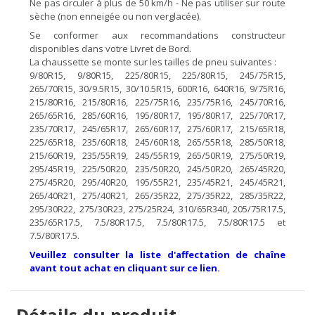
Ne pas circuler à plus de 50 km/h - Ne pas utiliser sur route
sèche (non enneigée ou non verglacée).
Se conformer aux recommandations constructeur
disponibles dans votre Livret de Bord.
La chaussette se monte sur les tailles de pneu suivantes :
9/80R15, 9/80R15, 225/80R15, 225/80R15, 245/75R15,
265/70R15, 30/9.5R15, 30/10.5R15, 600R16, 640R16, 9/75R16,
215/80R16, 215/80R16, 225/75R16, 235/75R16, 245/70R16,
265/65R16, 285/60R16, 195/80R17, 195/80R17, 225/70R17,
235/70R17, 245/65R17, 265/60R17, 275/60R17, 215/65R18,
225/65R18, 235/60R18, 245/60R18, 265/55R18, 285/50R18,
215/60R19, 235/55R19, 245/55R19, 265/50R19, 275/50R19,
295/45R19, 225/50R20, 235/50R20, 245/50R20, 265/45R20,
275/45R20, 295/40R20, 195/55R21, 235/45R21, 245/45R21,
265/40R21, 275/40R21, 265/35R22, 275/35R22, 285/35R22,
295/30R22, 275/30R23, 275/25R24, 310/65R340, 205/75R17.5,
235/65R17.5, 7.5/80R17.5, 7.5/80R17.5, 7.5/80R17.5 et
7.5/80R17.5.
Veuillez consulter la liste d'affectation de chaîne
avant tout achat en cliquant sur ce lien.