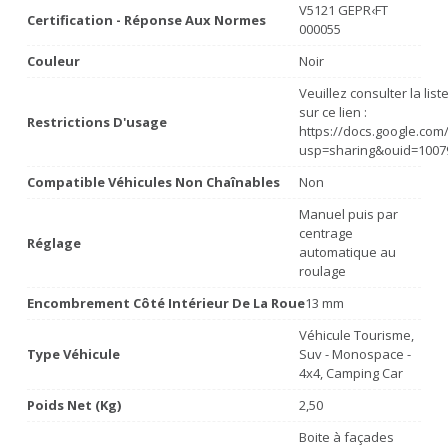
V5121 GEPR‹FT
Certification - Réponse Aux Normes
000055
Couleur
Noir
Veuillez consulter la lis
sur ce lien :
Restrictions D'usage
https://docs.google.co
usp=sharing&ouid=1007
Compatible Véhicules Non Chaînables
Non
Manuel puis par
centrage
Réglage
automatique au
roulage
Encombrement Côté Intérieur De La Roue
13 mm
Véhicule Tourisme,
Type Véhicule
Suv - Monospace -
4x4, Camping Car
Poids Net (Kg)
2,50
Boite à façades