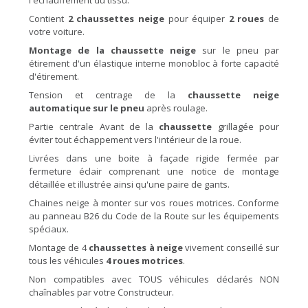
l'échauffement du tissu.
Contient
2 chaussettes neige
pour équiper
2 roues
de
votre voiture.
Montage de la chaussette neige
sur le pneu par
étirement d'un élastique interne monobloc à forte capacité
d'étirement.
Tension et centrage de la
chaussette neige
automatique sur le pneu
après roulage.
Partie centrale Avant de la
chaussette
grillagée pour
éviter tout échappement vers l'intérieur de la roue.
Livrées dans une boite à façade rigide fermée par
fermeture éclair comprenant une notice de montage
détaillée et illustrée ainsi qu'une paire de gants.
Chaines neige à monter sur vos roues motrices. Conforme
au panneau B26 du Code de la Route sur les équipements
spéciaux.
Montage de 4
chaussettes à neige
vivement conseillé sur
tous les véhicules
4 roues motrices
.
Non compatibles avec TOUS véhicules déclarés NON
chaînables par votre Constructeur.