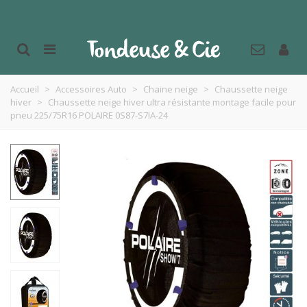
Accueil
>
Accessoires Auto
>
Chaine neige
>
Chaussette neige
hiver
>
Chaussette neige hiver ultra résistante montage facile pour
pneu 225/75R16 POLAIRE 0S87-S7IA-24