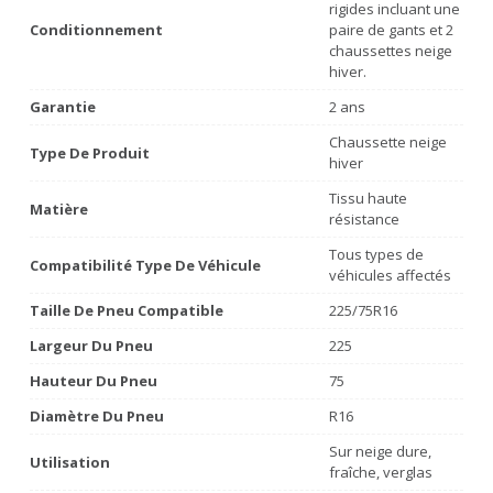
rigides incluant une
Conditionnement
paire de gants et 2
chaussettes neige
hiver.
Garantie
2 ans
Chaussette neige
Type De Produit
hiver
Tissu haute
Matière
résistance
Tous types de
Compatibilité Type De Véhicule
véhicules affectés
Taille De Pneu Compatible
225/75R16
Largeur Du Pneu
225
Hauteur Du Pneu
75
Diamètre Du Pneu
R16
Sur neige dure,
Utilisation
fraîche, verglas