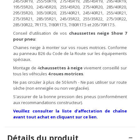
245/50R19, 255/50R19, 275/45R19, 285/45R19, 295/40R19,
195/55R20, 245/45R20, 255/45R20, 275/40R20, 285/40R20,
295/35R20, 305/30R20, 235/40R21, 245/40R21, 255/40R21,
275/35R21, 285/35R21, 245/35R22, 255/35R22, 275/30R22,
285/30R22, 7R17.5, 7/80R17.5, 7/80R17.5 et 205/70R17.5.
Conseil d'utilisation de vos
chaussettes
neige Show 7
pour pneu
:
Chaines neige à monter sur vos roues motrices. Conforme
au panneau B26 du Code de la Route sur les équipements
spéciaux.
Montage de 4
chaussettes à
neige
vivement conseillé sur
tous les véhicules
4 roues motrices
.
Ne pas circuler à plus de 50 km/h - Ne pas utiliser sur route
sèche (non enneigée ou non verglacée).
S'assurer de la bonne pression des pneus (conformément
aux recommandations constructeur).
Veuillez consulter la liste d'affectation de chaîne
avant tout achat en cliquant sur ce lien.
Détails du produit