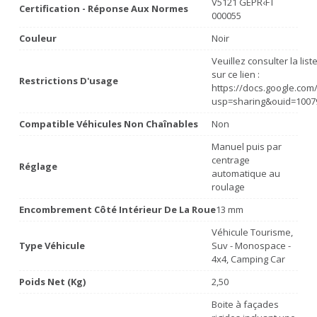
V5121 GEPR‹FT
Certification - Réponse Aux Normes
000055
Couleur
Noir
Veuillez consulter la lis
sur ce lien :
Restrictions D'usage
https://docs.google.co
usp=sharing&ouid=1007
Compatible Véhicules Non Chaînables
Non
Manuel puis par
centrage
Réglage
automatique au
roulage
Encombrement Côté Intérieur De La Roue
13 mm
Véhicule Tourisme,
Type Véhicule
Suv - Monospace -
4x4, Camping Car
Poids Net (Kg)
2,50
Boite à façades