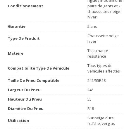
rigides incluant une
Conditionnement
paire de gants et 2
chaussettes neige
hiver.
Garantie
2 ans
Chaussette neige
Type De Produit
hiver
Tissu haute
Matière
résistance
Tous types de
Compatibilité Type De Véhicule
véhicules affectés
Taille De Pneu Compatible
245/55R18
Largeur Du Pneu
245
Hauteur Du Pneu
55
Diamètre Du Pneu
R18
Sur neige dure,
Utilisation
fraîche, verglas