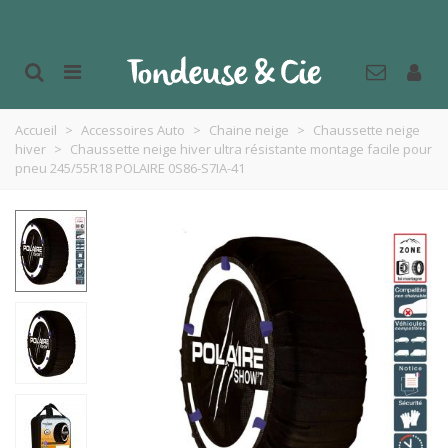
Accueil
>
Accessoires Auto
>
Chaine neige
>
Chaussette neige
hiver
>
Chaussette neige hiver ultra résistante montage facile pour
pneu 245/55R18 POLAIRE 0S86-S7IA-41