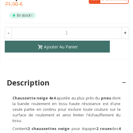
71,90 €
En stock !
-
+
Ajouter Au Panier
Description
Chaussette neige 4x4
ajustée au plus près du
pneu
dont
la bande roulement en tissu haute résistance est d'une
seule partie en continu pour exclure toute couture sur la
surface de roulement et ainsi limiter l'échauffement du
tissu.
Contient
2 chaussettes
neige
pour équiper
2 roues
des
4