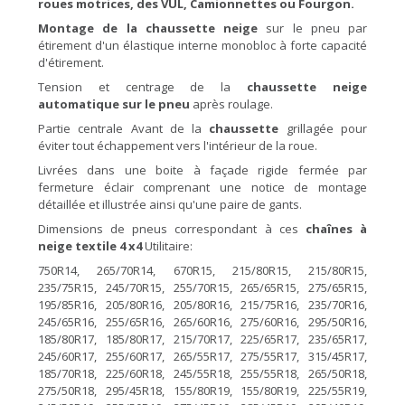
roues motrices, des VUL, Camionnettes ou Fourgon.
Montage de la chaussette
neige
sur le pneu par
étirement d'un élastique interne monobloc à forte capacité
d'étirement.
Tension et centrage de la
chaussette
neige
automatique sur le
pneu
après roulage.
Partie centrale Avant de la
chaussette
grillagée pour
éviter tout échappement vers l'intérieur de la roue.
Livrées dans une boite à façade rigide fermée par
fermeture éclair comprenant une notice de montage
détaillée et illustrée ainsi qu'une paire de gants.
Dimensions de pneus correspondant à ces
chaînes
à
neige textile
4 x4
Utilitaire:
750R14, 265/70R14, 670R15, 215/80R15, 215/80R15,
235/75R15, 245/70R15, 255/70R15, 265/65R15, 275/65R15,
195/85R16, 205/80R16, 205/80R16, 215/75R16, 235/70R16,
245/65R16, 255/65R16, 265/60R16, 275/60R16, 295/50R16,
185/80R17, 185/80R17, 215/70R17, 225/65R17, 235/65R17,
245/60R17, 255/60R17, 265/55R17, 275/55R17, 315/45R17,
185/70R18, 225/60R18, 245/55R18, 255/55R18, 265/50R18,
275/50R18, 295/45R18, 155/80R19, 155/80R19, 225/55R19,