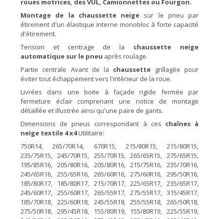
roues motrices, des VUL, Camionnettes ou Fourgon.
Montage de la chaussette
neige
sur le pneu par
étirement d'un élastique interne monobloc à forte capacité
d'étirement.
Tension et centrage de la
chaussette
neige
automatique sur le
pneu
après roulage.
Partie centrale Avant de la
chaussette
grillagée pour
éviter tout échappement vers l'intérieur de la roue.
Livrées dans une boite à façade rigide fermée par
fermeture éclair comprenant une notice de montage
détaillée et illustrée ainsi qu'une paire de gants.
Dimensions de pneus correspondant à ces
chaînes
à
neige textile
4 x4
Utilitaire:
750R14, 265/70R14, 670R15, 215/80R15, 215/80R15,
235/75R15, 245/70R15, 255/70R15, 265/65R15, 275/65R15,
195/85R16, 205/80R16, 205/80R16, 215/75R16, 235/70R16,
245/65R16, 255/65R16, 265/60R16, 275/60R16, 295/50R16,
185/80R17, 185/80R17, 215/70R17, 225/65R17, 235/65R17,
245/60R17, 255/60R17, 265/55R17, 275/55R17, 315/45R17,
185/70R18, 225/60R18, 245/55R18, 255/55R18, 265/50R18,
275/50R18, 295/45R18, 155/80R19, 155/80R19, 225/55R19,