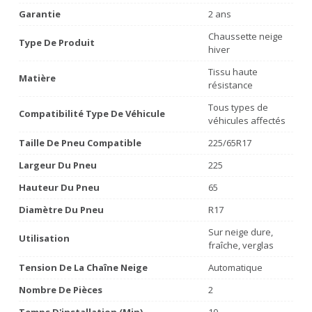
Garantie
2 ans
Chaussette neige
Type De Produit
hiver
Tissu haute
Matière
résistance
Tous types de
Compatibilité Type De Véhicule
véhicules affectés
Taille De Pneu Compatible
225/65R17
Largeur Du Pneu
225
Hauteur Du Pneu
65
Diamètre Du Pneu
R17
Sur neige dure,
Utilisation
fraîche, verglas
Tension De La Chaîne Neige
Automatique
Nombre De Pièces
2
Temps D'installation (min)
10