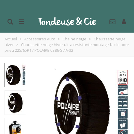
Accueil
>
Accessoires Auto
>
Chaine neige
>
Chaussette neige
hiver
>
Chaussette neige hiver ultra résistante montage facile pour
pneu 225/65R17 POLAIRE 0S86-S7IA-32