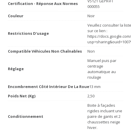
V5121 GEPR‹FT
Certification - Réponse Aux Normes
000055
Couleur
Noir
Veuillez consulter la lis
sur ce lien :
Restrictions D'usage
https://docs.google.co
usp=sharing&ouid=1007
Compatible Véhicules Non Chaînables
Non
Manuel puis par
centrage
Réglage
automatique au
roulage
Encombrement Côté Intérieur De La Roue
13 mm
Poids Net (Kg)
2,50
Boite à façades
rigides incluant une
Conditionnement
paire de gants et 2
chaussettes neige
hiver.