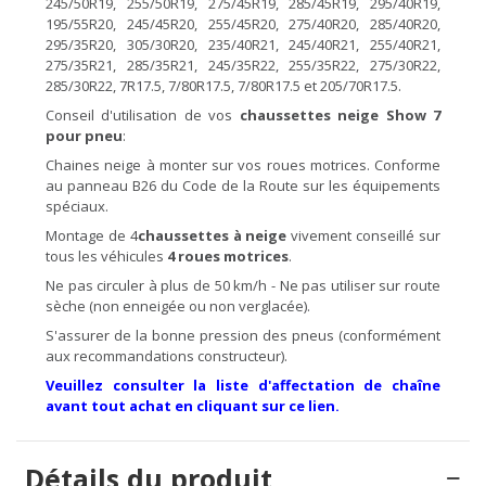
245/50R19, 255/50R19, 275/45R19, 285/45R19, 295/40R19,
195/55R20, 245/45R20, 255/45R20, 275/40R20, 285/40R20,
295/35R20, 305/30R20, 235/40R21, 245/40R21, 255/40R21,
275/35R21, 285/35R21, 245/35R22, 255/35R22, 275/30R22,
285/30R22, 7R17.5, 7/80R17.5, 7/80R17.5 et 205/70R17.5.
Conseil d'utilisation de vos
chaussettes
neige Show 7
pour pneu
:
Chaines neige à monter sur vos roues motrices. Conforme
au panneau B26 du Code de la Route sur les équipements
spéciaux.
Montage de 4
chaussettes à
neige
vivement conseillé sur
tous les véhicules
4 roues motrices
.
Ne pas circuler à plus de 50 km/h - Ne pas utiliser sur route
sèche (non enneigée ou non verglacée).
S'assurer de la bonne pression des pneus (conformément
aux recommandations constructeur).
Veuillez consulter la liste d'affectation de chaîne
avant tout achat en cliquant sur ce lien.
Détails du produit