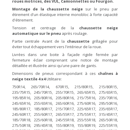
roues motrices, des VUL, Camionnettes ou Fourgon.
Montage de la chaussette
neige
sur le pneu par
étirement d'un élastique interne monobloc à forte capacité
d'étirement.
Tension et centrage de la
chaussette
neige
automatique sur le
pneu
après roulage.
Partie centrale Avant de la
chaussette
grillagée pour
éviter tout échappement vers l'intérieur de la roue.
Livrées dans une boite à façade rigide fermée par
fermeture éclair comprenant une notice de montage
détaillée et illustrée ainsi qu'une paire de gants.
Dimensions de pneus correspondant à ces
chaînes
à
neige textile
4 x4
Utilitaire:
750R14, 265/70R14, 670R15, 215/80R15, 215/80R15,
235/75R15, 245/70R15, 255/70R15, 265/65R15, 275/65R15,
195/85R16, 205/80R16, 205/80R16, 215/75R16, 235/70R16,
245/65R16, 255/65R16, 265/60R16, 275/60R16, 295/50R16,
185/80R17, 185/80R17, 215/70R17, 225/65R17, 235/65R17,
245/60R17, 255/60R17, 265/55R17, 275/55R17, 315/45R17,
185/70R18, 225/60R18, 245/55R18, 255/55R18, 265/50R18,
275/50R18, 295/45R18, 155/80R19, 155/80R19, 225/55R19,