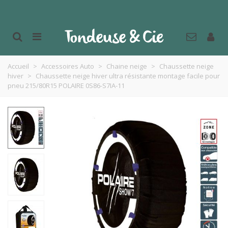
Accueil
>
Accessoires Auto
>
Chaine neige
>
Chaussette neige
hiver
>
Chaussette neige hiver ultra résistante montage facile pour
pneu 215/80R15 POLAIRE 0S86-S7IA-11