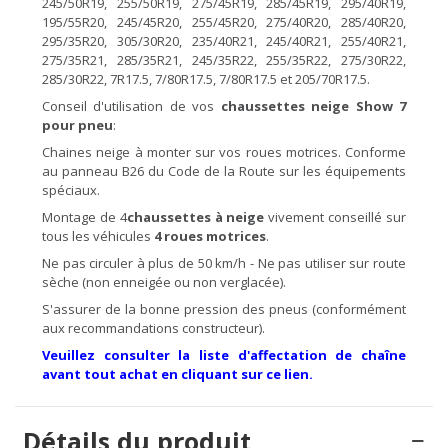
245/50R19, 255/50R19, 275/45R19, 285/45R19, 295/40R19,
195/55R20, 245/45R20, 255/45R20, 275/40R20, 285/40R20,
295/35R20, 305/30R20, 235/40R21, 245/40R21, 255/40R21,
275/35R21, 285/35R21, 245/35R22, 255/35R22, 275/30R22,
285/30R22, 7R17.5, 7/80R17.5, 7/80R17.5 et 205/70R17.5.
Conseil d'utilisation de vos
chaussettes
neige Show 7
pour pneu
:
Chaines neige à monter sur vos roues motrices. Conforme
au panneau B26 du Code de la Route sur les équipements
spéciaux.
Montage de 4
chaussettes à
neige
vivement conseillé sur
tous les véhicules
4 roues motrices
.
Ne pas circuler à plus de 50 km/h - Ne pas utiliser sur route
sèche (non enneigée ou non verglacée).
S'assurer de la bonne pression des pneus (conformément
aux recommandations constructeur).
Veuillez consulter la liste d'affectation de chaîne
avant tout achat en cliquant sur ce lien.
Détails du produit