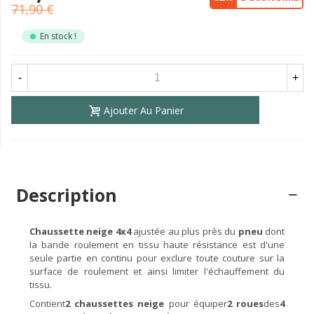
71,90 €
En stock !
-
+
Ajouter Au Panier
Description
Chaussette neige 4x4
ajustée au plus près du
pneu
dont
la bande roulement en tissu haute résistance est d'une
seule partie en continu pour exclure toute couture sur la
surface de roulement et ainsi limiter l'échauffement du
tissu.
Contient
2 chaussettes
neige
pour équiper
2 roues
des
4