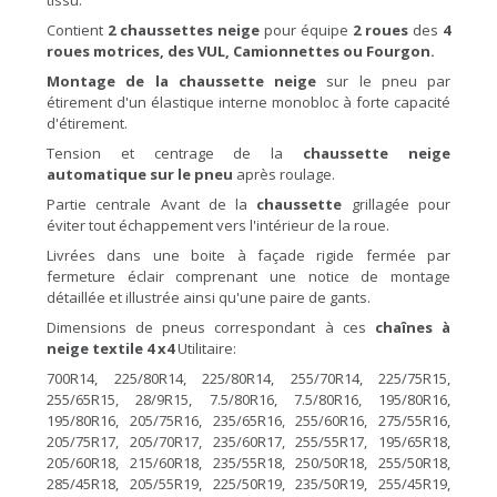
tissu.
Contient
2 chaussettes
neige
pour équipe
2
roues
des
4
roues motrices, des VUL, Camionnettes ou Fourgon.
Montage de la chaussette
neige
sur le pneu par
étirement d'un élastique interne monobloc à forte capacité
d'étirement.
Tension et centrage de la
chaussette
neige
automatique sur le
pneu
après roulage.
Partie centrale Avant de la
chaussette
grillagée pour
éviter tout échappement vers l'intérieur de la roue.
Livrées dans une boite à façade rigide fermée par
fermeture éclair comprenant une notice de montage
détaillée et illustrée ainsi qu'une paire de gants.
Dimensions de pneus correspondant à ces
chaînes
à
neige textile
4 x4
Utilitaire:
700R14, 225/80R14, 225/80R14, 255/70R14, 225/75R15,
255/65R15, 28/9R15, 7.5/80R16, 7.5/80R16, 195/80R16,
195/80R16, 205/75R16, 235/65R16, 255/60R16, 275/55R16,
205/75R17, 205/70R17, 235/60R17, 255/55R17, 195/65R18,
205/60R18, 215/60R18, 235/55R18, 250/50R18, 255/50R18,
285/45R18, 205/55R19, 225/50R19, 235/50R19, 255/45R19,