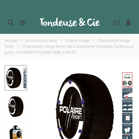
Accueil
>
Accessoires Auto
>
Chaine neige
>
Chaussette neige
hiver
>
Chaussette neige hiver ultra résistante montage facile pour
pneu 215/60R18 POLAIRE 0S85-S7IA-29