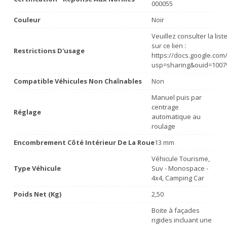
000055
Couleur
Noir
Veuillez consulter la lis
sur ce lien :
Restrictions D'usage
https://docs.google.co
usp=sharing&ouid=1007
Compatible Véhicules Non Chaînables
Non
Manuel puis par
centrage
Réglage
automatique au
roulage
Encombrement Côté Intérieur De La Roue
13 mm
Véhicule Tourisme,
Type Véhicule
Suv - Monospace -
4x4, Camping Car
Poids Net (Kg)
2,50
Boite à façades
rigides incluant une