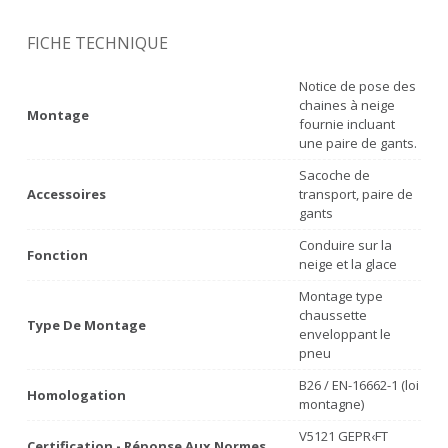
FICHE TECHNIQUE
Notice de pose des
chaines à neige
Montage
fournie incluant
une paire de gants.
Sacoche de
Accessoires
transport, paire de
gants
Conduire sur la
Fonction
neige et la glace
Montage type
chaussette
Type De Montage
enveloppant le
pneu
B26 / EN-16662-1 (loi
Homologation
montagne)
V5121 GEPR‹FT
Certification - Réponse Aux Normes