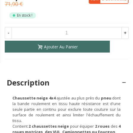
71,90 €
En stock !
-
+
Ajouter Au Panier
Description
Chaussette neige 4x4
ajustée au plus près du
pneu
dont
la bande roulement en tissu haute résistance est d'une
seule partie en continu pour exclure toute couture sur la
surface de roulement et ainsi limiter l'échauffement du
tissu.
Contient
2 chaussettes neige
pour équiper
2 roues
des
4
roues motrices, des VUL, Camionnettes ou Fourgon.