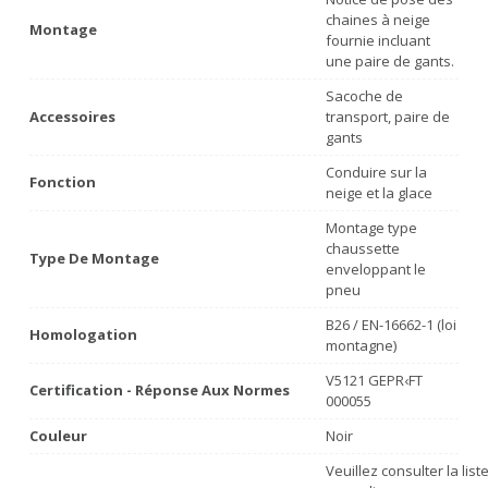
chaines à neige
Montage
fournie incluant
une paire de gants.
Sacoche de
Accessoires
transport, paire de
gants
Conduire sur la
Fonction
neige et la glace
Montage type
chaussette
Type De Montage
enveloppant le
pneu
B26 / EN-16662-1 (loi
Homologation
montagne)
V5121 GEPR‹FT
Certification - Réponse Aux Normes
000055
Couleur
Noir
Veuillez consulter la lis