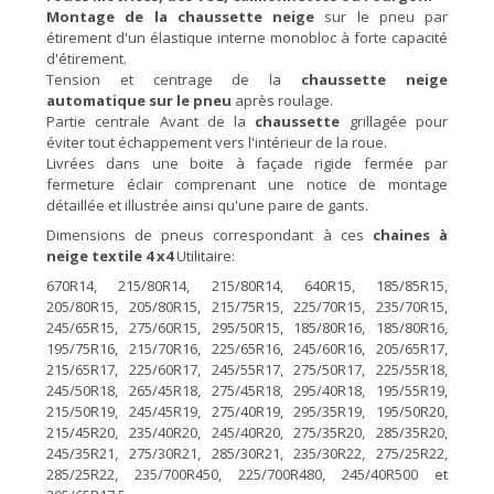
Montage de la chaussette neige
sur le pneu par
étirement d'un élastique interne monobloc à forte capacité
d'étirement.
Tension et centrage de la
chaussette neige
automatique sur le pneu
après roulage.
Partie centrale Avant de la
chaussette
grillagée pour
éviter tout échappement vers l'intérieur de la roue.
Livrées dans une boite à façade rigide fermée par
fermeture éclair comprenant une notice de montage
détaillée et illustrée ainsi qu'une paire de gants.
Dimensions de pneus correspondant à ces
chaines à
neige textile
4 x4
Utilitaire:
670R14, 215/80R14, 215/80R14, 640R15, 185/85R15,
205/80R15, 205/80R15, 215/75R15, 225/70R15, 235/70R15,
245/65R15, 275/60R15, 295/50R15, 185/80R16, 185/80R16,
195/75R16, 215/70R16, 225/65R16, 245/60R16, 205/65R17,
215/65R17, 225/60R17, 245/55R17, 275/50R17, 225/55R18,
245/50R18, 265/45R18, 275/45R18, 295/40R18, 195/55R19,
215/50R19, 245/45R19, 275/40R19, 295/35R19, 195/50R20,
215/45R20, 235/40R20, 245/40R20, 275/35R20, 285/35R20,
245/35R21, 275/30R21, 285/30R21, 235/30R22, 275/25R22,
285/25R22, 235/700R450, 225/700R480, 245/40R500 et