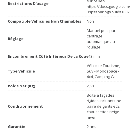
sur ce lien :
Restrictions D'usage
https://docs.google.co
usp=sharing&ouid=1007
Compatible Véhicules Non Chaînables
Non
Manuel puis par
centrage
Réglage
automatique au
roulage
Encombrement Côté Intérieur De La Roue
13 mm
Véhicule Tourisme,
Type Véhicule
Suv - Monospace -
4x4, Camping Car
Poids Net (Kg)
2,50
Boite à façades
rigides incluant une
Conditionnement
paire de gants et 2
chaussettes neige
hiver.
Garantie
2 ans