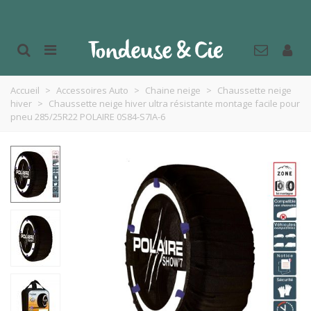
Accueil
>
Accessoires Auto
>
Chaine neige
>
Chaussette neige
hiver
>
Chaussette neige hiver ultra résistante montage facile pour
pneu 285/25R22 POLAIRE 0S84-S7IA-6