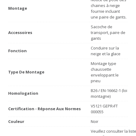
chaines à neige
Montage
fournie incluant
une paire de gants.
Sacoche de
Accessoires
transport, paire de
gants
Conduire sur la
Fonction
neige et la glace
Montage type
chaussette
Type De Montage
enveloppant le
pneu
B26 / EN-16662-1 (loi
Homologation
montagne)
V5121 GEPR‹FT
Certification - Réponse Aux Normes
000055
Couleur
Noir
Veuillez consulter la lis