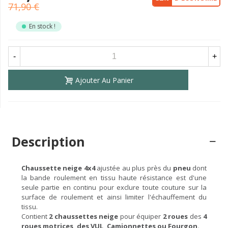
71,90 €
En stock !
-
+
Ajouter Au Panier
Description
Chaussette neige 4x4
ajustée au plus près du
pneu
dont
la bande roulement en tissu haute résistance est d'une
seule partie en continu pour exclure toute couture sur la
surface de roulement et ainsi limiter l'échauffement du
tissu.
Contient
2 chaussettes neige
pour équiper
2 roues
des
4
roues motrices, des VUL, Camionnettes ou Fourgon.