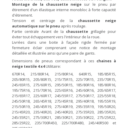
Montage de la chaussette neige
sur le pneu par
étirement d'un élastique interne monobloc à forte capacité
d'étirement.
Tension et centrage de la
chaussette neige
automatique sur le pneu
après roulage.
Partie centrale Avant de la
chaussette
grillagée pour
éviter tout échappement vers l'intérieur de la roue.
Livrées dans une boite à façade rigide fermée par
fermeture éclair comprenant une notice de montage
détaillée et illustrée ainsi qu'une paire de gants.
Dimensions de pneus correspondant à ces
chaines à
neige textile
4 x4
Utilitaire:
670R14, 215/80R14, 215/80R14, 640R15, 185/85R15,
205/80R15, 205/80R15, 215/75R15, 225/70R15, 235/70R15,
245/65R15, 275/60R15, 295/50R15, 185/80R16, 185/80R16,
195/75R16, 215/70R16, 225/65R16, 245/60R16, 205/65R17,
215/65R17, 225/60R17, 245/55R17, 275/50R17, 225/55R18,
245/50R18, 265/45R18, 275/45R18, 295/40R18, 195/55R19,
215/50R19, 245/45R19, 275/40R19, 295/35R19, 195/50R20,
215/45R20, 235/40R20, 245/40R20, 275/35R20, 285/35R20,
245/35R21, 275/30R21, 285/30R21, 235/30R22, 275/25R22,
285/25R22, 235/700R450, 225/700R480, 245/40R500 et