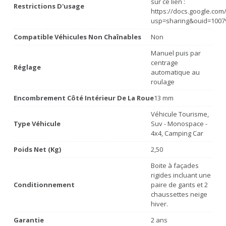
sur ce lien :
Restrictions D'usage
https://docs.google.co
usp=sharing&ouid=1007
Compatible Véhicules Non Chaînables
Non
Manuel puis par
centrage
Réglage
automatique au
roulage
Encombrement Côté Intérieur De La Roue
13 mm
Véhicule Tourisme,
Type Véhicule
Suv - Monospace -
4x4, Camping Car
Poids Net (Kg)
2,50
Boite à façades
rigides incluant une
Conditionnement
paire de gants et 2
chaussettes neige
hiver.
Garantie
2 ans