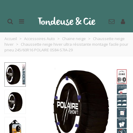
Accueil
>
Accessoires Auto
>
Chaine neige
>
Chaussette neige
hiver
>
Chaussette neige hiver ultra résistante montage facile pour
pneu 245/60R16 POLAIRE 0S84-S7IA-29