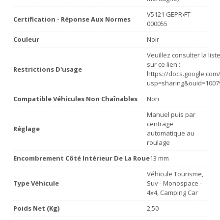
V5121 GEPR‹FT
Certification - Réponse Aux Normes
000055
Couleur
Noir
Veuillez consulter la lis
sur ce lien :
Restrictions D'usage
https://docs.google.co
usp=sharing&ouid=1007
Compatible Véhicules Non Chaînables
Non
Manuel puis par
centrage
Réglage
automatique au
roulage
Encombrement Côté Intérieur De La Roue
13 mm
Véhicule Tourisme,
Type Véhicule
Suv - Monospace -
4x4, Camping Car
Poids Net (Kg)
2,50