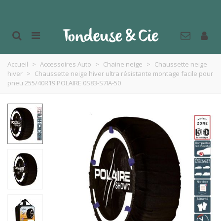
Accueil
>
Accessoires Auto
>
Chaine neige
>
Chaussette neige
hiver
>
Chaussette neige hiver ultra résistante montage facile pour
pneu 255/40R19 POLAIRE 0S83-S7IA-50