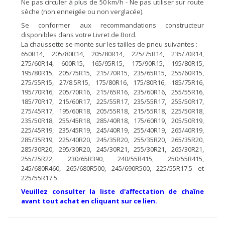
Ne pas circuler à plus de 50 km/h - Ne pas utiliser sur route
sèche (non enneigée ou non verglacée).
Se conformer aux recommandations constructeur
disponibles dans votre Livret de Bord.
La chaussette se monte sur les tailles de pneu suivantes :
650R14, 205/80R14, 205/80R14, 225/75R14, 235/70R14,
275/60R14, 600R15, 165/95R15, 175/90R15, 195/80R15,
195/80R15, 205/75R15, 215/70R15, 235/65R15, 255/60R15,
275/55R15, 27/8.5R15, 175/80R16, 175/80R16, 185/75R16,
195/70R16, 205/70R16, 215/65R16, 235/60R16, 255/55R16,
185/70R17, 215/60R17, 225/55R17, 235/55R17, 255/50R17,
275/45R17, 195/60R18, 205/55R18, 215/55R18, 225/50R18,
235/50R18, 255/45R18, 285/40R18, 175/60R19, 205/50R19,
225/45R19, 235/45R19, 245/40R19, 255/40R19, 265/40R19,
285/35R19, 225/40R20, 245/35R20, 255/35R20, 265/35R20,
285/30R20, 295/30R20, 245/30R21, 255/30R21, 265/30R21,
255/25R22, 230/65R390, 240/55R415, 250/55R415,
245/680R460, 265/680R500, 245/690R500, 225/55R17.5 et
225/55R17.5.
Veuillez consulter la liste d'affectation de chaîne
avant tout achat en cliquant sur ce lien.