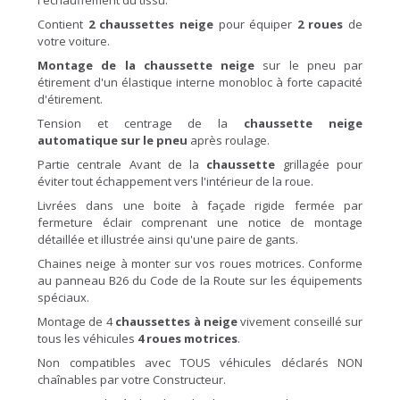
l'échauffement du tissu.
Contient
2 chaussettes neige
pour équiper
2 roues
de
votre voiture.
Montage de la chaussette neige
sur le pneu par
étirement d'un élastique interne monobloc à forte capacité
d'étirement.
Tension et centrage de la
chaussette neige
automatique sur le pneu
après roulage.
Partie centrale Avant de la
chaussette
grillagée pour
éviter tout échappement vers l'intérieur de la roue.
Livrées dans une boite à façade rigide fermée par
fermeture éclair comprenant une notice de montage
détaillée et illustrée ainsi qu'une paire de gants.
Chaines neige à monter sur vos roues motrices. Conforme
au panneau B26 du Code de la Route sur les équipements
spéciaux.
Montage de 4
chaussettes à neige
vivement conseillé sur
tous les véhicules
4 roues motrices
.
Non compatibles avec TOUS véhicules déclarés NON
chaînables par votre Constructeur.