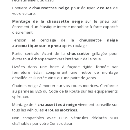
l'échauffement du tissu.
Contient
2 chaussettes neige
pour équiper
2 roues
de
votre voiture.
Montage de la chaussette neige
sur le pneu par
étirement d'un élastique interne monobloc à forte capacité
d'étirement.
Tension et centrage de la
chaussette neige
automatique sur le pneu
après roulage.
Partie centrale Avant de la
chaussette
grillagée pour
éviter tout échappement vers l'intérieur de la roue.
Livrées dans une boite à façade rigide fermée par
fermeture éclair comprenant une notice de montage
détaillée et illustrée ainsi qu'une paire de gants.
Chaines neige à monter sur vos roues motrices. Conforme
au panneau B26 du Code de la Route sur les équipements
spéciaux.
Montage de 4
chaussettes à neige
vivement conseillé sur
tous les véhicules
4 roues motrices
.
Non compatibles avec TOUS véhicules déclarés NON
chaînables par votre Constructeur.