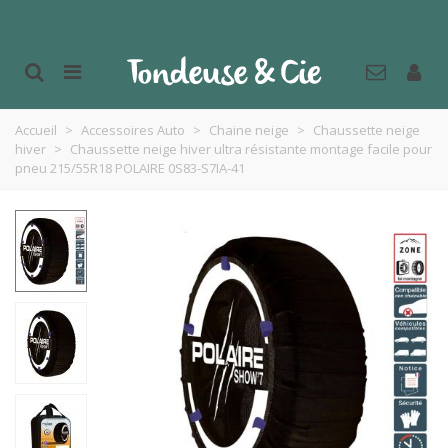
Accueil
>
Accessoires Auto
>
Chaine neige
>
Chaussette neige
hiver
>
Chaussette neige hiver ultra résistante montage facile pour
pneu 215/55R18 POLAIRE 0S83-S7IA-41