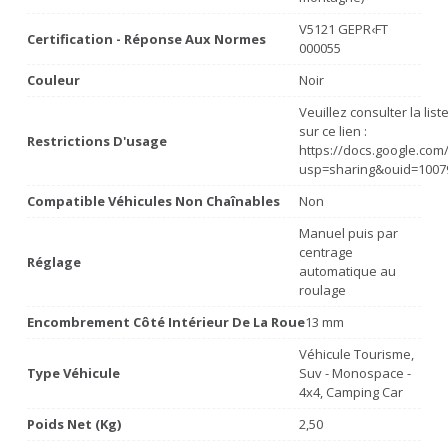
V5121 GEPR‹FT
Certification - Réponse Aux Normes
000055
Couleur
Noir
Veuillez consulter la lis
sur ce lien :
Restrictions D'usage
https://docs.google.co
usp=sharing&ouid=1007
Compatible Véhicules Non Chaînables
Non
Manuel puis par
centrage
Réglage
automatique au
roulage
Encombrement Côté Intérieur De La Roue
13 mm
Véhicule Tourisme,
Type Véhicule
Suv - Monospace -
4x4, Camping Car
Poids Net (Kg)
2,50