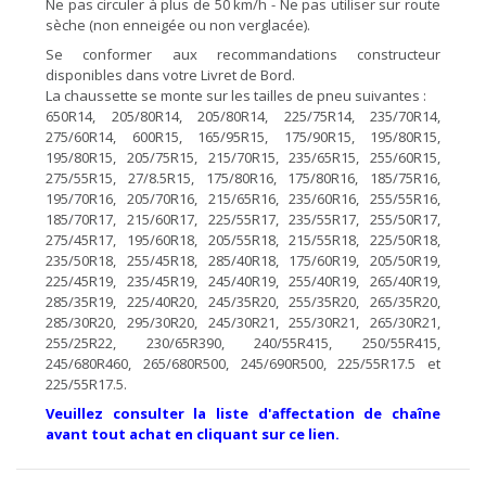
Ne pas circuler à plus de 50 km/h - Ne pas utiliser sur route
sèche (non enneigée ou non verglacée).
Se conformer aux recommandations constructeur
disponibles dans votre Livret de Bord.
La chaussette se monte sur les tailles de pneu suivantes :
650R14, 205/80R14, 205/80R14, 225/75R14, 235/70R14,
275/60R14, 600R15, 165/95R15, 175/90R15, 195/80R15,
195/80R15, 205/75R15, 215/70R15, 235/65R15, 255/60R15,
275/55R15, 27/8.5R15, 175/80R16, 175/80R16, 185/75R16,
195/70R16, 205/70R16, 215/65R16, 235/60R16, 255/55R16,
185/70R17, 215/60R17, 225/55R17, 235/55R17, 255/50R17,
275/45R17, 195/60R18, 205/55R18, 215/55R18, 225/50R18,
235/50R18, 255/45R18, 285/40R18, 175/60R19, 205/50R19,
225/45R19, 235/45R19, 245/40R19, 255/40R19, 265/40R19,
285/35R19, 225/40R20, 245/35R20, 255/35R20, 265/35R20,
285/30R20, 295/30R20, 245/30R21, 255/30R21, 265/30R21,
255/25R22, 230/65R390, 240/55R415, 250/55R415,
245/680R460, 265/680R500, 245/690R500, 225/55R17.5 et
225/55R17.5.
Veuillez consulter la liste d'affectation de chaîne
avant tout achat en cliquant sur ce lien.