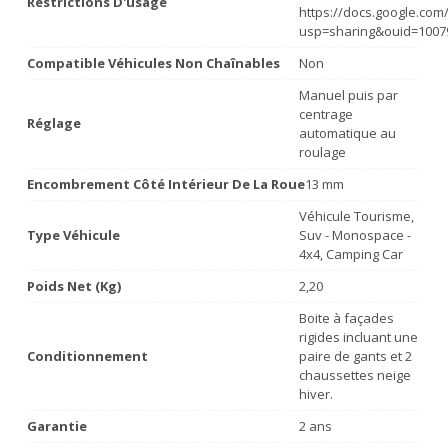
Restrictions D'usage
https://docs.google.co
usp=sharing&ouid=1007
Compatible Véhicules Non Chaînables
Non
Manuel puis par
centrage
Réglage
automatique au
roulage
Encombrement Côté Intérieur De La Roue
13 mm
Véhicule Tourisme,
Type Véhicule
Suv - Monospace -
4x4, Camping Car
Poids Net (Kg)
2,20
Boite à façades
rigides incluant une
Conditionnement
paire de gants et 2
chaussettes neige
hiver.
Garantie
2 ans