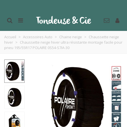
Accueil
>
Accessoires Auto
>
Chaine neige
>
Chaussette neige
hiver
>
Chaussette neige hiver ultra résistante montage facile pour
pneu 195/55R17 POLAIRE 0S54-S7IA-30