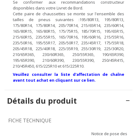
Se conformer aux recommandations constructeur
disponibles dans votre Livret de Bord.
Cette paire de chaussettes se monte sur l'ensemble des
tailles de pneus suivantes :195/80R13, 195/80R13,
175/80R14, 175/80R14, 205/70R14, 215/65R14, 235/60R14,
165/80R15, 165/80R15, 175/75R15, 185/70R15, 195/65R15,
215/60R15, 235/55R15, 165/70R16, 195/60R16, 215/55R16,
235/50R16, 195/55R17, 205/50R17, 235/45R17, 175/55R18,
205/45R18, 225/40R18, 225/35R19, 255/30R19, 225/30R20,
210/65R365, 230/60R365, 250/55R365, 190/65R390,
195/65R390, 210/60R390, 230/55R390, 250/45R415,
210/45R450, 615/225R10 et 615/225R10.
Veuillez consulter la liste d'affectation de chaîne
avant tout achat en cliquant sur ce lien.
Détails du produit
FICHE TECHNIQUE
Notice de pose des