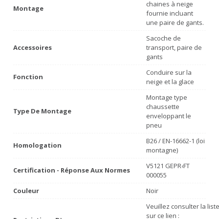
chaines à neige
Montage
fournie incluant
une paire de gants.
Sacoche de
Accessoires
transport, paire de
gants
Conduire sur la
Fonction
neige et la glace
Montage type
chaussette
Type De Montage
enveloppant le
pneu
B26 / EN-16662-1 (loi
Homologation
montagne)
V5121 GEPR‹FT
Certification - Réponse Aux Normes
000055
Couleur
Noir
Veuillez consulter la lis
sur ce lien :