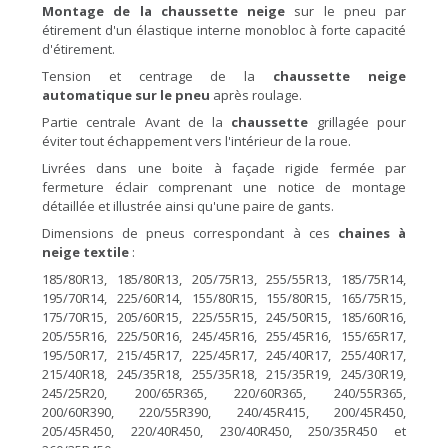
Montage de la chaussette neige
sur le pneu par
étirement d'un élastique interne monobloc à forte capacité
d'étirement.
Tension et centrage de la
chaussette neige
automatique sur le pneu
après roulage.
Partie centrale Avant de la
chaussette
grillagée pour
éviter tout échappement vers l'intérieur de la roue.
Livrées dans une boite à façade rigide fermée par
fermeture éclair comprenant une notice de montage
détaillée et illustrée ainsi qu'une paire de gants.
Dimensions de pneus correspondant à ces
chaines à
neige textile
:
185/80R13, 185/80R13, 205/75R13, 255/55R13, 185/75R14,
195/70R14, 225/60R14, 155/80R15, 155/80R15, 165/75R15,
175/70R15, 205/60R15, 225/55R15, 245/50R15, 185/60R16,
205/55R16, 225/50R16, 245/45R16, 255/45R16, 155/65R17,
195/50R17, 215/45R17, 225/45R17, 245/40R17, 255/40R17,
215/40R18, 245/35R18, 255/35R18, 215/35R19, 245/30R19,
245/25R20, 200/65R365, 220/60R365, 240/55R365,
200/60R390, 220/55R390, 240/45R415, 200/45R450,
205/45R450, 220/40R450, 230/40R450, 250/35R450 et