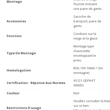
Montage
fournie incluant
une paire de gants.
Sacoche de
Accessoires
transport, paire de
gants
Conduire sur la
Fonction
neige et la glace
Montage type
chaussette
Type De Montage
enveloppant le
pneu
B26 / EN-16662-1 (loi
Homologation
montagne)
V5121 GEPR‹FT
Certification - Réponse Aux Normes
000055
Couleur
Noir
Veuillez consulter la lis
sur ce lien :
Restrictions D'usage