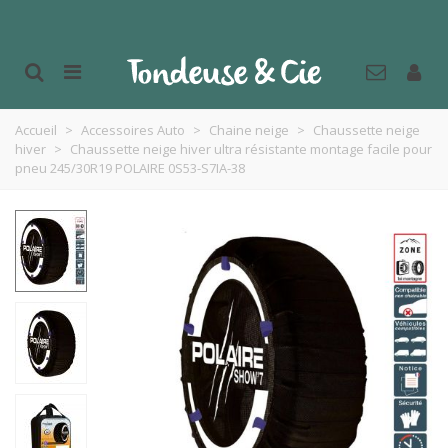
Accueil
>
Accessoires Auto
>
Chaine neige
>
Chaussette neige
hiver
>
Chaussette neige hiver ultra résistante montage facile pour
pneu 245/30R19 POLAIRE 0S53-S7IA-38