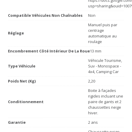
https://docs.google.co
usp=sharing&ouid=1007
Compatible Véhicules Non Chaînables
Non
Manuel puis par
centrage
Réglage
automatique au
roulage
Encombrement Côté Intérieur De La Roue
13 mm
Véhicule Tourisme,
Type Véhicule
Suv - Monospace -
4x4, Camping Car
Poids Net (Kg)
2,20
Boite à façades
rigides incluant une
Conditionnement
paire de gants et 2
chaussettes neige
hiver.
Garantie
2 ans
Chaussette neige