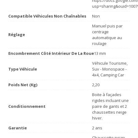
https://docs.google.co
usp=sharing&ouid=1007
Compatible Véhicules Non Chaînables
Non
Manuel puis par
centrage
Réglage
automatique au
roulage
Encombrement Côté Intérieur De La Roue
13 mm
Véhicule Tourisme,
Type Véhicule
Suv - Monospace -
4x4, Camping Car
Poids Net (Kg)
2,20
Boite à façades
rigides incluant une
Conditionnement
paire de gants et 2
chaussettes neige
hiver.
Garantie
2 ans
Chaussette neige