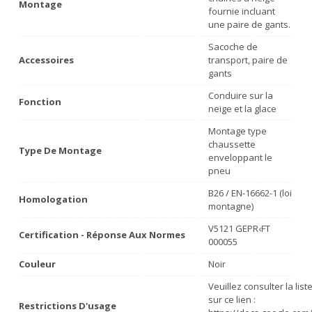
Montage
fournie incluant
une paire de gants.
Sacoche de
Accessoires
transport, paire de
gants
Conduire sur la
Fonction
neige et la glace
Montage type
chaussette
Type De Montage
enveloppant le
pneu
B26 / EN-16662-1 (loi
Homologation
montagne)
V5121 GEPR‹FT
Certification - Réponse Aux Normes
000055
Couleur
Noir
Veuillez consulter la lis
sur ce lien :
Restrictions D'usage