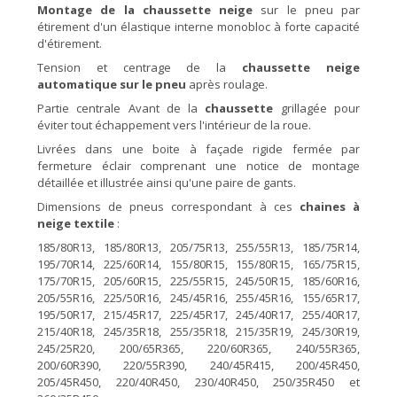
Montage de la chaussette neige
sur le pneu par
étirement d'un élastique interne monobloc à forte capacité
d'étirement.
Tension et centrage de la
chaussette neige
automatique sur le pneu
après roulage.
Partie centrale Avant de la
chaussette
grillagée pour
éviter tout échappement vers l'intérieur de la roue.
Livrées dans une boite à façade rigide fermée par
fermeture éclair comprenant une notice de montage
détaillée et illustrée ainsi qu'une paire de gants.
Dimensions de pneus correspondant à ces
chaines à
neige textile
:
185/80R13, 185/80R13, 205/75R13, 255/55R13, 185/75R14,
195/70R14, 225/60R14, 155/80R15, 155/80R15, 165/75R15,
175/70R15, 205/60R15, 225/55R15, 245/50R15, 185/60R16,
205/55R16, 225/50R16, 245/45R16, 255/45R16, 155/65R17,
195/50R17, 215/45R17, 225/45R17, 245/40R17, 255/40R17,
215/40R18, 245/35R18, 255/35R18, 215/35R19, 245/30R19,
245/25R20, 200/65R365, 220/60R365, 240/55R365,
200/60R390, 220/55R390, 240/45R415, 200/45R450,
205/45R450, 220/40R450, 230/40R450, 250/35R450 et