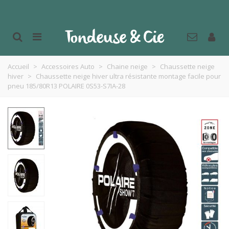
Accueil
>
Accessoires Auto
>
Chaine neige
>
Chaussette neige
hiver
>
Chaussette neige hiver ultra résistante montage facile pour
pneu 185/80R13 POLAIRE 0S53-S7IA-28