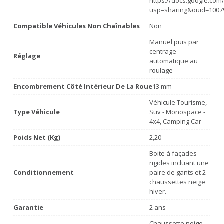
https://docs.google.co
usp=sharing&ouid=1007
Compatible Véhicules Non Chaînables
Non
Manuel puis par
centrage
Réglage
automatique au
roulage
Encombrement Côté Intérieur De La Roue
13 mm
Véhicule Tourisme,
Type Véhicule
Suv - Monospace -
4x4, Camping Car
Poids Net (Kg)
2,20
Boite à façades
rigides incluant une
Conditionnement
paire de gants et 2
chaussettes neige
hiver.
Garantie
2 ans
Chaussette neige