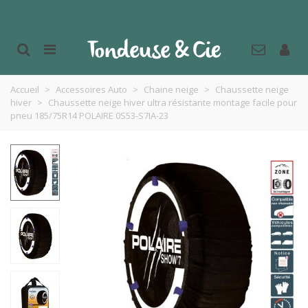
Accueil
>
Accessoires Auto
>
Chaine neige
>
Chaussette neige
hiver
>
Chaussette neige hiver ultra résistante montage facile pour
pneu 185/75R14 POLAIRE 0S53-S7IA-23