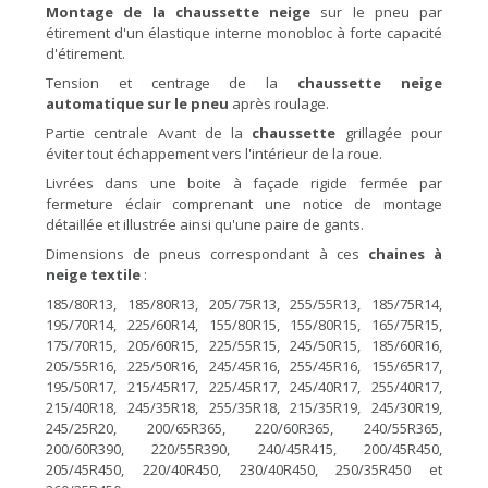
Montage de la chaussette neige
sur le pneu par
étirement d'un élastique interne monobloc à forte capacité
d'étirement.
Tension et centrage de la
chaussette neige
automatique sur le pneu
après roulage.
Partie centrale Avant de la
chaussette
grillagée pour
éviter tout échappement vers l'intérieur de la roue.
Livrées dans une boite à façade rigide fermée par
fermeture éclair comprenant une notice de montage
détaillée et illustrée ainsi qu'une paire de gants.
Dimensions de pneus correspondant à ces
chaines à
neige textile
:
185/80R13, 185/80R13, 205/75R13, 255/55R13, 185/75R14,
195/70R14, 225/60R14, 155/80R15, 155/80R15, 165/75R15,
175/70R15, 205/60R15, 225/55R15, 245/50R15, 185/60R16,
205/55R16, 225/50R16, 245/45R16, 255/45R16, 155/65R17,
195/50R17, 215/45R17, 225/45R17, 245/40R17, 255/40R17,
215/40R18, 245/35R18, 255/35R18, 215/35R19, 245/30R19,
245/25R20, 200/65R365, 220/60R365, 240/55R365,
200/60R390, 220/55R390, 240/45R415, 200/45R450,
205/45R450, 220/40R450, 230/40R450, 250/35R450 et