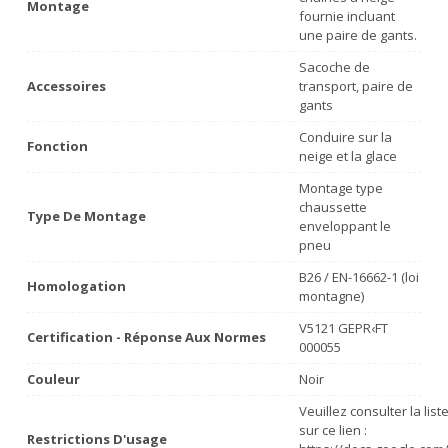
Montage
fournie incluant
une paire de gants.
Sacoche de
Accessoires
transport, paire de
gants
Conduire sur la
Fonction
neige et la glace
Montage type
chaussette
Type De Montage
enveloppant le
pneu
B26 / EN-16662-1 (loi
Homologation
montagne)
V5121 GEPR‹FT
Certification - Réponse Aux Normes
000055
Couleur
Noir
Veuillez consulter la lis
sur ce lien :
Restrictions D'usage