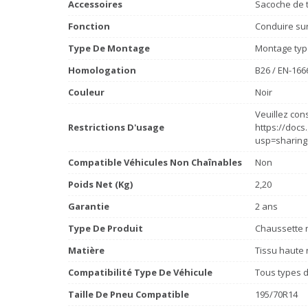
Accessoires
Sacoche de t
Fonction
Conduire sur 
Type De Montage
Montage typ
Homologation
B26 / EN-166
Couleur
Noir
Veuillez cons
Restrictions D'usage
https://doc
usp=sharing
Compatible Véhicules Non Chaînables
Non
Poids Net (Kg)
2,20
Garantie
2 ans
Type De Produit
Chaussette n
Matière
Tissu haute 
Compatibilité Type De Véhicule
Tous types d
Taille De Pneu Compatible
195/70R14