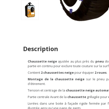
Description
Chaussette neige
ajustée au plus près du
pneu
don
partie en continu pour exclure toute couture sur la surf
Contient
2 chaussettes neige
pour équiper
2 roues
.
Montage de la chaussette neige
sur le pneu pa
d'étirement.
Tension et centrage de la
chaussette neige automat
Partie centrale Avant de la
chaussette
grillagée pour 
Livrées dans une boite à façade rigide fermée par 
illustrée ainsi qu'une paire de gants.