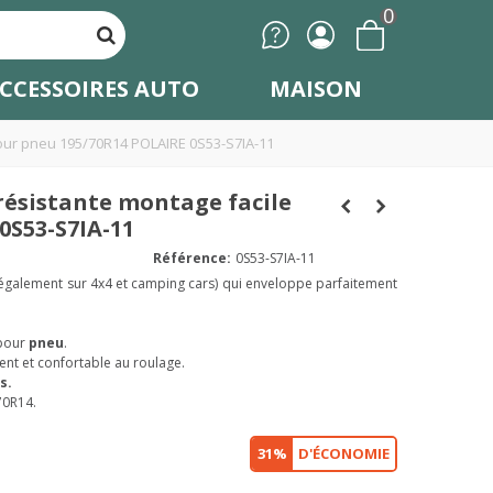
0
CCESSOIRES AUTO
MAISON
pour pneu 195/70R14 POLAIRE 0S53-S7IA-11
résistante montage facile
0S53-S7IA-11
Référence:
0S53-S7IA-11
 également sur 4x4 et camping cars) qui enveloppe parfaitement
pour
pneu
.
ent et confortable au roulage.
s.
70R14.
31%
D'ÉCONOMIE