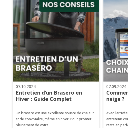
07.10.2024
07.09.2024
Entretien d’un Brasero en
Comment
Hiver : Guide Complet
neige ?
Un brasero est une excellente source de chaleur
Avec l’arrivée
et de convivialité, même en hiver. Pour profiter
entretenir co
pleinement de votre...
reste en parfa