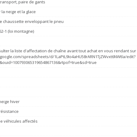
ransport, paire de gants
la neige et la glace
e chaussette enveloppant le pneu
62-1 (loi montagne)
ulter la liste d'affectation de chaîne avant tout achat en vous rendant sur c
s.google.com/spreadsheets/d/1LaPtL9Io4aHU58rARN1TjZWvxt6NWtla/edit?
&ouid=100793065319654867136&rtpof=true&sd=true
eige hiver
résistance
e véhicules affectés