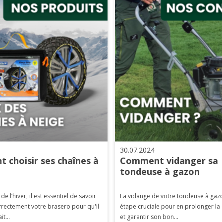
30.07.2024
 choisir ses chaînes à
Comment vidanger sa
tondeuse à gazon
 de l’hiver, il est essentiel de savoir
La vidange de votre tondeuse à gaz
rrectement votre brasero pour qu'il
étape cruciale pour en prolonger la
it...
et garantir son bon...