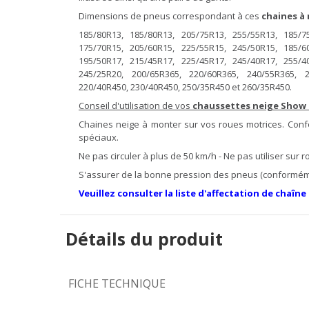
Dimensions de pneus correspondant à ces
chaines à 
185/80R13, 185/80R13, 205/75R13, 255/55R13, 185/7
175/70R15, 205/60R15, 225/55R15, 245/50R15, 185/6
195/50R17, 215/45R17, 225/45R17, 245/40R17, 255/4
245/25R20, 200/65R365, 220/60R365, 240/55R365, 2
220/40R450, 230/40R450, 250/35R450 et 260/35R450.
Conseil d'utilisation de vos
chaussettes neige Show 
Chaines neige à monter sur vos roues motrices. Con
spéciaux.
Ne pas circuler à plus de 50 km/h - Ne pas utiliser sur
S'assurer de la bonne pression des pneus (conformé
Veuillez consulter la liste d'affectation de chaîne
Détails du produit
FICHE TECHNIQUE