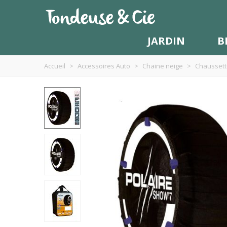
JARDIN
B
Accueil
>
Accessoires Auto
>
Chaine neige
>
Chaussett