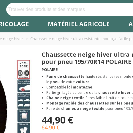
RICOLAGE
MATÉRIEL AGRICOLE
A
e neige hiver
>
Chaussette neige hiver ultra résistante montage facile 
Chaussette neige hiver ultra 
pour pneu 195/70R14 POLAIRE 
POLAIRE
Paire de chaussette
haute résistance (se monte
le
pneu
de votre
voiture
.
Compatible
loi montagne.
Partie grillagée au centre de la
chaussette hiver
Chaine neige textile
à très faible bruit de roulem
Montage rapide des chaussettes sur les pneu
Paire de
chaînes à neige textile
pour pneu 195/
44,90 €
64,90 €