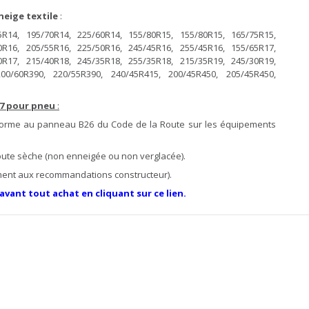
neige textile
:
5R14, 195/70R14, 225/60R14, 155/80R15, 155/80R15, 165/75R15,
0R16, 205/55R16, 225/50R16, 245/45R16, 255/45R16, 155/65R17,
0R17, 215/40R18, 245/35R18, 255/35R18, 215/35R19, 245/30R19,
00/60R390, 220/55R390, 240/45R415, 200/45R450, 205/45R450,
7 pour pneu
:
forme au panneau B26 du Code de la Route sur les équipements
 route sèche (non enneigée ou non verglacée).
ment aux recommandations constructeur).
 avant tout achat en cliquant sur ce lien.