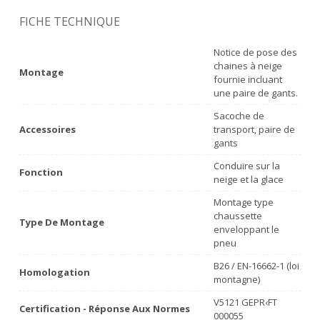
FICHE TECHNIQUE
Notice de pose des
chaines à neige
Montage
fournie incluant
une paire de gants.
Sacoche de
Accessoires
transport, paire de
gants
Conduire sur la
Fonction
neige et la glace
Montage type
chaussette
Type De Montage
enveloppant le
pneu
B26 / EN-16662-1 (loi
Homologation
montagne)
V5121 GEPR‹FT
Certification - Réponse Aux Normes
000055