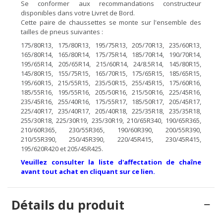
Se conformer aux recommandations constructeur
disponibles dans votre Livret de Bord.
Cette paire de chaussettes se monte sur l'ensemble des
tailles de pneus suivantes :
175/80R13, 175/80R13, 195/75R13, 205/70R13, 235/60R13,
165/80R14, 165/80R14, 175/75R14, 185/70R14, 190/70R14,
195/65R14, 205/65R14, 215/60R14, 24/8.5R14, 145/80R15,
145/80R15, 155/75R15, 165/70R15, 175/65R15, 185/65R15,
195/60R15, 215/55R15, 235/50R15, 255/45R15, 175/60R16,
185/55R16, 195/55R16, 205/50R16, 215/50R16, 225/45R16,
235/45R16, 255/40R16, 175/55R17, 185/50R17, 205/45R17,
225/40R17, 235/40R17, 205/40R18, 225/35R18, 235/35R18,
255/30R18, 225/30R19, 235/30R19, 210/65R340, 190/65R365,
210/60R365, 230/55R365, 190/60R390, 200/55R390,
210/55R390, 250/45R390, 220/45R415, 230/45R415,
195/620R420 et 205/45R425.
Veuillez consulter la liste d'affectation de chaîne
avant tout achat en cliquant sur ce lien.
Détails du produit