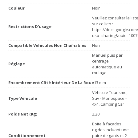
Couleur
Noir
Veuillez consulter la lis
sur ce lien :
Restrictions D'usage
https://docs.google.co
usp=sharing&ouid=1007
Compatible Véhicules Non Chaînables
Non
Manuel puis par
centrage
Réglage
automatique au
roulage
Encombrement Côté Intérieur De La Roue
13 mm
Véhicule Tourisme,
Type Véhicule
Suv - Monospace -
4x4, Camping Car
Poids Net (Kg)
2,20
Boite à façades
rigides incluant une
Conditionnement
paire de gants et 2