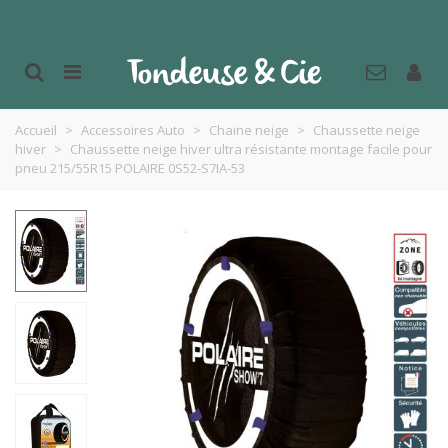
Accueil
>
Accessoires Auto
>
Chaine neige
>
Chaussette neige
hiver
>
Chaussette neige hiver ultra résistante montage facile pour
pneu 215/55R15 POLAIRE 0S52-S7IA-53