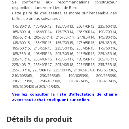
Se conformer aux recommandations constructeur
disponibles dans votre Livret de Bord.
Cette paire de chaussettes se monte sur l'ensemble des
tailles de pneus suivantes :
175/80R13, 175/80R13, 195/75R13, 205/70R13, 235/60R13,
165/80R14, 165/80R14, 175/75R14, 185/70R14, 190/70R14,
195/65R14, 205/65R14, 215/60R14, 24/8.5R14, 145/80R15,
145/80R15, 155/75R15, 165/70R15, 175/65R15, 185/65R15,
195/60R15, 215/55R15, 235/50R15, 255/45R15, 175/60R16,
185/55R16, 195/55R16, 205/50R16, 215/50R16, 225/45R16,
235/45R16, 255/40R16, 175/55R17, 185/50R17, 205/45R17,
225/40R17, 235/40R17, 205/40R18, 225/35R18, 235/35R18,
255/30R18, 225/30R19, 235/30R19, 210/65R340, 190/65R365,
210/60R365, 230/55R365, 190/60R390, 200/55R390,
210/55R390, 250/45R390, 220/45R415, 230/45R415,
195/620R420 et 205/45R425.
Veuillez consulter la liste d'affectation de chaîne
avant tout achat en cliquant sur ce lien.
Détails du produit