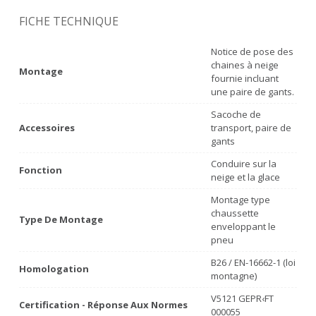
FICHE TECHNIQUE
Notice de pose des
chaines à neige
Montage
fournie incluant
une paire de gants.
Sacoche de
Accessoires
transport, paire de
gants
Conduire sur la
Fonction
neige et la glace
Montage type
chaussette
Type De Montage
enveloppant le
pneu
B26 / EN-16662-1 (loi
Homologation
montagne)
V5121 GEPR‹FT
Certification - Réponse Aux Normes
000055