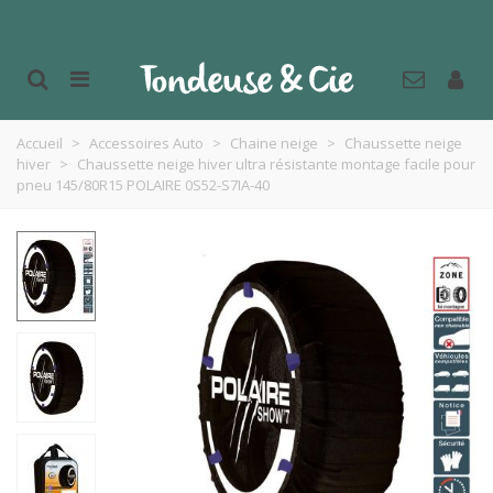
Accueil
>
Accessoires Auto
>
Chaine neige
>
Chaussette neige
hiver
>
Chaussette neige hiver ultra résistante montage facile pour
pneu 145/80R15 POLAIRE 0S52-S7IA-40