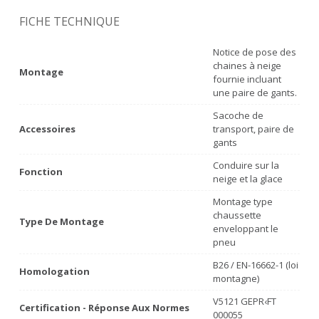
FICHE TECHNIQUE
Notice de pose des
chaines à neige
Montage
fournie incluant
une paire de gants.
Sacoche de
Accessoires
transport, paire de
gants
Conduire sur la
Fonction
neige et la glace
Montage type
chaussette
Type De Montage
enveloppant le
pneu
B26 / EN-16662-1 (loi
Homologation
montagne)
V5121 GEPR‹FT
Certification - Réponse Aux Normes
000055