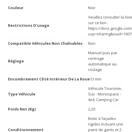
Couleur
Noir
Veuillez consulter la lis
sur ce lien :
Restrictions D'usage
https://docs.google.co
usp=sharing&ouid=1007
Compatible Véhicules Non Chaînables
Non
Manuel puis par
centrage
Réglage
automatique au
roulage
Encombrement Côté Intérieur De La Roue
13 mm
Véhicule Tourisme,
Type Véhicule
Suv - Monospace -
4x4, Camping Car
Poids Net (Kg)
2,20
Boite à façades
rigides incluant une
Conditionnement
paire de gants et 2