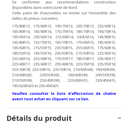
Se conformer aux recommandations constructeur
disponibles dans votre Livret de Bord.
Cette paire de chaussettes se monte sur l'ensemble des
tailles de pneus suivantes :
175/80R13, 175/80R13, 195/75R13, 205/70R13, 235/60R13,
165/80R14, 165/80R14, 175/75R14, 185/70R14, 190/70R14,
195/65R14, 205/65R14, 215/60R14, 24/8.5R14, 145/80R15,
145/80R15, 155/75R15, 165/70R15, 175/65R15, 185/65R15,
195/60R15, 215/55R15, 235/50R15, 255/45R15, 175/60R16,
185/55R16, 195/55R16, 205/50R16, 215/50R16, 225/45R16,
235/45R16, 255/40R16, 175/55R17, 185/50R17, 205/45R17,
225/40R17, 235/40R17, 205/40R18, 225/35R18, 235/35R18,
255/30R18, 225/30R19, 235/30R19, 210/65R340, 190/65R365,
210/60R365, 230/55R365, 190/60R390, 200/55R390,
210/55R390, 250/45R390, 220/45R415, 230/45R415,
195/620R420 et 205/45R425.
Veuillez consulter la liste d'affectation de chaîne
avant tout achat en cliquant sur ce lien.
Détails du produit