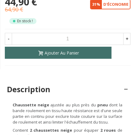
44,90 €
31%
D'ÉCONOMIE
64,90 €
En stock !
-
+
Ajouter Au Panier
Description
Chaussette neige
ajustée au plus près du
pneu
dont la
bande roulement en tissu haute résistance est d'une seule
partie en continu pour exclure toute couture sur la surface
de roulement et ainsi limiter l'échauffement du tissu.
Contient
2 chaussettes neige
pour équiper
2 roues
de