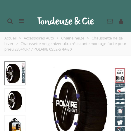
Accueil
>
Accessoires Auto
>
Chaine neige
>
Chaussette neige
hiver
>
Chaussette neige hiver ultra résistante montage facile pour
pneu 235/40R17 POLAIRE 0S52-S7IA-30