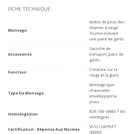
FICHE TECHNIQUE
Notice de pose des
chaines à neige
Montage
fournie incluant
une paire de gants.
Sacoche de
Accessoires
transport, paire de
gants
Conduire sur la
Fonction
neige et la glace
Montage type
chaussette
Type De Montage
enveloppant le
pneu
B26 / EN-16662-1 (loi
Homologation
montagne)
V5121 GEPR‹FT
Certification - Réponse Aux Normes
000055