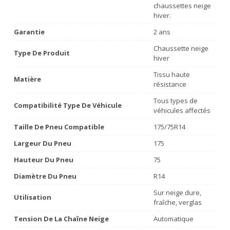
chaussettes neige
hiver.
Garantie
2 ans
Chaussette neige
Type De Produit
hiver
Tissu haute
Matière
résistance
Tous types de
Compatibilité Type De Véhicule
véhicules affectés
Taille De Pneu Compatible
175/75R14
Largeur Du Pneu
175
Hauteur Du Pneu
75
Diamètre Du Pneu
R14
Sur neige dure,
Utilisation
fraîche, verglas
Tension De La Chaîne Neige
Automatique