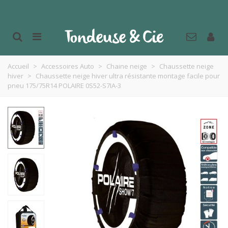
Accueil
>
Accessoires Auto
>
Chaine neige
>
Chaussette neige
hiver
>
Chaussette neige hiver ultra résistante montage facile pour
pneu 175/75R14 POLAIRE 0S52-S7IA-3