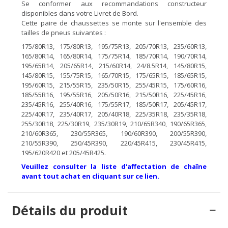
Se conformer aux recommandations constructeur
disponibles dans votre Livret de Bord.
Cette paire de chaussettes se monte sur l'ensemble des
tailles de pneus suivantes :
175/80R13, 175/80R13, 195/75R13, 205/70R13, 235/60R13,
165/80R14, 165/80R14, 175/75R14, 185/70R14, 190/70R14,
195/65R14, 205/65R14, 215/60R14, 24/8.5R14, 145/80R15,
145/80R15, 155/75R15, 165/70R15, 175/65R15, 185/65R15,
195/60R15, 215/55R15, 235/50R15, 255/45R15, 175/60R16,
185/55R16, 195/55R16, 205/50R16, 215/50R16, 225/45R16,
235/45R16, 255/40R16, 175/55R17, 185/50R17, 205/45R17,
225/40R17, 235/40R17, 205/40R18, 225/35R18, 235/35R18,
255/30R18, 225/30R19, 235/30R19, 210/65R340, 190/65R365,
210/60R365, 230/55R365, 190/60R390, 200/55R390,
210/55R390, 250/45R390, 220/45R415, 230/45R415,
195/620R420 et 205/45R425.
Veuillez consulter la liste d'affectation de chaîne
avant tout achat en cliquant sur ce lien.
Détails du produit