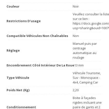
Couleur
Noir
Veuillez consulter la lis
sur ce lien :
Restrictions D'usage
https://docs.google.co
usp=sharing&ouid=1007
Compatible Véhicules Non Chaînables
Non
Manuel puis par
centrage
Réglage
automatique au
roulage
Encombrement Côté Intérieur De La Roue
13 mm
Véhicule Tourisme,
Type Véhicule
Suv - Monospace -
4x4, Camping Car
Poids Net (Kg)
2,20
Boite à façades
rigides incluant une
Conditionnement
paire de gants et 2