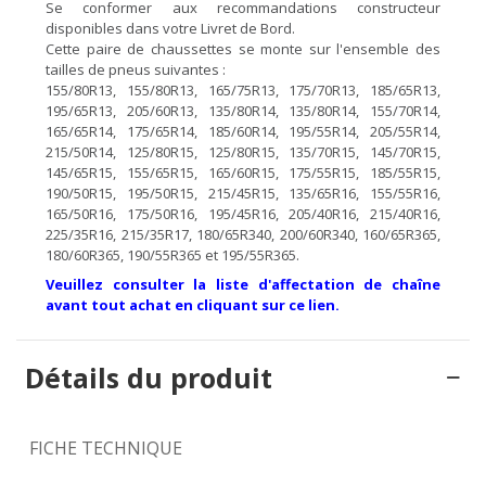
Se conformer aux recommandations constructeur
disponibles dans votre Livret de Bord.
Cette paire de chaussettes se monte sur l'ensemble des
tailles de pneus suivantes :
155/80R13, 155/80R13, 165/75R13, 175/70R13, 185/65R13,
195/65R13, 205/60R13, 135/80R14, 135/80R14, 155/70R14,
165/65R14, 175/65R14, 185/60R14, 195/55R14, 205/55R14,
215/50R14, 125/80R15, 125/80R15, 135/70R15, 145/70R15,
145/65R15, 155/65R15, 165/60R15, 175/55R15, 185/55R15,
190/50R15, 195/50R15, 215/45R15, 135/65R16, 155/55R16,
165/50R16, 175/50R16, 195/45R16, 205/40R16, 215/40R16,
225/35R16, 215/35R17, 180/65R340, 200/60R340, 160/65R365,
180/60R365, 190/55R365 et 195/55R365.
Veuillez consulter la liste d'affectation de chaîne
avant tout achat en cliquant sur ce lien.
Détails du produit
FICHE TECHNIQUE