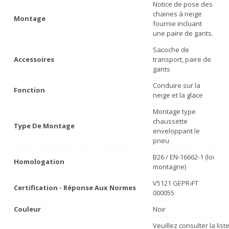
Notice de pose des
chaines à neige
Montage
fournie incluant
une paire de gants.
Sacoche de
Accessoires
transport, paire de
gants
Conduire sur la
Fonction
neige et la glace
Montage type
chaussette
Type De Montage
enveloppant le
pneu
B26 / EN-16662-1 (loi
Homologation
montagne)
V5121 GEPR‹FT
Certification - Réponse Aux Normes
000055
Couleur
Noir
Veuillez consulter la lis