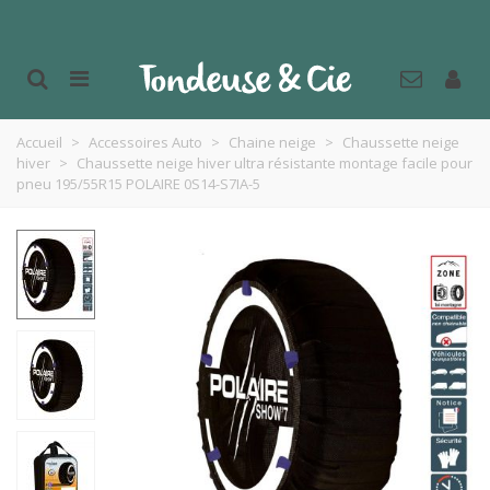
Accueil
>
Accessoires Auto
>
Chaine neige
>
Chaussette neige
hiver
>
Chaussette neige hiver ultra résistante montage facile pour
pneu 195/55R15 POLAIRE 0S14-S7IA-5