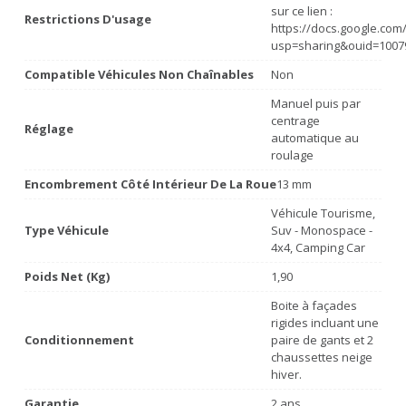
sur ce lien :
Restrictions D'usage
https://docs.google.co
usp=sharing&ouid=1007
Compatible Véhicules Non Chaînables
Non
Manuel puis par
centrage
Réglage
automatique au
roulage
Encombrement Côté Intérieur De La Roue
13 mm
Véhicule Tourisme,
Type Véhicule
Suv - Monospace -
4x4, Camping Car
Poids Net (Kg)
1,90
Boite à façades
rigides incluant une
Conditionnement
paire de gants et 2
chaussettes neige
hiver.
Garantie
2 ans