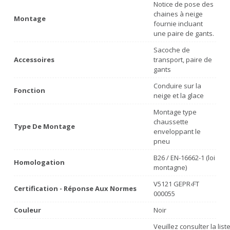
Notice de pose des
chaines à neige
Montage
fournie incluant
une paire de gants.
Sacoche de
Accessoires
transport, paire de
gants
Conduire sur la
Fonction
neige et la glace
Montage type
chaussette
Type De Montage
enveloppant le
pneu
B26 / EN-16662-1 (loi
Homologation
montagne)
V5121 GEPR‹FT
Certification - Réponse Aux Normes
000055
Couleur
Noir
Veuillez consulter la lis