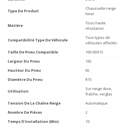
Chaussette neige
Type De Produit
hiver
Tissu haute
Matière
résistance
Tous types de
Compatibilité Type De Véhicule
véhicules affectés
Taille De Pneu Compatible
165/65R15
Largeur Du Pneu
165
Hauteur Du Pneu
65
Diamètre Du Pneu
R15
Sur neige dure,
Utilisation
fraîche, verglas
Tension De La Chaîne Neige
Automatique
Nombre De Pièces
2
Temps D'installation (min)
10