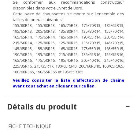
Se conformer aux recommandations constructeur
disponibles dans votre Livret de Bord.
Cette paire de chaussettes se monte sur l'ensemble des
tailles de pneus suivantes :
155/80R13, 155/80R13, 165/75R13, 175/70R13, 185/65R13,
195/65R13, 205/60R13, 135/80R14, 135/80R14, 155/70R14,
165/65R14, 175/65R14, 185/60R14, 195/55R14, 205/55R14,
215/50R14, 125/80R15, 125/80R15, 135/70R15, 145/70R15,
145/65R15, 155/65R15, 165/60R15, 175/55R15, 185/55R15,
190/50R15, 195/50R15, 215/45R15, 135/65R16, 155/55R16,
165/50R16, 175/50R16, 195/45R16, 205/40R16, 215/40R16,
225/35R16, 215/35R17, 180/65R340, 200/60R340, 160/65R365,
180/60R365, 190/55R365 et 195/55R365.
Veuillez consulter la liste d'affectation de chaîne
avant tout achat en cliquant sur ce lien.
Détails du produit
FICHE TECHNIQUE