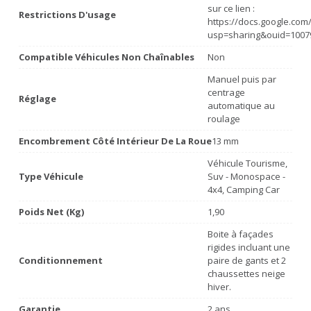
sur ce lien :
Restrictions D'usage
https://docs.google.co
usp=sharing&ouid=1007
Compatible Véhicules Non Chaînables
Non
Manuel puis par
centrage
Réglage
automatique au
roulage
Encombrement Côté Intérieur De La Roue
13 mm
Véhicule Tourisme,
Type Véhicule
Suv - Monospace -
4x4, Camping Car
Poids Net (Kg)
1,90
Boite à façades
rigides incluant une
Conditionnement
paire de gants et 2
chaussettes neige
hiver.
Garantie
2 ans