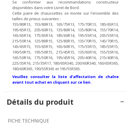
Se conformer aux recommandations constructeur
disponibles dans votre Livret de Bord.
Cette paire de chaussettes se monte sur l'ensemble des
tailles de pneus suivantes :
155/80R13, 155/80R13, 165/75R13, 175/70R13, 185/65R13,
195/65R13, 205/60R13, 135/80R14, 135/80R14, 155/70R14,
165/65R14, 175/65R14, 185/60R14, 195/55R14, 205/55R14,
215/50R14, 125/80R15, 125/80R15, 135/70R15, 145/70R15,
145/65R15, 155/65R15, 165/60R15, 175/55R15, 185/55R15,
190/50R15, 195/50R15, 215/45R15, 135/65R16, 155/55R16,
165/50R16, 175/50R16, 195/45R16, 205/40R16, 215/40R16,
225/35R16, 215/35R17, 180/65R340, 200/60R340, 160/65R365,
180/60R365, 190/55R365 et 195/55R365.
Veuillez consulter la liste d'affectation de chaîne
avant tout achat en cliquant sur ce lien.
Détails du produit
FICHE TECHNIQUE