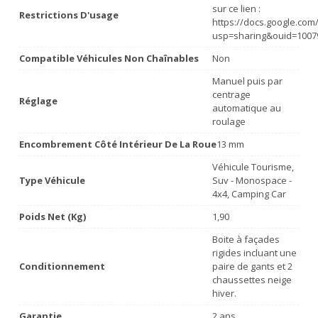
sur ce lien :
Restrictions D'usage
https://docs.google.co
usp=sharing&ouid=1007
Compatible Véhicules Non Chaînables
Non
Manuel puis par
centrage
Réglage
automatique au
roulage
Encombrement Côté Intérieur De La Roue
13 mm
Véhicule Tourisme,
Type Véhicule
Suv - Monospace -
4x4, Camping Car
Poids Net (Kg)
1,90
Boite à façades
rigides incluant une
Conditionnement
paire de gants et 2
chaussettes neige
hiver.
Garantie
2 ans