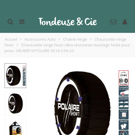
Accueil
>
Accessoires Auto
>
Chaine neige
>
Chaussette neige
hiver
>
Chaussette neige hiver ultra résistante montage facile pour
pneu 145/80R14 POLAIRE 0S14-S7IA-23