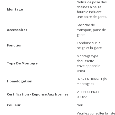
Notice de pose des
chaines à neige
Montage
fournie incluant
une paire de gants.
Sacoche de
Accessoires
transport, paire de
gants
Conduire sur la
Fonction
neige et la glace
Montage type
chaussette
Type De Montage
enveloppant le
pneu
B26 / EN-16662-1 (loi
Homologation
montagne)
V5121 GEPR‹FT
Certification - Réponse Aux Normes
000055
Couleur
Noir
Veuillez consulter la lis