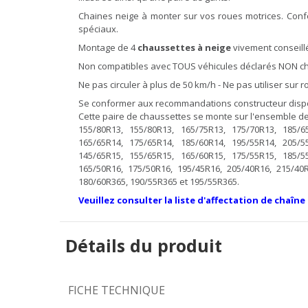
Chaines neige à monter sur vos roues motrices. Con
spéciaux.
Montage de 4
chaussettes à neige
vivement conseillé
Non compatibles avec TOUS véhicules déclarés NON cha
Ne pas circuler à plus de 50 km/h - Ne pas utiliser sur
Se conformer aux recommandations constructeur dispon
Cette paire de chaussettes se monte sur l'ensemble des
155/80R13, 155/80R13, 165/75R13, 175/70R13, 185/6
165/65R14, 175/65R14, 185/60R14, 195/55R14, 205/5
145/65R15, 155/65R15, 165/60R15, 175/55R15, 185/5
165/50R16, 175/50R16, 195/45R16, 205/40R16, 215/40
180/60R365, 190/55R365 et 195/55R365.
Veuillez consulter la liste d'affectation de chaîne
Détails du produit
FICHE TECHNIQUE