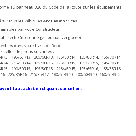
forme au panneau B26 du Code de la Route sur les équipements
 sur tous les véhicules
4 roues motrices
.
înables par votre Constructeur.
 route sèche (non enneigée ou non verglacée).
ibles dans votre Livret de Bord.
 tailles de pneus suivantes :
5R13, 195/65R13, 205/60R13, 135/80R14, 135/80R14, 155/70R14,
5R14, 215/50R14, 125/80R15, 125/80R15, 135/70R15, 145/70R15,
5R15, 190/50R15, 195/50R15, 215/45R15, 135/65R16, 155/55R16,
R16, 225/35R16, 215/35R17, 180/65R340, 200/60R340, 160/65R365,
 avant tout achat en cliquant sur ce lien.