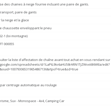
se des chaines à neige fournie incluant une paire de gants.
ransport, paire de gants
la neige et la glace
e chaussette enveloppant le pneu
62-1 (loi montagne)
FT 000055
ulter la liste d'affectation de chaîne avant tout achat en vous rendant sur c
s.google.com/spreadsheets/d/1LaPtL9Io4aHU58rARN1TjZWvxt6NWtla/edit?
&ouid=100793065319654867136&rtpof=true&sd=true
 par centrage automatique au roulage
risme, Suv - Monospace - 4x4, Camping Car