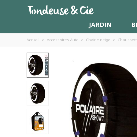
JARDIN
B
Accueil
>
Accessoires Auto
>
Chaine neige
>
Chaussett