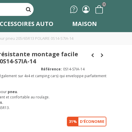
0
CCESSOIRES AUTO
MAISON
pour pneu 205/65R13 POLAIRE 0S14-S7IA-14
résistante montage facile
0S14-S7IA-14
Référence:
0S14-S7IA-14
 également sur 4x4 et camping cars) qui enveloppe parfaitement
pour
pneu
.
ent et confortable au roulage.
s.
65R13.
31%
D'ÉCONOMIE