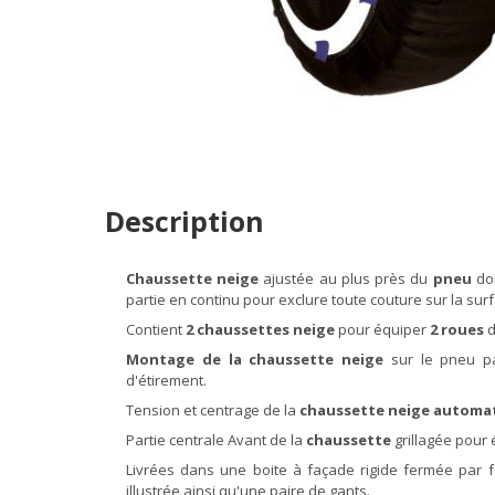
Description
Chaussette neige
ajustée au plus près du
pneu
don
partie en continu pour exclure toute couture sur la surf
Contient
2 chaussettes neige
pour équiper
2 roues
d
Montage de la chaussette neige
sur le pneu pa
d'étirement.
Tension et centrage de la
chaussette neige automat
Partie centrale Avant de la
chaussette
grillagée pour 
Livrées dans une boite à façade rigide fermée par 
illustrée ainsi qu'une paire de gants.