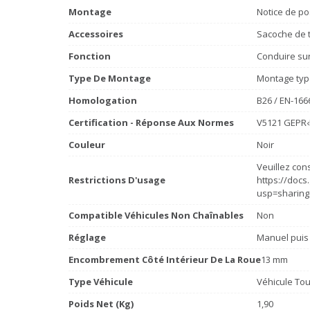
Montage
Notice de po
Accessoires
Sacoche de t
Fonction
Conduire sur 
Type De Montage
Montage typ
Homologation
B26 / EN-166
Certification - Réponse Aux Normes
V5121 GEPR‹
Couleur
Noir
Veuillez cons
Restrictions D'usage
https://doc
usp=sharing
Compatible Véhicules Non Chaînables
Non
Réglage
Manuel puis
Encombrement Côté Intérieur De La Roue
13 mm
Type Véhicule
Véhicule Tou
Poids Net (Kg)
1,90