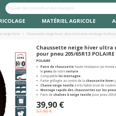
RICOLAGE
MATÉRIEL AGRICOLE
A
e neige hiver
>
Chaussette neige hiver ultra résistante montage facile 
Chaussette neige hiver ultra 
pour pneu 205/65R13 POLAIRE 
POLAIRE
Paire de chaussette
haute résistance (se monte
le
pneu
de votre
voiture
.
Compatible
loi montagne.
Partie grillagée au centre de la
chaussette hiver
Chaine neige textile
à très faible bruit de roulem
Montage rapide des chaussettes sur les pneu
Paire de
chaînes à neige textile
pour pneu 205/
39,90 €
57,90 €