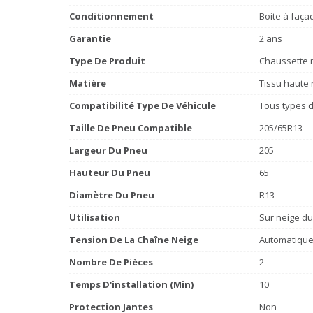
Conditionnement
Boite à faça
Garantie
2 ans
Type De Produit
Chaussette n
Matière
Tissu haute 
Compatibilité Type De Véhicule
Tous types d
Taille De Pneu Compatible
205/65R13
Largeur Du Pneu
205
Hauteur Du Pneu
65
Diamètre Du Pneu
R13
Utilisation
Sur neige du
Tension De La Chaîne Neige
Automatiqu
Nombre De Pièces
2
Temps D'installation (min)
10
Protection Jantes
Non