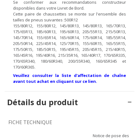
Se conformer aux recommandations constructeur
disponibles dans votre Livret de Bord.
Cette paire de chaussettes se monte sur l'ensemble des
tailles de pneus suivantes :500R12
155/80R12, 155/80R12, 145/80R13, 145/80R13, 165/70R13,
175/65R13, 185/60R13, 195/60R13, 205/55R13, 215/50R13,
145/70R14, 155/65R14, 165/60R14, 175/60R14, 185/55R14,
205/50R14, 225/45R14, 125/70R15, 155/60R15, 165/55R15,
175/50R15, 185/50R15, 195/45R15, 205/45R15, 215/40R15,
165/45R16, 195/40R16, 215/35R16, 165/40R17, 170/65R335,
170/65R340, 180/60R340, 200/55R340, 160/65R345 et
170/60R365.
Veuillez consulter la liste d'affectation de chaîne
avant tout achat en cliquant sur ce lien.
Détails du produit
FICHE TECHNIQUE
Notice de pose des