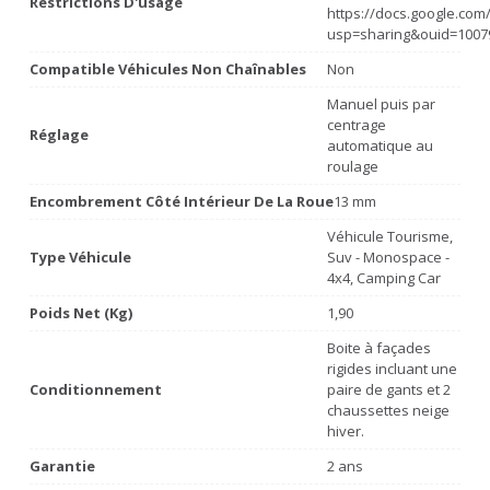
Restrictions D'usage
https://docs.google.co
usp=sharing&ouid=1007
Compatible Véhicules Non Chaînables
Non
Manuel puis par
centrage
Réglage
automatique au
roulage
Encombrement Côté Intérieur De La Roue
13 mm
Véhicule Tourisme,
Type Véhicule
Suv - Monospace -
4x4, Camping Car
Poids Net (Kg)
1,90
Boite à façades
rigides incluant une
Conditionnement
paire de gants et 2
chaussettes neige
hiver.
Garantie
2 ans