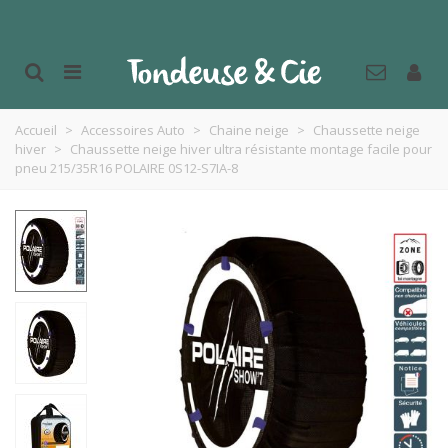
Accueil
>
Accessoires Auto
>
Chaine neige
>
Chaussette neige
hiver
>
Chaussette neige hiver ultra résistante montage facile pour
pneu 215/35R16 POLAIRE 0S12-S7IA-8