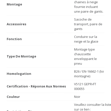
chaines à neige
Montage
fournie incluant
une paire de gants.
Sacoche de
Accessoires
transport, paire de
gants
Conduire sur la
Fonction
neige et la glace
Montage type
chaussette
Type De Montage
enveloppant le
pneu
B26 / EN-16662-1 (loi
Homologation
montagne)
V5121 GEPR‹FT
Certification - Réponse Aux Normes
000055
Couleur
Noir
Veuillez consulter la lis
sur ce lien :