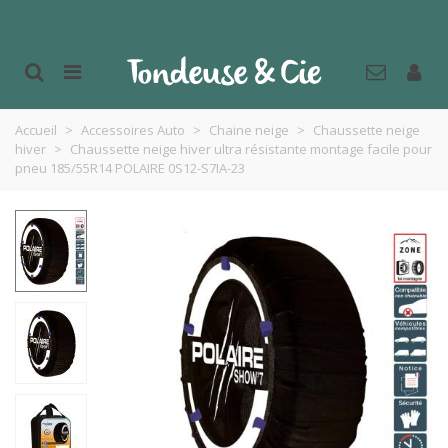
Accueil
>
Accessoires Auto
>
Chaine neige
>
Chaussette neige
hiver
>
Chaussette neige hiver ultra résistante montage facile pour
pneu 185/55R14 POLAIRE 0S12-S7IA-23