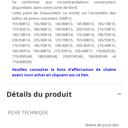
Se conformer aux recommandations constructeur
disponibles dans votre Livret de Bord.
Cette paire de chaussettes se monte sur l'ensemble des
tailles de pneus suivantes :500R12
155/80R12, 155/80R12, 145/80R13, 145/80R13, 165/70R13,
175/65R13, 185/60R13, 195/60R13, 205/55R13, 215/50R13,
145/70R14, 155/65R14, 165/60R14, 175/60R14, 185/55R14,
205/50R14, 225/45R14, 125/70R15, 155/60R15, 165/55R15,
175/50R15, 185/50R15, 195/45R15, 205/45R15, 215/40R15,
165/45R16, 195/40R16, 215/35R16, 165/40R17, 170/65R335,
170/65R340, 180/60R340, 200/55R340, 160/65R345 et
170/60R365.
Veuillez consulter la liste d'affectation de chaîne
avant tout achat en cliquant sur ce lien.
Détails du produit
FICHE TECHNIQUE
Notice de pose des