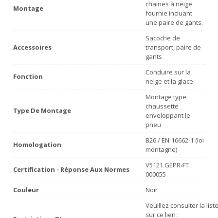
chaines à neige
Montage
fournie incluant
une paire de gants.
Sacoche de
Accessoires
transport, paire de
gants
Conduire sur la
Fonction
neige et la glace
Montage type
chaussette
Type De Montage
enveloppant le
pneu
B26 / EN-16662-1 (loi
Homologation
montagne)
V5121 GEPR‹FT
Certification - Réponse Aux Normes
000055
Couleur
Noir
Veuillez consulter la lis
sur ce lien :