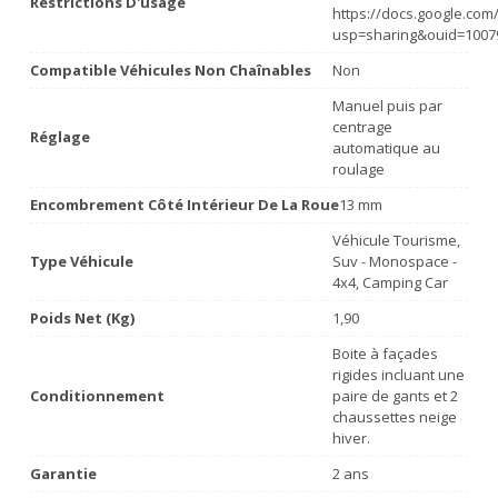
Restrictions D'usage
https://docs.google.co
usp=sharing&ouid=1007
Compatible Véhicules Non Chaînables
Non
Manuel puis par
centrage
Réglage
automatique au
roulage
Encombrement Côté Intérieur De La Roue
13 mm
Véhicule Tourisme,
Type Véhicule
Suv - Monospace -
4x4, Camping Car
Poids Net (Kg)
1,90
Boite à façades
rigides incluant une
Conditionnement
paire de gants et 2
chaussettes neige
hiver.
Garantie
2 ans