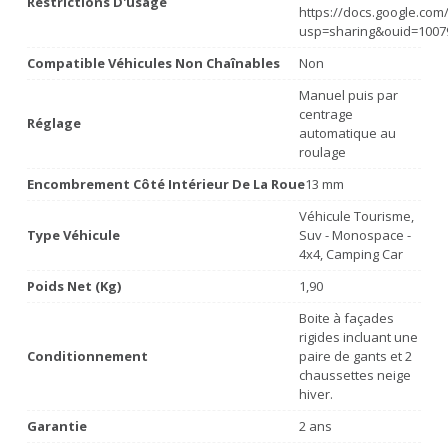
Restrictions D'usage
https://docs.google.co
usp=sharing&ouid=1007
Compatible Véhicules Non Chaînables
Non
Manuel puis par
centrage
Réglage
automatique au
roulage
Encombrement Côté Intérieur De La Roue
13 mm
Véhicule Tourisme,
Type Véhicule
Suv - Monospace -
4x4, Camping Car
Poids Net (Kg)
1,90
Boite à façades
rigides incluant une
Conditionnement
paire de gants et 2
chaussettes neige
hiver.
Garantie
2 ans