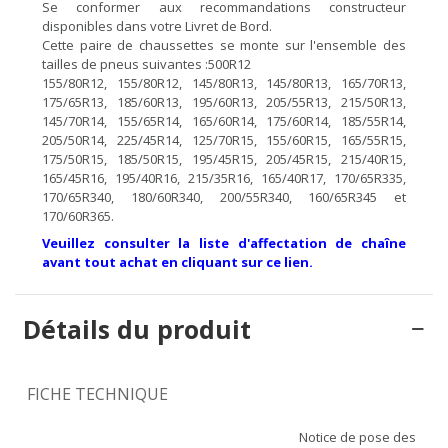
Se conformer aux recommandations constructeur
disponibles dans votre Livret de Bord.
Cette paire de chaussettes se monte sur l'ensemble des
tailles de pneus suivantes :500R12
155/80R12, 155/80R12, 145/80R13, 145/80R13, 165/70R13,
175/65R13, 185/60R13, 195/60R13, 205/55R13, 215/50R13,
145/70R14, 155/65R14, 165/60R14, 175/60R14, 185/55R14,
205/50R14, 225/45R14, 125/70R15, 155/60R15, 165/55R15,
175/50R15, 185/50R15, 195/45R15, 205/45R15, 215/40R15,
165/45R16, 195/40R16, 215/35R16, 165/40R17, 170/65R335,
170/65R340, 180/60R340, 200/55R340, 160/65R345 et
170/60R365.
Veuillez consulter la liste d'affectation de chaîne
avant tout achat en cliquant sur ce lien.
Détails du produit
FICHE TECHNIQUE
Notice de pose des