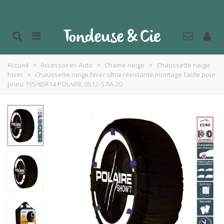
Accueil
>
Accessoires Auto
>
Chaine neige
>
Chaussette neige
hiver
>
Chaussette neige hiver ultra résistante montage facile pour
pneu 155/65R14 POLAIRE 0S12-S7IA-20