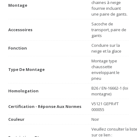
chaines à neige
Montage
fournie incluant
une paire de gants.
Sacoche de
Accessoires
transport, paire de
gants
Conduire sur la
Fonction
neige et la glace
Montage type
chaussette
Type De Montage
enveloppant le
pneu
B26 / EN-16662-1 (loi
Homologation
montagne)
V5121 GEPR‹FT
Certification - Réponse Aux Normes
000055
Couleur
Noir
Veuillez consulter la lis
sur ce lien :