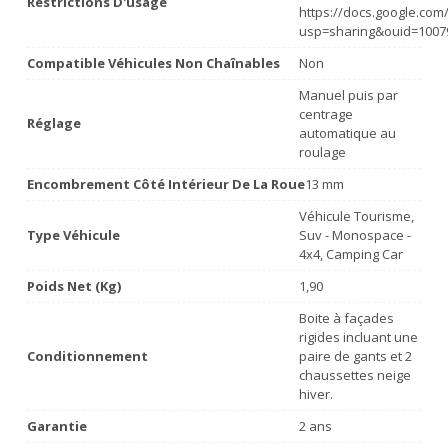
Restrictions D'usage
https://docs.google.co
usp=sharing&ouid=1007
Compatible Véhicules Non Chaînables
Non
Manuel puis par
centrage
Réglage
automatique au
roulage
Encombrement Côté Intérieur De La Roue
13 mm
Véhicule Tourisme,
Type Véhicule
Suv - Monospace -
4x4, Camping Car
Poids Net (Kg)
1,90
Boite à façades
rigides incluant une
Conditionnement
paire de gants et 2
chaussettes neige
hiver.
Garantie
2 ans