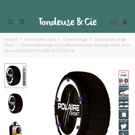
Accueil
>
Accessoires Auto
>
Chaine neige
>
Chaussette neige
hiver
>
Chaussette neige hiver ultra résistante montage facile pour
pneu 205/55R13 POLAIRE 0S12-S7IA-18