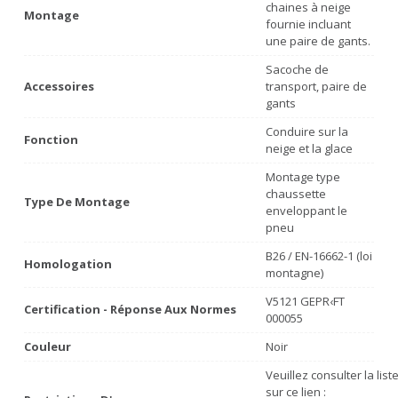
chaines à neige
Montage
fournie incluant
une paire de gants.
Sacoche de
Accessoires
transport, paire de
gants
Conduire sur la
Fonction
neige et la glace
Montage type
chaussette
Type De Montage
enveloppant le
pneu
B26 / EN-16662-1 (loi
Homologation
montagne)
V5121 GEPR‹FT
Certification - Réponse Aux Normes
000055
Couleur
Noir
Veuillez consulter la lis
sur ce lien :