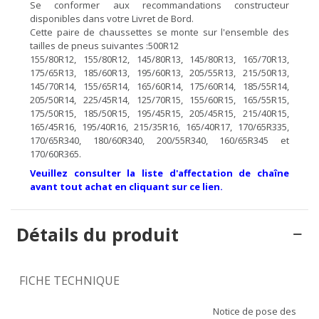
Se conformer aux recommandations constructeur
disponibles dans votre Livret de Bord.
Cette paire de chaussettes se monte sur l'ensemble des
tailles de pneus suivantes :500R12
155/80R12, 155/80R12, 145/80R13, 145/80R13, 165/70R13,
175/65R13, 185/60R13, 195/60R13, 205/55R13, 215/50R13,
145/70R14, 155/65R14, 165/60R14, 175/60R14, 185/55R14,
205/50R14, 225/45R14, 125/70R15, 155/60R15, 165/55R15,
175/50R15, 185/50R15, 195/45R15, 205/45R15, 215/40R15,
165/45R16, 195/40R16, 215/35R16, 165/40R17, 170/65R335,
170/65R340, 180/60R340, 200/55R340, 160/65R345 et
170/60R365.
Veuillez consulter la liste d'affectation de chaîne
avant tout achat en cliquant sur ce lien.
Détails du produit
FICHE TECHNIQUE
Notice de pose des