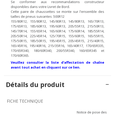
Se conformer aux recommandations constructeur
disponibles dans votre Livret de Bord.
Cette paire de chaussettes se monte sur l'ensemble des
tailles de pneus suivantes :500R12
155/80R12, 155/80R12, 145/80R13, 145/80R13, 165/70R13,
175/65R13, 185/60R13, 195/60R13, 205/55R13, 215/50R13,
145/70R14, 155/65R14, 165/60R14, 175/60R14, 185/55R14,
205/50R14, 225/45R14, 125/70R15, 155/60R15, 165/55R15,
175/50R15, 185/50R15, 195/45R15, 205/45R15, 215/40R15,
165/45R16, 195/40R16, 215/35R16, 165/40R17, 170/65R335,
170/65R340, 180/60R340, 200/55R340, 160/65R345 et
170/60R365.
Veuillez consulter la liste d'affectation de chaîne
avant tout achat en cliquant sur ce lien.
Détails du produit
FICHE TECHNIQUE
Notice de pose des