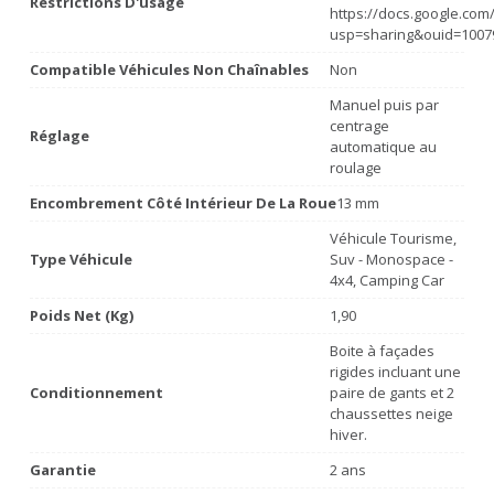
Restrictions D'usage
https://docs.google.co
usp=sharing&ouid=1007
Compatible Véhicules Non Chaînables
Non
Manuel puis par
centrage
Réglage
automatique au
roulage
Encombrement Côté Intérieur De La Roue
13 mm
Véhicule Tourisme,
Type Véhicule
Suv - Monospace -
4x4, Camping Car
Poids Net (Kg)
1,90
Boite à façades
rigides incluant une
Conditionnement
paire de gants et 2
chaussettes neige
hiver.
Garantie
2 ans