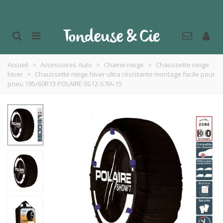
Accueil
>
Accessoires Auto
>
Chaine neige
>
Chaussette neige
hiver
>
Chaussette neige hiver ultra résistante montage facile pour
pneu 185/60R13 POLAIRE 0S12-S7IA-15