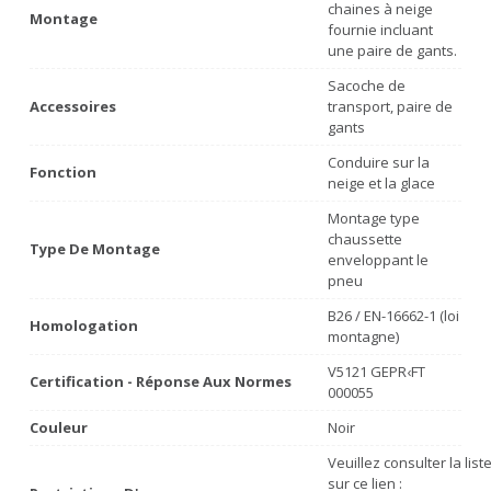
chaines à neige
Montage
fournie incluant
une paire de gants.
Sacoche de
Accessoires
transport, paire de
gants
Conduire sur la
Fonction
neige et la glace
Montage type
chaussette
Type De Montage
enveloppant le
pneu
B26 / EN-16662-1 (loi
Homologation
montagne)
V5121 GEPR‹FT
Certification - Réponse Aux Normes
000055
Couleur
Noir
Veuillez consulter la lis
sur ce lien :