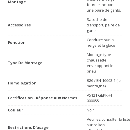
Montage
fournie incluant
une paire de gants.
Sacoche de
Accessoires
transport, paire de
gants
Conduire sur la
Fonction
neige et la glace
Montage type
chaussette
Type De Montage
enveloppant le
pneu
B26 / EN-16662-1 (loi
Homologation
montagne)
V5121 GEPR‹FT
Certification - Réponse Aux Normes
000055
Couleur
Noir
Veuillez consulter la lis
sur ce lien :
Restrictions D'usage