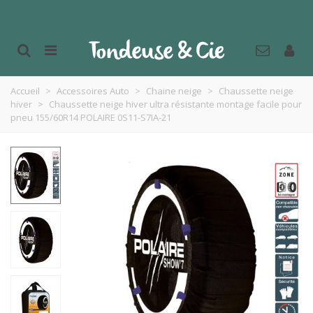
Accueil
>
Accessoires Auto
>
Chaine neige
>
Chaussette neige
hiver
>
Chaussette neige hiver ultra résistante montage facile pour
pneu 155/60R14 POLAIRE 0S11-S7IA-21