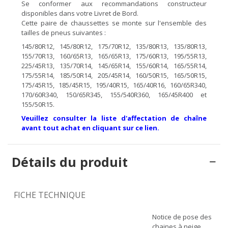
Se conformer aux recommandations constructeur
disponibles dans votre Livret de Bord.
Cette paire de chaussettes se monte sur l'ensemble des
tailles de pneus suivantes :
145/80R12, 145/80R12, 175/70R12, 135/80R13, 135/80R13,
155/70R13, 160/65R13, 165/65R13, 175/60R13, 195/55R13,
225/45R13, 135/70R14, 145/65R14, 155/60R14, 165/55R14,
175/55R14, 185/50R14, 205/45R14, 160/50R15, 165/50R15,
175/45R15, 185/45R15, 195/40R15, 165/40R16, 160/65R340,
170/60R340, 150/65R345, 155/540R360, 165/45R400 et
155/50R15.
Veuillez consulter la liste d'affectation de chaîne
avant tout achat en cliquant sur ce lien.
Détails du produit
FICHE TECHNIQUE
Notice de pose des
chaines à neige