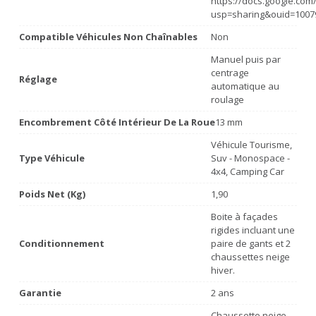
https://docs.google.co
usp=sharing&ouid=1007
Compatible Véhicules Non Chaînables
Non
Manuel puis par
centrage
Réglage
automatique au
roulage
Encombrement Côté Intérieur De La Roue
13 mm
Véhicule Tourisme,
Type Véhicule
Suv - Monospace -
4x4, Camping Car
Poids Net (Kg)
1,90
Boite à façades
rigides incluant une
Conditionnement
paire de gants et 2
chaussettes neige
hiver.
Garantie
2 ans
Chaussette neige