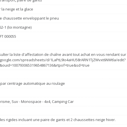
ransport, paire de gants
la neige et la glace
e chaussette enveloppant le pneu
62-1 (loi montagne)
FT 000055
ulter la liste d'affectation de chaîne avant tout achat en vous rendant sur c
s.google.com/spreadsheets/d/1LaPtL9Io4aHU58rARN1TjZWvxt6NWtla/edit?
&ouid=100793065319654867136&rtpof=true&sd=true
 par centrage automatique au roulage
risme, Suv - Monospace - 4x4, Camping Car
des rigides incluant une paire de gants et 2 chaussettes neige hiver.