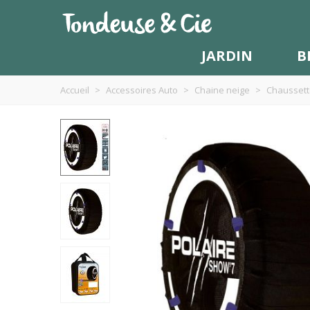
JARDIN
B
Accueil
>
Accessoires Auto
>
Chaine neige
>
Chaussett