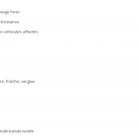
eige hiver
résistance
e véhicules affectés
re, fraîche, verglas
e
ulti-bande textile