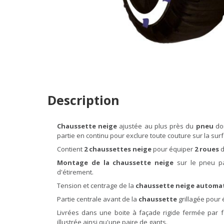
Description
Chaussette neige
ajustée au plus près du
pneu
don
partie en continu pour exclure toute couture sur la surf
Contient
2 chaussettes neige
pour équiper
2 roues
d
Montage de la chaussette neige
sur le pneu pa
d'étirement.
Tension et centrage de la
chaussette neige automat
Partie centrale avant de la
chaussette
grillagée pour 
Livrées dans une boite à façade rigide fermée par 
illustrée ainsi qu'une paire de gants.