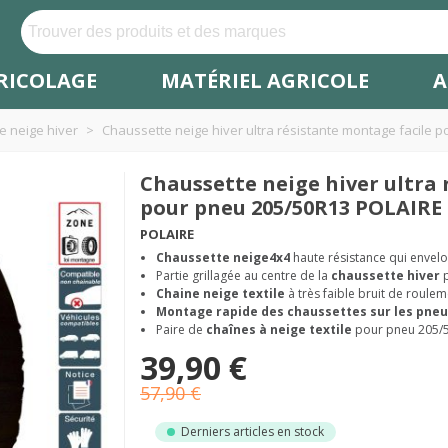
RICOLAGE
MATÉRIEL AGRICOLE
A
e neige hiver
>
Chaussette neige hiver ultra résistante montage facile 
Chaussette neige hiver ultra 
pour pneu 205/50R13 POLAIRE 
POLAIRE
Chaussette neige
4x4
haute résistance qui envel
Partie grillagée au centre de la
chaussette hiver
Chaine neige textile
à très faible bruit de roulem
Montage rapide des chaussettes sur les pneu
Paire de
chaînes à neige textile
pour pneu 205/
39,90 €
57,90 €
Derniers articles en stock