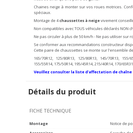
Chaines neige à monter sur vos roues motrices. Con
spéciaux.
Montage de 4
chaussettes à neige
vivement conseillé
Non compatibles avec TOUS véhicules déclarés NON cha
Ne pas circuler à plus de 50 km/h - Ne pas utiliser sur
Se conformer aux recommandations constructeur dispon
Cette paire de chaussettes se monte sur l'ensemble des
165/70R12, 125/80R13, 125/80R13, 145/70R13, 155/6
155/55R14, 175/50R14, 195/45R14, 215/40R14, 170/65R31
Veuillez consulter la liste d'affectation de chaîne
Détails du produit
FICHE TECHNIQUE
Montage
Notice de po