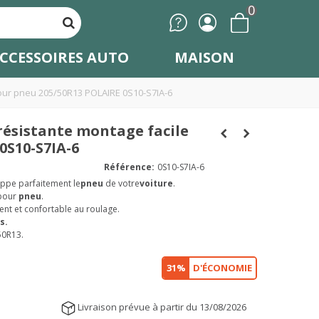
0
CCESSOIRES AUTO
MAISON
pour pneu 205/50R13 POLAIRE 0S10-S7IA-6
résistante montage facile
0S10-S7IA-6
Référence:
0S10-S7IA-6
oppe parfaitement le
pneu
de votre
voiture
.
pour
pneu
.
ent et confortable au roulage.
s.
50R13.
31%
D'ÉCONOMIE
Livraison prévue à partir du 13/08/2026