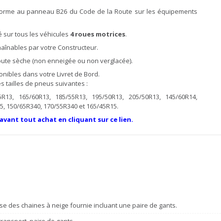
forme au panneau B26 du Code de la Route sur les équipements
 sur tous les véhicules
4 roues motrices
.
înables par votre Constructeur.
 route sèche (non enneigée ou non verglacée).
ibles dans votre Livret de Bord.
 tailles de pneus suivantes :
5R13, 165/60R13, 185/55R13, 195/50R13, 205/50R13, 145/60R14,
5, 150/65R340, 170/55R340 et 165/45R15.
 avant tout achat en cliquant sur ce lien.
se des chaines à neige fournie incluant une paire de gants.