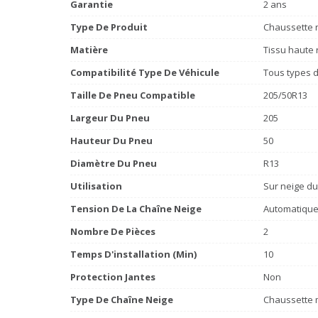
Garantie
2 ans
Type De Produit
Chaussette n
Matière
Tissu haute 
Compatibilité Type De Véhicule
Tous types d
Taille De Pneu Compatible
205/50R13
Largeur Du Pneu
205
Hauteur Du Pneu
50
Diamètre Du Pneu
R13
Utilisation
Sur neige du
Tension De La Chaîne Neige
Automatiqu
Nombre De Pièces
2
Temps D'installation (min)
10
Protection Jantes
Non
Type De Chaîne Neige
Chaussette m