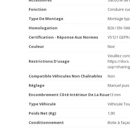
Accessoires
Sacoche de t
Fonction
Conduire sur 
Type De Montage
Montage typ
Homologation
B26 / EN-166
Certification - Réponse Aux Normes
V5121 GEPR‹
Couleur
Noir
Veuillez cons
Restrictions D'usage
https://doc
usp=sharing
Compatible Véhicules Non Chaînables
Non
Réglage
Manuel puis
Encombrement Côté Intérieur De La Roue
13 mm
Type Véhicule
Véhicule Tou
Poids Net (Kg)
1,90
Conditionnement
Boite à faça