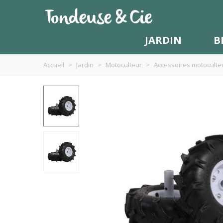
JARDIN
B
Accueil
>
Jardin
>
Motoculteur
>
Accessoires motocult