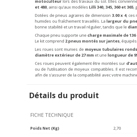
motoculteur
lors des travaux du sol. Elles convien
et 480
, ainsi qu’aux modèles
Lilli 340, 345, 360 et 365
,
Dotées de pneus agraires de dimension
3.00 x 4
, ces
humides ou fraîchement travaillés. La
largeur du pne
bonne stabilité et un travail régulier, tandis que le
diam
Chaque pneu supporte une
charge maximale de 136
Le kit comprend
2 pneus montés sur jantes
, équipé
Les roues sont munies de
moyeux tubulaires ronds 
diamètre extérieur de 27 mm
et une
longueur de 
Ces roues peuvent également être montées sur
d’au
ou de l’utilisation de moyeux compatibles. Il est re
afin de s’assurer de la compatibilité avec votre machine 
Détails du produit
FICHE TECHNIQUE
Poids Net (Kg)
2,70