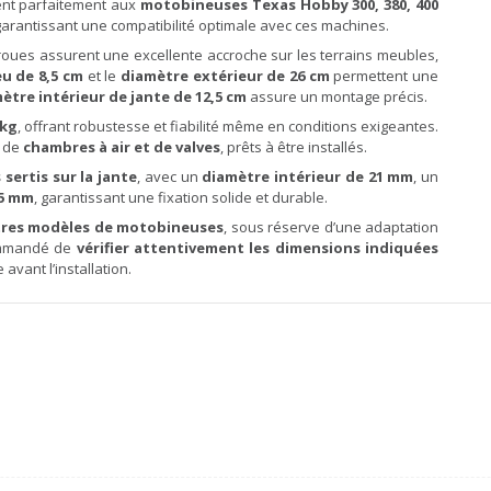
nent parfaitement aux
motobineuses Texas Hobby 300, 380, 400
 garantissant une compatibilité optimale avec ces machines.
 roues assurent une excellente accroche sur les terrains meubles,
u de 8,5 cm
et le
diamètre extérieur de 26 cm
permettent une
ètre intérieur de jante de 12,5 cm
assure un montage précis.
 kg
, offrant robustesse et fiabilité même en conditions exigeantes.
s de
chambres à air et de valves
, prêts à être installés.
sertis sur la jante
, avec un
diamètre intérieur de 21 mm
, un
95 mm
, garantissant une fixation solide et durable.
tres modèles de motobineuses
, sous réserve d’une adaptation
commandé de
vérifier attentivement les dimensions indiquées
avant l’installation.