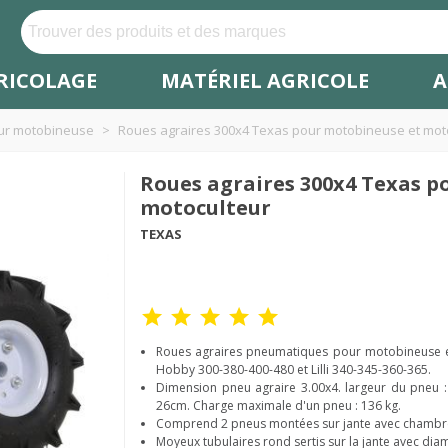
RICOLAGE
MATÉRIEL AGRICOLE
A
eur motobineuse
>
Roues agraires 300x4 Texas pour motobineuse et mot
Roues agraires 300x4 Texas p
motoculteur
TEXAS
Roues agraires pneumatiques pour motobineuse e
Hobby 300-380-400-480 et Lilli 340-345-360-365.
Dimension pneu agraire 3.00x4. largeur du pneu : 
26cm. Charge maximale d'un pneu : 136 kg.
Comprend 2 pneus montées sur jante avec chambres 
Moyeux tubulaires rond sertis sur la jante avec d