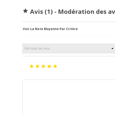
Avis (1) - Modération des a

Voir La Note Moyenne Par Critère




