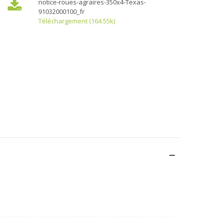
notice-roues-agraires-350x4-Texas-
91032000100_fr
Téléchargement (164.55k)