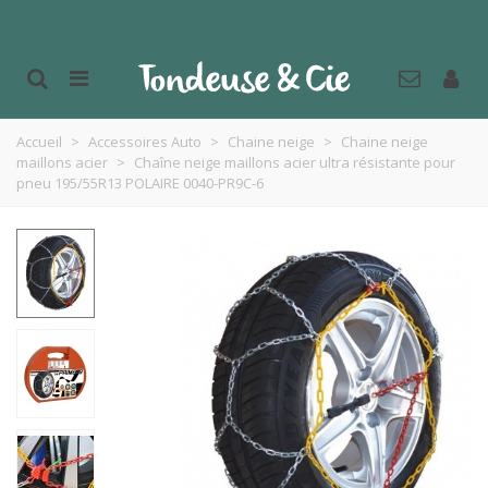
Accueil
>
Accessoires Auto
>
Chaine neige
>
Chaine neige
maillons acier
>
Chaîne neige maillons acier ultra résistante pour
pneu 195/55R13 POLAIRE 0040-PR9C-6