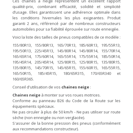
Ces chaînes à neige représentent un excellent rapport
qualité-prix, combinant efficacité, solidité et simplicité
d’usage. Elles garantissent une adhérence optimale dans
les conditions hivernales les plus exigeantes. Produit
garanti 2 ans, référencé par de nombreux constructeurs
automobiles pour sa fiabilité éprouvée sur route enneigée.
Voici la liste des tailles de pneus compatibles de ce modèle :
155/80R13, 155/80R13, 165/70R13, 185/60R13, 195/55R13,
195/50R13, 225/45R13, 145/80R14, 145/80R14, 155/70R14,
165/65R14, 175/60R14, 165/55R14, 175/55R14, 185/50R14,
195/45R14, 205/45R14, 125/80R15, 125/80R15, 135/80R15,
135/80R15, 145/70R15, 145/65R15, 155/60R15, 165/55R15,
165/50R15, 185/45R15, 180/65R315, 170/65R340 et
160/65R365.
Conseil d'utilisation de vos
chaines neige
:
Chaines neige
à monter sur vos roues motrices.
Conforme au panneau B26 du Code de la Route sur les
équipements spéciaux.
Ne pas circuler à plus de 50 km/h - Ne pas utiliser sur route
sèche (non enneigée ou non verglacée).
S'assurer de la bonne pression des pneus (conformément
aux recommandations constructeur).