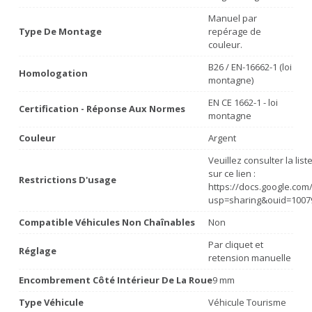
Manuel par
Type De Montage
repérage de
couleur.
B26 / EN-16662-1 (loi
Homologation
montagne)
EN CE 1662-1 - loi
Certification - Réponse Aux Normes
montagne
Couleur
Argent
Veuillez consulter la lis
sur ce lien :
Restrictions D'usage
https://docs.google.co
usp=sharing&ouid=1007
Compatible Véhicules Non Chaînables
Non
Par cliquet et
Réglage
retension manuelle
Encombrement Côté Intérieur De La Roue
9 mm
Type Véhicule
Véhicule Tourisme