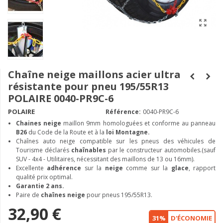
Chaîne neige maillons acier ultra
résistante pour pneu 195/55R13
POLAIRE 0040-PR9C-6
POLAIRE
Référence:
0040-PR9C-6
Chaines neige
maillon 9mm homologuées et conforme au panneau
B26
du Code de la Route et à la
loi Montagne.
Chaînes auto neige compatible sur les pneus des véhicules de
Tourisme déclarés
chaînables
par le constructeur automobiles.(sauf
SUV - 4x4 - Utilitaires, nécessitant des maillons de 13 ou 16mm).
Excellente
adhérence
sur la
neige
comme sur la
glace
, rapport
qualité prix optimal.
Garantie 2 ans.
Paire de
chaînes neige
pour pneus 195/55R13.
32,90 €
31%
D'ÉCONOMIE