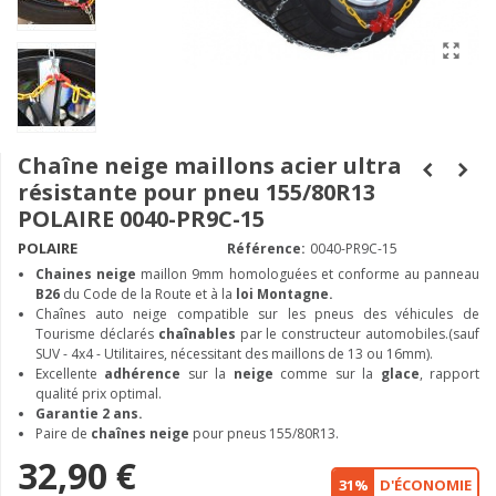
Chaîne neige maillons acier ultra
résistante pour pneu 155/80R13
POLAIRE 0040-PR9C-15
POLAIRE
Référence:
0040-PR9C-15
Chaines neige
maillon 9mm homologuées et conforme au panneau
B26
du Code de la Route et à la
loi Montagne.
Chaînes auto neige compatible sur les pneus des véhicules de
Tourisme déclarés
chaînables
par le constructeur automobiles.(sauf
SUV - 4x4 - Utilitaires, nécessitant des maillons de 13 ou 16mm).
Excellente
adhérence
sur la
neige
comme sur la
glace
, rapport
qualité prix optimal.
Garantie 2 ans.
Paire de
chaînes neige
pour pneus 155/80R13.
32,90 €
31%
D'ÉCONOMIE