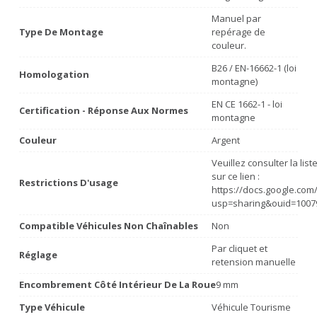
Manuel par
Type De Montage
repérage de
couleur.
B26 / EN-16662-1 (loi
Homologation
montagne)
EN CE 1662-1 - loi
Certification - Réponse Aux Normes
montagne
Couleur
Argent
Veuillez consulter la lis
sur ce lien :
Restrictions D'usage
https://docs.google.co
usp=sharing&ouid=1007
Compatible Véhicules Non Chaînables
Non
Par cliquet et
Réglage
retension manuelle
Encombrement Côté Intérieur De La Roue
9 mm
Type Véhicule
Véhicule Tourisme