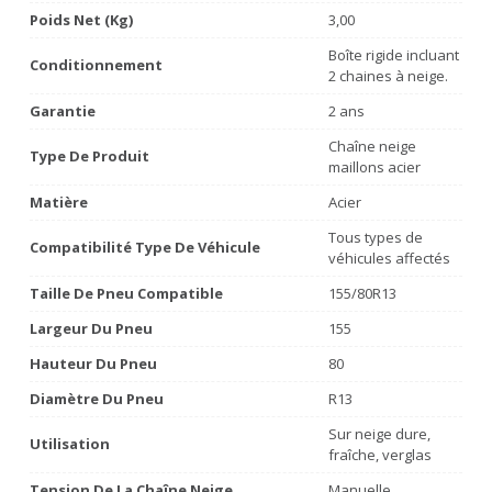
Poids Net (Kg)
3,00
Boîte rigide incluant
Conditionnement
2 chaines à neige.
Garantie
2 ans
Chaîne neige
Type De Produit
maillons acier
Matière
Acier
Tous types de
Compatibilité Type De Véhicule
véhicules affectés
Taille De Pneu Compatible
155/80R13
Largeur Du Pneu
155
Hauteur Du Pneu
80
Diamètre Du Pneu
R13
Sur neige dure,
Utilisation
fraîche, verglas
Tension De La Chaîne Neige
Manuelle