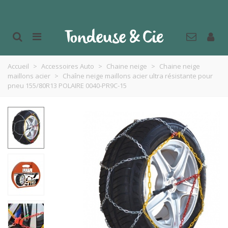
Accueil
>
Accessoires Auto
>
Chaine neige
>
Chaine neige
maillons acier
>
Chaîne neige maillons acier ultra résistante pour
pneu 155/80R13 POLAIRE 0040-PR9C-15