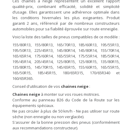
Ces chaînes à neige représentent un excellent rapport
qualité-prix, combinant efficacité, solidité et simplicité
d’usage. Elles garantissent une adhérence optimale dans
les conditions hivernales les plus exigeantes. Produit
garanti 2 ans, référencé par de nombreux constructeurs
automobiles pour sa fiabilité éprouvée sur route enneigée.
Voici la liste des tailles de pneus compatibles de ce modèle :
155/80R13, 155/80R13, 165/70R13, 185/60R13, 195/55R13,
195/50R13, 225/45R13, 145/80R14, 145/80R14, 155/70R14,
165/65R14, 175/60R14, 165/55R14, 175/55R14, 185/50R14,
195/45R14, 205/45R14, 125/80R15, 125/80R15, 135/80R15,
135/80R15, 145/70R15, 145/65R15, 155/60R15, 165/55R15,
165/50R15, 185/45R15, 180/65R315, 170/65R340 et
160/65R365.
Conseil d'utilisation de vos
chaines neige
:
Chaines neige
à monter sur vos roues motrices.
Conforme au panneau B26 du Code de la Route sur les
équipements spéciaux.
Ne pas circuler à plus de 50 km/h - Ne pas utiliser sur route
sèche (non enneigée ou non verglacée).
S'assurer de la bonne pression des pneus (conformément
aux recommandations constructeur).