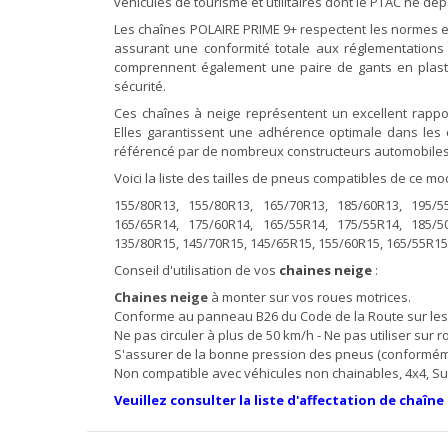
véhicules de tourisme et utilitaires dont le PTAC ne dé
Les chaînes POLAIRE PRIME 9+ respectent les normes 
assurant une conformité totale aux réglementations 
comprennent également une paire de gants en plastiq
sécurité.
Ces chaînes à neige représentent un excellent rapport q
Elles garantissent une adhérence optimale dans les c
référencé par de nombreux constructeurs automobiles 
Voici la liste des tailles de pneus compatibles de ce mo
155/80R13, 155/80R13, 165/70R13, 185/60R13, 195/5
165/65R14, 175/60R14, 165/55R14, 175/55R14, 185/5
135/80R15, 145/70R15, 145/65R15, 155/60R15, 165/55R15
Conseil d'utilisation de vos
chaines neige
:
Chaines neige
à monter sur vos roues motrices.
Conforme au panneau B26 du Code de la Route sur le
Ne pas circuler à plus de 50 km/h - Ne pas utiliser sur
S'assurer de la bonne pression des pneus (conformé
Non compatible avec véhicules non chainables, 4x4, Suv,
Veuillez consulter la liste d'affectation de chaîne