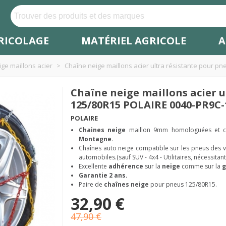
RICOLAGE
MATÉRIEL AGRICOLE
A
ge maillons acier
>
Chaîne neige maillons acier ultra résistante pour p
Chaîne neige maillons acier u
125/80R15 POLAIRE 0040-PR9C-
POLAIRE
Chaines neige
maillon 9mm homologuées et 
Montagne.
Chaînes auto neige compatible sur les pneus des 
automobiles.(sauf SUV - 4x4 - Utilitaires, nécessita
Excellente
adhérence
sur la
neige
comme sur la
g
Garantie 2 ans.
Paire de
chaînes neige
pour pneus 125/80R15.
32,90 €
47,90 €