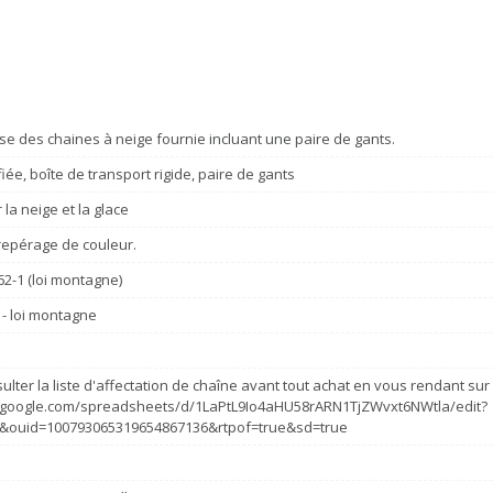
se des chaines à neige fournie incluant une paire de gants.
fiée, boîte de transport rigide, paire de gants
la neige et la glace
repérage de couleur.
62-1 (loi montagne)
 - loi montagne
ulter la liste d'affectation de chaîne avant tout achat en vous rendant sur c
s.google.com/spreadsheets/d/1LaPtL9Io4aHU58rARN1TjZWvxt6NWtla/edit?
&ouid=100793065319654867136&rtpof=true&sd=true