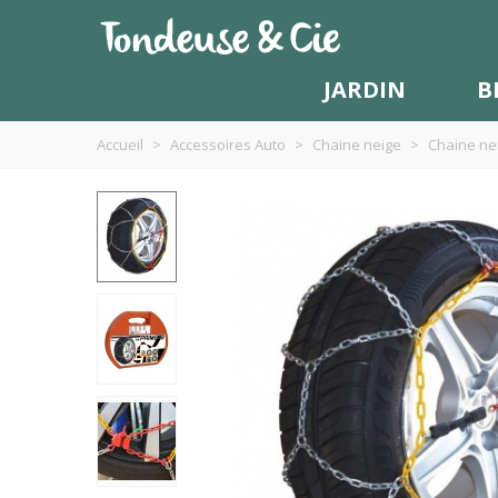
JARDIN
B
Accueil
>
Accessoires Auto
>
Chaine neige
>
Chaine nei