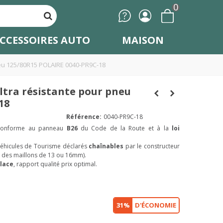
0
CCESSOIRES AUTO
MAISON
neu 125/80R15 POLAIRE 0040-PR9C-18
ltra résistante pour pneu
18
Référence:
0040-PR9C-18
conforme au panneau
B26
du Code de la Route et à la
loi
véhicules de Tourisme déclarés
chaînables
par le constructeur
nt des maillons de 13 ou 16mm).
lace
, rapport qualité prix optimal.
31%
D'ÉCONOMIE