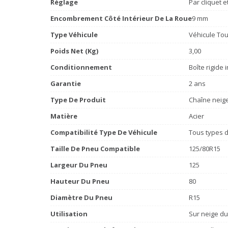
Réglage
Par cliquet 
Encombrement Côté Intérieur De La Roue
9 mm
Type Véhicule
Véhicule To
Poids Net (Kg)
3,00
Conditionnement
Boîte rigide 
Garantie
2 ans
Type De Produit
Chaîne neige
Matière
Acier
Compatibilité Type De Véhicule
Tous types d
Taille De Pneu Compatible
125/80R15
Largeur Du Pneu
125
Hauteur Du Pneu
80
Diamètre Du Pneu
R15
Utilisation
Sur neige du