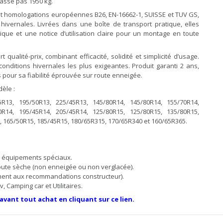
passe pas 1950 kg.
et homologations européennes B26, EN-16662-1, SUISSE et TUV GS,
hivernales. Livrées dans une boîte de transport pratique, elles
ue et une notice d’utilisation claire pour un montage en toute
ualité-prix, combinant efficacité, solidité et simplicité d’usage.
onditions hivernales les plus exigeantes. Produit garanti 2 ans,
pour sa fiabilité éprouvée sur route enneigée.
dèle :
5R13, 195/50R13, 225/45R13, 145/80R14, 145/80R14, 155/70R14,
0R14, 195/45R14, 205/45R14, 125/80R15, 125/80R15, 135/80R15,
, 165/50R15, 185/45R15, 180/65R315, 170/65R340 et 160/65R365.
s équipements spéciaux.
 route sèche (non enneigée ou non verglacée).
ment aux recommandations constructeur).
 Camping car et Utilitaires.
 avant tout achat en cliquant sur ce lien.