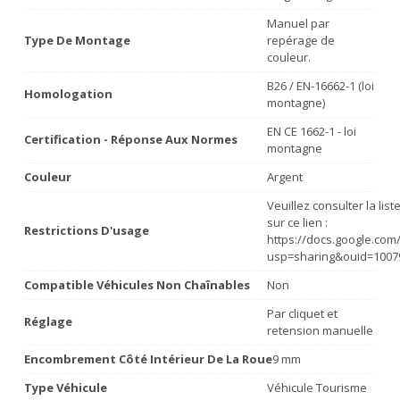
Manuel par
Type De Montage
repérage de
couleur.
B26 / EN-16662-1 (loi
Homologation
montagne)
EN CE 1662-1 - loi
Certification - Réponse Aux Normes
montagne
Couleur
Argent
Veuillez consulter la lis
sur ce lien :
Restrictions D'usage
https://docs.google.co
usp=sharing&ouid=1007
Compatible Véhicules Non Chaînables
Non
Par cliquet et
Réglage
retension manuelle
Encombrement Côté Intérieur De La Roue
9 mm
Type Véhicule
Véhicule Tourisme