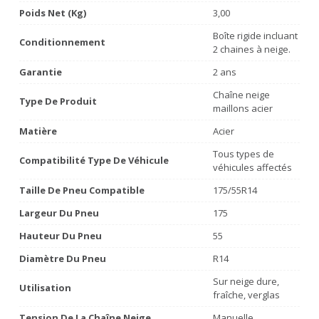
Poids Net (Kg)
3,00
Boîte rigide incluant
Conditionnement
2 chaines à neige.
Garantie
2 ans
Chaîne neige
Type De Produit
maillons acier
Matière
Acier
Tous types de
Compatibilité Type De Véhicule
véhicules affectés
Taille De Pneu Compatible
175/55R14
Largeur Du Pneu
175
Hauteur Du Pneu
55
Diamètre Du Pneu
R14
Sur neige dure,
Utilisation
fraîche, verglas
Tension De La Chaîne Neige
Manuelle