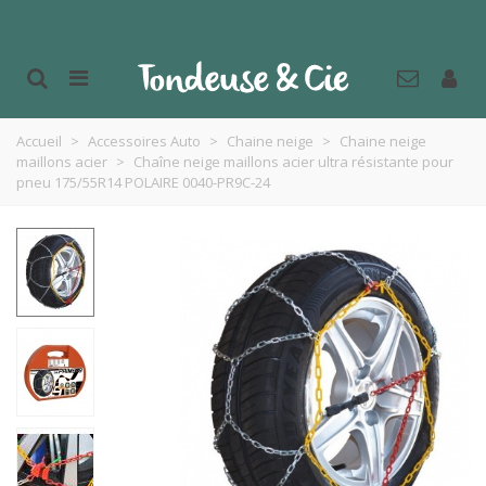
Accueil
>
Accessoires Auto
>
Chaine neige
>
Chaine neige
maillons acier
>
Chaîne neige maillons acier ultra résistante pour
pneu 175/55R14 POLAIRE 0040-PR9C-24