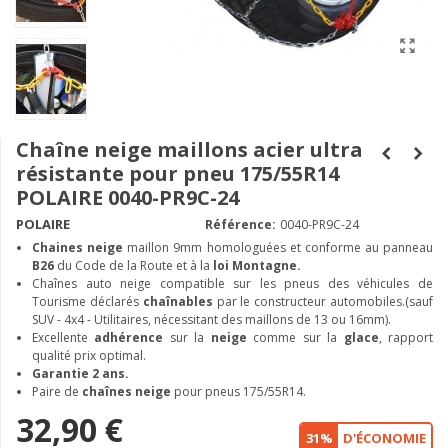
Chaîne neige maillons acier ultra
résistante pour pneu 175/55R14
POLAIRE 0040-PR9C-24
POLAIRE
Référence:
0040-PR9C-24
Chaines neige
maillon 9mm homologuées et conforme au panneau
B26
du Code de la Route et à la
loi Montagne.
Chaînes auto neige compatible sur les pneus des véhicules de
Tourisme déclarés
chaînables
par le constructeur automobiles.(sauf
SUV - 4x4 - Utilitaires, nécessitant des maillons de 13 ou 16mm).
Excellente
adhérence
sur la
neige
comme sur la
glace
, rapport
qualité prix optimal.
Garantie 2 ans.
Paire de
chaînes neige
pour pneus 175/55R14.
32,90 €
31%
D'ÉCONOMIE