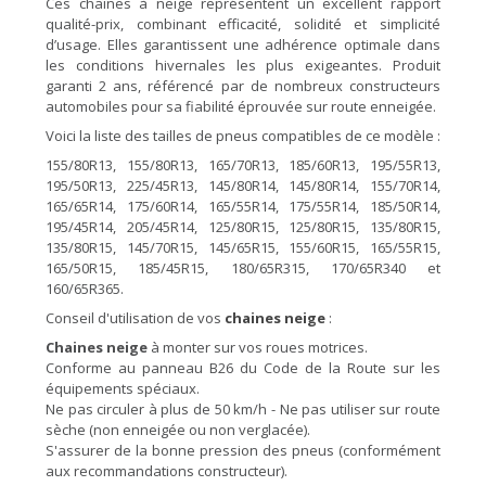
Ces chaînes à neige représentent un excellent rapport
qualité-prix, combinant efficacité, solidité et simplicité
d’usage. Elles garantissent une adhérence optimale dans
les conditions hivernales les plus exigeantes. Produit
garanti 2 ans, référencé par de nombreux constructeurs
automobiles pour sa fiabilité éprouvée sur route enneigée.
Voici la liste des tailles de pneus compatibles de ce modèle :
155/80R13, 155/80R13, 165/70R13, 185/60R13, 195/55R13,
195/50R13, 225/45R13, 145/80R14, 145/80R14, 155/70R14,
165/65R14, 175/60R14, 165/55R14, 175/55R14, 185/50R14,
195/45R14, 205/45R14, 125/80R15, 125/80R15, 135/80R15,
135/80R15, 145/70R15, 145/65R15, 155/60R15, 165/55R15,
165/50R15, 185/45R15, 180/65R315, 170/65R340 et
160/65R365.
Conseil d'utilisation de vos
chaines neige
:
Chaines neige
à monter sur vos roues motrices.
Conforme au panneau B26 du Code de la Route sur les
équipements spéciaux.
Ne pas circuler à plus de 50 km/h - Ne pas utiliser sur route
sèche (non enneigée ou non verglacée).
S'assurer de la bonne pression des pneus (conformément
aux recommandations constructeur).