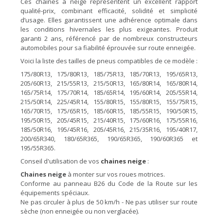
Ces chaînes à neige représentent un excellent rapport
qualité-prix, combinant efficacité, solidité et simplicité
d’usage. Elles garantissent une adhérence optimale dans
les conditions hivernales les plus exigeantes. Produit
garanti 2 ans, référencé par de nombreux constructeurs
automobiles pour sa fiabilité éprouvée sur route enneigée.
Voici la liste des tailles de pneus compatibles de ce modèle :
175/80R13, 175/80R13, 185/75R13, 185/70R13, 195/65R13,
205/60R13, 215/55R13, 215/50R13, 165/80R14, 165/80R14,
165/75R14, 175/70R14, 185/65R14, 195/60R14, 205/55R14,
215/50R14, 225/45R14, 155/80R15, 155/80R15, 155/75R15,
165/70R15, 175/65R15, 185/60R15, 185/55R15, 190/50R15,
195/50R15, 205/45R15, 215/40R15, 175/60R16, 175/55R16,
185/50R16, 195/45R16, 205/45R16, 215/35R16, 195/40R17,
200/65R340, 180/65R365, 190/65R365, 190/60R365 et
195/55R365.
Conseil d'utilisation de vos
chaines neige
:
Chaines neige
à monter sur vos roues motrices.
Conforme au panneau B26 du Code de la Route sur les
équipements spéciaux.
Ne pas circuler à plus de 50 km/h - Ne pas utiliser sur route
sèche (non enneigée ou non verglacée).