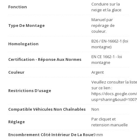
Conduire sur la
Fonction
neige et la glace
Manuel par
Type De Montage
repérage de
couleur.
B26 / EN-16662-1 (loi
Homologation
montagne)
EN CE 1662-1 - loi
Certification - Réponse Aux Normes
montagne
Couleur
Argent
Veuillez consulter la lis
sur ce lien :
Restrictions D'usage
https://docs.google.co
usp=sharing&ouid=1007
Compatible Véhicules Non Chaînables
Non
Par cliquet et
Réglage
retension manuelle
Encombrement Côté Intérieur De La Roue
9 mm