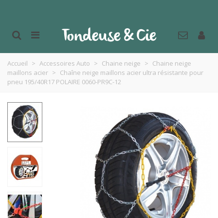
Accueil
>
Accessoires Auto
>
Chaine neige
>
Chaine neige
maillons acier
>
Chaîne neige maillons acier ultra résistante pour
pneu 195/40R17 POLAIRE 0060-PR9C-12