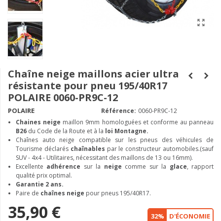
Chaîne neige maillons acier ultra
résistante pour pneu 195/40R17
POLAIRE 0060-PR9C-12
POLAIRE
Référence:
0060-PR9C-12
Chaines neige
maillon 9mm homologuées et conforme au panneau
B26
du Code de la Route et à la
loi Montagne.
Chaînes auto neige compatible sur les pneus des véhicules de
Tourisme déclarés
chaînables
par le constructeur automobiles.(sauf
SUV - 4x4 - Utilitaires, nécessitant des maillons de 13 ou 16mm).
Excellente
adhérence
sur la
neige
comme sur la
glace
, rapport
qualité prix optimal.
Garantie 2 ans.
Paire de
chaînes neige
pour pneus 195/40R17.
35,90 €
32%
D'ÉCONOMIE