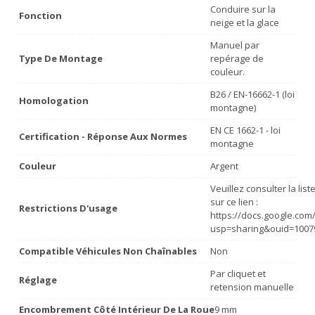
Conduire sur la
Fonction
neige et la glace
Manuel par
Type De Montage
repérage de
couleur.
B26 / EN-16662-1 (loi
Homologation
montagne)
EN CE 1662-1 - loi
Certification - Réponse Aux Normes
montagne
Couleur
Argent
Veuillez consulter la lis
sur ce lien :
Restrictions D'usage
https://docs.google.co
usp=sharing&ouid=1007
Compatible Véhicules Non Chaînables
Non
Par cliquet et
Réglage
retension manuelle
Encombrement Côté Intérieur De La Roue
9 mm