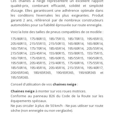
Ces chaînes à neige représentent un excellent rapport
qualité-prix, combinant efficacité, solidité et simplicité
d’usage. Elles garantissent une adhérence optimale dans
les conditions hivernales les plus exigeantes. Produit
garanti 2 ans, référencé par de nombreux constructeurs
automobiles pour sa fiabilité éprouvée sur route enneigée.
Voici la liste des tailles de pneus compatibles de ce modèle :
175/80R13, 175/80R13, 185/75R13, 185/70R13, 195/65R13,
205/60R13, 215/55R13, 215/50R13, 165/80R14, 165/80R14,
165/75R14, 175/70R14, 185/65R14, 195/60R14, 205/55R14,
215/50R14, 225/45R14, 155/80R15, 155/80R15, 155/75R15,
165/70R15, 175/65R15, 185/60R15, 185/55R15, 190/50R15,
195/50R15, 205/45R15, 215/40R15, 175/60R16, 175/55R16,
185/50R16, 195/45R16, 205/45R16, 215/35R16, 195/40R17,
200/65R340, 180/65R365, 190/65R365, 190/60R365 et
195/55R365.
Conseil d'utilisation de vos
chaines neige
:
Chaines neige
à monter sur vos roues motrices.
Conforme au panneau B26 du Code de la Route sur les
équipements spéciaux.
Ne pas circuler à plus de 50 km/h - Ne pas utiliser sur route
sèche (non enneigée ou non verglacée).