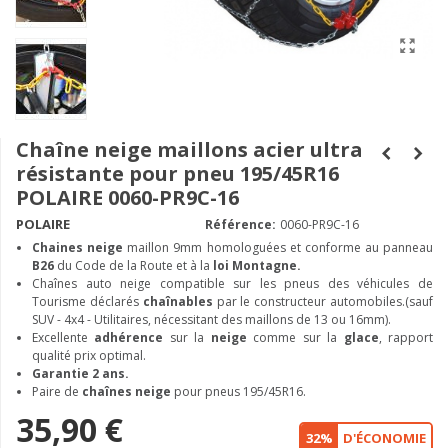
Chaîne neige maillons acier ultra
résistante pour pneu 195/45R16
POLAIRE 0060-PR9C-16
POLAIRE
Référence:
0060-PR9C-16
Chaines neige
maillon 9mm homologuées et conforme au panneau
B26
du Code de la Route et à la
loi Montagne.
Chaînes auto neige compatible sur les pneus des véhicules de
Tourisme déclarés
chaînables
par le constructeur automobiles.(sauf
SUV - 4x4 - Utilitaires, nécessitant des maillons de 13 ou 16mm).
Excellente
adhérence
sur la
neige
comme sur la
glace
, rapport
qualité prix optimal.
Garantie 2 ans.
Paire de
chaînes neige
pour pneus 195/45R16.
35,90 €
32%
D'ÉCONOMIE