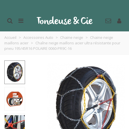
Accueil
>
Accessoires Auto
>
Chaine neige
>
Chaine neige
maillons acier
>
Chaîne neige maillons acier ultra résistante pour
pneu 195/45R16 POLAIRE 0060-PR9C-16