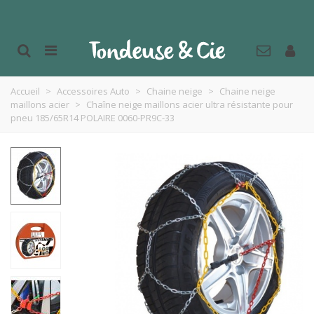
Accueil
>
Accessoires Auto
>
Chaine neige
>
Chaine neige
maillons acier
>
Chaîne neige maillons acier ultra résistante pour
pneu 185/65R14 POLAIRE 0060-PR9C-33