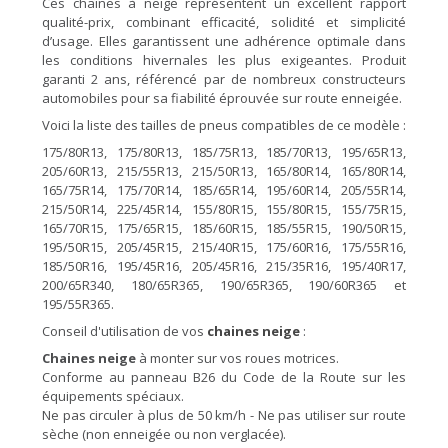
Ces chaînes à neige représentent un excellent rapport
qualité-prix, combinant efficacité, solidité et simplicité
d’usage. Elles garantissent une adhérence optimale dans
les conditions hivernales les plus exigeantes. Produit
garanti 2 ans, référencé par de nombreux constructeurs
automobiles pour sa fiabilité éprouvée sur route enneigée.
Voici la liste des tailles de pneus compatibles de ce modèle :
175/80R13, 175/80R13, 185/75R13, 185/70R13, 195/65R13,
205/60R13, 215/55R13, 215/50R13, 165/80R14, 165/80R14,
165/75R14, 175/70R14, 185/65R14, 195/60R14, 205/55R14,
215/50R14, 225/45R14, 155/80R15, 155/80R15, 155/75R15,
165/70R15, 175/65R15, 185/60R15, 185/55R15, 190/50R15,
195/50R15, 205/45R15, 215/40R15, 175/60R16, 175/55R16,
185/50R16, 195/45R16, 205/45R16, 215/35R16, 195/40R17,
200/65R340, 180/65R365, 190/65R365, 190/60R365 et
195/55R365.
Conseil d'utilisation de vos
chaines neige
:
Chaines neige
à monter sur vos roues motrices.
Conforme au panneau B26 du Code de la Route sur les
équipements spéciaux.
Ne pas circuler à plus de 50 km/h - Ne pas utiliser sur route
sèche (non enneigée ou non verglacée).