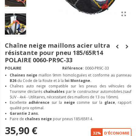
Chaîne neige maillons acier ultra
résistante pour pneu 185/65R14
POLAIRE 0060-PR9C-33
POLAIRE
Référence:
0060-PR9C-33
Chaines neige
maillon 9mm homologuées et conforme au panneau
B26
du Code de la Route et à la
loi Montagne.
Chaînes auto neige compatible sur les pneus des véhicules de
Tourisme déclarés
chaînables
par le constructeur automobiles.(sauf
SUV - 4x4 - Utilitaires, nécessitant des maillons de 13 ou 16mm).
Excellente
adhérence
sur la
neige
comme sur la
glace
, rapport
qualité prix optimal.
Garantie 2 ans.
Paire de
chaînes neige
pour pneus 185/65R14.
35,90 €
32%
D'ÉCONOMIE