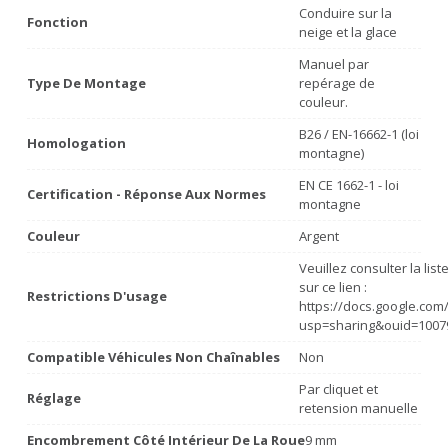
Conduire sur la
Fonction
neige et la glace
Manuel par
Type De Montage
repérage de
couleur.
B26 / EN-16662-1 (loi
Homologation
montagne)
EN CE 1662-1 - loi
Certification - Réponse Aux Normes
montagne
Couleur
Argent
Veuillez consulter la lis
sur ce lien :
Restrictions D'usage
https://docs.google.co
usp=sharing&ouid=1007
Compatible Véhicules Non Chaînables
Non
Par cliquet et
Réglage
retension manuelle
Encombrement Côté Intérieur De La Roue
9 mm