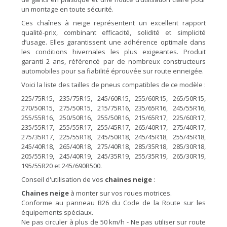
un montage en toute sécurité.
Ces chaînes à neige représentent un excellent rapport
qualité-prix, combinant efficacité, solidité et simplicité
d’usage. Elles garantissent une adhérence optimale dans
les conditions hivernales les plus exigeantes. Produit
garanti 2 ans, référencé par de nombreux constructeurs
automobiles pour sa fiabilité éprouvée sur route enneigée.
Voici la liste des tailles de pneus compatibles de ce modèle :
225/75R15, 235/75R15, 245/60R15, 255/60R15, 265/50R15,
270/50R15, 275/50R15, 215/75R16, 235/65R16, 245/55R16,
255/55R16, 250/50R16, 255/50R16, 215/65R17, 225/60R17,
235/55R17, 255/55R17, 255/45R17, 265/40R17, 275/40R17,
275/35R17, 225/55R18, 245/50R18, 245/45R18, 255/45R18,
245/40R18, 265/40R18, 275/40R18, 285/35R18, 285/30R18,
205/55R19, 245/40R19, 245/35R19, 255/35R19, 265/30R19,
195/55R20 et 245/690R500.
Conseil d'utilisation de vos
chaines neige
:
Chaines neige
à monter sur vos roues motrices.
Conforme au panneau B26 du Code de la Route sur les
équipements spéciaux.
Ne pas circuler à plus de 50 km/h - Ne pas utiliser sur route