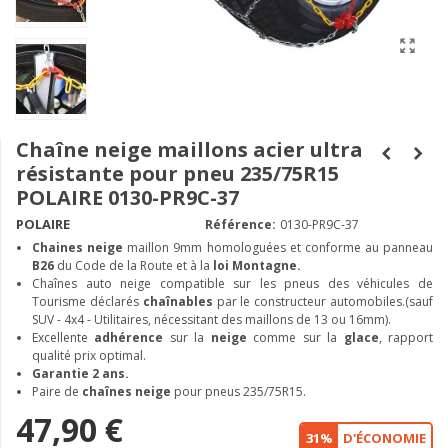
Chaîne neige maillons acier ultra
résistante pour pneu 235/75R15
POLAIRE 0130-PR9C-37
POLAIRE
Référence:
0130-PR9C-37
Chaines neige
maillon 9mm homologuées et conforme au panneau
B26
du Code de la Route et à la
loi Montagne.
Chaînes auto neige compatible sur les pneus des véhicules de
Tourisme déclarés
chaînables
par le constructeur automobiles.(sauf
SUV - 4x4 - Utilitaires, nécessitant des maillons de 13 ou 16mm).
Excellente
adhérence
sur la
neige
comme sur la
glace
, rapport
qualité prix optimal.
Garantie 2 ans.
Paire de
chaînes neige
pour pneus 235/75R15.
47,90 €
31%
D'ÉCONOMIE