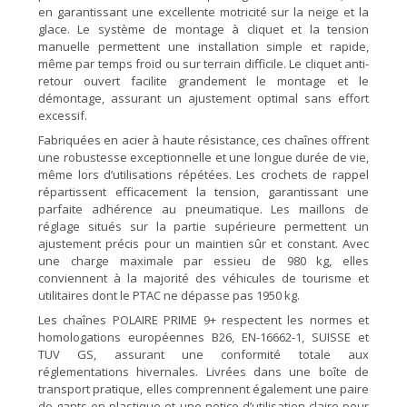
en garantissant une excellente motricité sur la neige et la
glace. Le système de montage à cliquet et la tension
manuelle permettent une installation simple et rapide,
même par temps froid ou sur terrain difficile. Le cliquet anti-
retour ouvert facilite grandement le montage et le
démontage, assurant un ajustement optimal sans effort
excessif.
Fabriquées en acier à haute résistance, ces chaînes offrent
une robustesse exceptionnelle et une longue durée de vie,
même lors d’utilisations répétées. Les crochets de rappel
répartissent efficacement la tension, garantissant une
parfaite adhérence au pneumatique. Les maillons de
réglage situés sur la partie supérieure permettent un
ajustement précis pour un maintien sûr et constant. Avec
une charge maximale par essieu de 980 kg, elles
conviennent à la majorité des véhicules de tourisme et
utilitaires dont le PTAC ne dépasse pas 1950 kg.
Les chaînes POLAIRE PRIME 9+ respectent les normes et
homologations européennes B26, EN-16662-1, SUISSE et
TUV GS, assurant une conformité totale aux
réglementations hivernales. Livrées dans une boîte de
transport pratique, elles comprennent également une paire
de gants en plastique et une notice d’utilisation claire pour