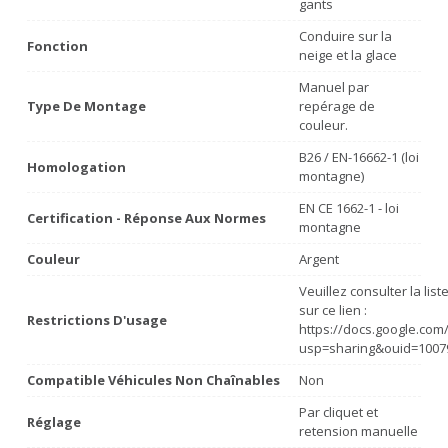
gants
Conduire sur la
Fonction
neige et la glace
Manuel par
Type De Montage
repérage de
couleur.
B26 / EN-16662-1 (loi
Homologation
montagne)
EN CE 1662-1 - loi
Certification - Réponse Aux Normes
montagne
Couleur
Argent
Veuillez consulter la lis
sur ce lien :
Restrictions D'usage
https://docs.google.co
usp=sharing&ouid=1007
Compatible Véhicules Non Chaînables
Non
Par cliquet et
Réglage
retension manuelle