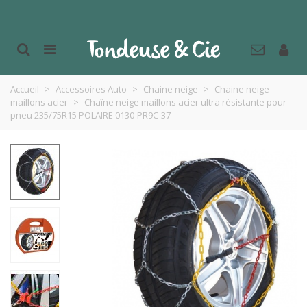
Accueil
>
Accessoires Auto
>
Chaine neige
>
Chaine neige
maillons acier
>
Chaîne neige maillons acier ultra résistante pour
pneu 235/75R15 POLAIRE 0130-PR9C-37