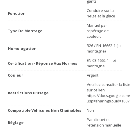
gants
Conduire sur la
Fonction
neige et la glace
Manuel par
Type De Montage
repérage de
couleur.
B26 / EN-16662-1 (loi
Homologation
montagne)
EN CE 1662-1 - loi
Certification - Réponse Aux Normes
montagne
Couleur
Argent
Veuillez consulter la lis
sur ce lien :
Restrictions D'usage
https://docs.google.co
usp=sharing&ouid=1007
Compatible Véhicules Non Chaînables
Non
Par cliquet et
Réglage
retension manuelle