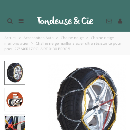
Accueil
>
Accessoires Auto
>
Chaine neige
>
Chaine neige
maillons acier
>
Chaîne neige maillons acier ultra résistante pour
pneu 275/40R17 POLAIRE 0130-PR9C-5