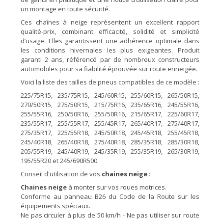
un montage en toute sécurité.
Ces chaînes à neige représentent un excellent rapport
qualité-prix, combinant efficacité, solidité et simplicité
d’usage. Elles garantissent une adhérence optimale dans
les conditions hivernales les plus exigeantes. Produit
garanti 2 ans, référencé par de nombreux constructeurs
automobiles pour sa fiabilité éprouvée sur route enneigée.
Voici la liste des tailles de pneus compatibles de ce modèle :
225/75R15, 235/75R15, 245/60R15, 255/60R15, 265/50R15,
270/50R15, 275/50R15, 215/75R16, 235/65R16, 245/55R16,
255/55R16, 250/50R16, 255/50R16, 215/65R17, 225/60R17,
235/55R17, 255/55R17, 255/45R17, 265/40R17, 275/40R17,
275/35R17, 225/55R18, 245/50R18, 245/45R18, 255/45R18,
245/40R18, 265/40R18, 275/40R18, 285/35R18, 285/30R18,
205/55R19, 245/40R19, 245/35R19, 255/35R19, 265/30R19,
195/55R20 et 245/690R500.
Conseil d'utilisation de vos
chaines neige
:
Chaines neige
à monter sur vos roues motrices.
Conforme au panneau B26 du Code de la Route sur les
équipements spéciaux.
Ne pas circuler à plus de 50 km/h - Ne pas utiliser sur route