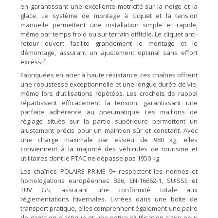
en garantissant une excellente motricité sur la neige et la
glace. Le système de montage à cliquet et la tension
manuelle permettent une installation simple et rapide,
même par temps froid ou sur terrain difficile. Le cliquet anti-
retour ouvert facilite grandement le montage et le
démontage, assurant un ajustement optimal sans effort
excessif.
Fabriquées en acier à haute résistance, ces chaînes offrent
une robustesse exceptionnelle et une longue durée de vie,
même lors d’utilisations répétées. Les crochets de rappel
répartissent efficacement la tension, garantissant une
parfaite adhérence au pneumatique. Les maillons de
réglage situés sur la partie supérieure permettent un
ajustement précis pour un maintien sûr et constant. Avec
une charge maximale par essieu de 980 kg, elles
conviennent à la majorité des véhicules de tourisme et
utilitaires dont le PTAC ne dépasse pas 1950 kg.
Les chaînes POLAIRE PRIME 9+ respectent les normes et
homologations européennes B26, EN-16662-1, SUISSE et
TUV GS, assurant une conformité totale aux
réglementations hivernales. Livrées dans une boîte de
transport pratique, elles comprennent également une paire
de gants en plastique et une notice d’utilisation claire pour