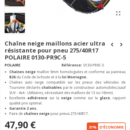
Chaîne neige maillons acier ultra
résistante pour pneu 275/40R17
POLAIRE 0130-PR9C-5
POLAIRE
Référence:
0130-PR9C-5
Chaines neige
maillon 9mm homologuées et conforme au panneau
B26
du Code de la Route et à la
loi Montagne.
Chaînes auto neige compatible sur les pneus des véhicules de
Tourisme déclarés
chaînables
par le constructeur automobiles.(sauf
SUV - 4x4 - Utilitaires, nécessitant des maillons de 13 ou 16mm).
Excellente
adhérence
sur la
neige
comme sur la
glace
, rapport
qualité prix optimal.
Garantie 2 ans.
Paire de
chaînes neige
pour pneus 275/40R17.
47,90 €
31%
D'ÉCONOMIE