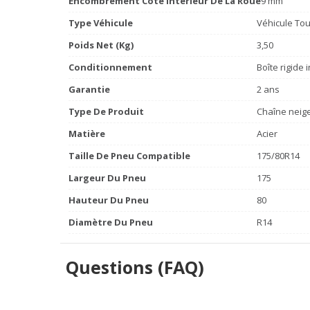
Encombrement Côté Intérieur De La Roue
9 mm
Type Véhicule
Véhicule To
Poids Net (Kg)
3,50
Conditionnement
Boîte rigide 
Garantie
2 ans
Type De Produit
Chaîne neige
Matière
Acier
Taille De Pneu Compatible
175/80R14
Largeur Du Pneu
175
Hauteur Du Pneu
80
Diamètre Du Pneu
R14
Questions (FAQ)