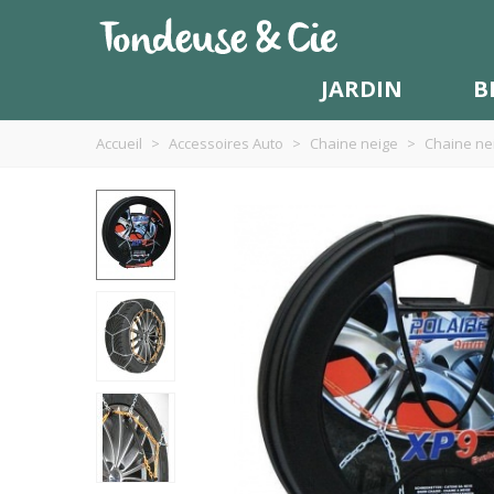
JARDIN
B
Accueil
>
Accessoires Auto
>
Chaine neige
>
Chaine nei