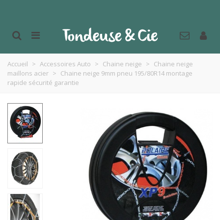
Accueil
>
Accessoires Auto
>
Chaine neige
>
Chaine neige
maillons acier
>
Chaine neige 9mm pneu 195/80R14 montage
rapide sécurité garantie