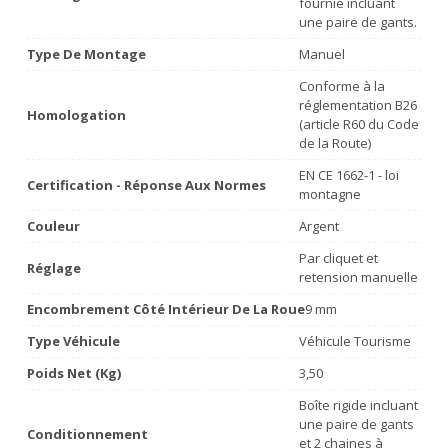
fournie incluant
une paire de gants.
Type De Montage
Manuel
Conforme à la
réglementation B26
Homologation
(article R60 du Code
de la Route)
EN CE 1662-1 - loi
Certification - Réponse Aux Normes
montagne
Couleur
Argent
Par cliquet et
Réglage
retension manuelle
Encombrement Côté Intérieur De La Roue
9 mm
Type Véhicule
Véhicule Tourisme
Poids Net (Kg)
3,50
Boîte rigide incluant
une paire de gants
Conditionnement
et 2 chaines à