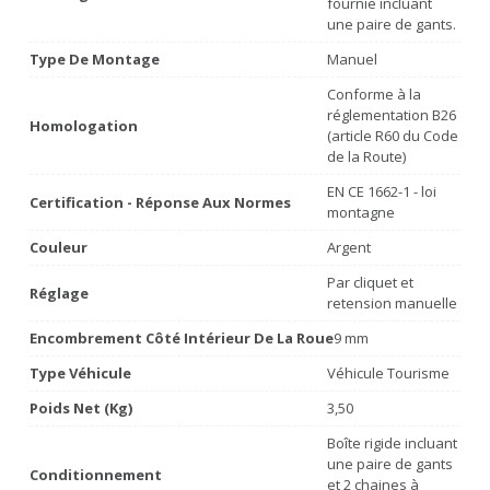
fournie incluant
une paire de gants.
Type De Montage
Manuel
Conforme à la
réglementation B26
Homologation
(article R60 du Code
de la Route)
EN CE 1662-1 - loi
Certification - Réponse Aux Normes
montagne
Couleur
Argent
Par cliquet et
Réglage
retension manuelle
Encombrement Côté Intérieur De La Roue
9 mm
Type Véhicule
Véhicule Tourisme
Poids Net (Kg)
3,50
Boîte rigide incluant
une paire de gants
Conditionnement
et 2 chaines à