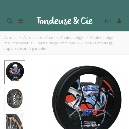
Accueil
>
Accessoires Auto
>
Chaine neige
>
Chaine neige
maillons acier
>
Chaine neige 9mm pneu 225/55R14 montage
rapide sécurité garantie