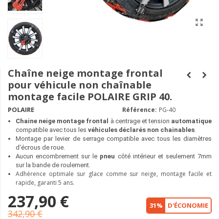
Chaîne neige montage frontal
pour véhicule non chaînable
montage facile POLAIRE GRIP 40.
POLAIRE
Référence:
PG-40
Chaine neige
montage frontal
à centrage et tension
automatique
compatible avec tous les
véhicules déclarés non chainables
.
Montage par levier de serrage compatible avec tous les diamètres
d'écrous de roue.
Aucun encombrement sur le
pneu
côté intérieur et seulement 7mm
sur la bande de roulement.
Adhérence optimale sur glace comme sur neige, montage facile et
rapide, garanti 5 ans.
237,90 €
31%
D'ÉCONOMIE
342,90 €