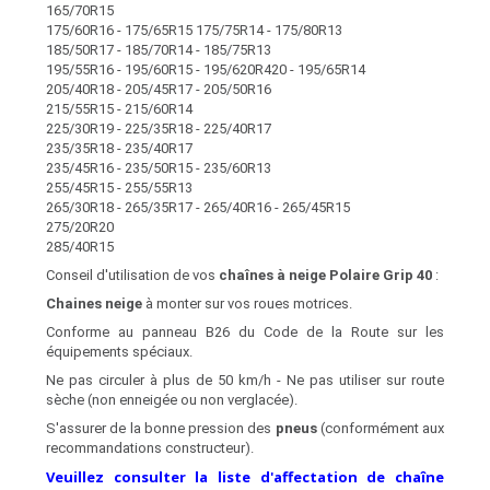
165/70R15
175/60R16 - 175/65R15 175/75R14 - 175/80R13
185/50R17 - 185/70R14 - 185/75R13
195/55R16 - 195/60R15 - 195/620R420 - 195/65R14
205/40R18 - 205/45R17 - 205/50R16
215/55R15 - 215/60R14
225/30R19 - 225/35R18 - 225/40R17
235/35R18 - 235/40R17
235/45R16 - 235/50R15 - 235/60R13
255/45R15 - 255/55R13
265/30R18 - 265/35R17 - 265/40R16 - 265/45R15
275/20R20
285/40R15
Conseil d'utilisation de vos
chaînes à neige Polaire Grip 40
:
Chaines neige
à monter sur vos roues motrices.
Conforme au panneau B26 du Code de la Route sur les
équipements spéciaux.
Ne pas circuler à plus de 50 km/h - Ne pas utiliser sur route
sèche (non enneigée ou non verglacée).
S'assurer de la bonne pression des
pneus
(conformément aux
recommandations constructeur).
Veuillez consulter la liste d'affectation de chaîne