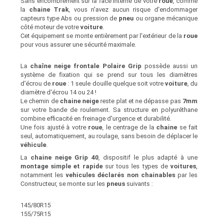
Sans encombrement sur la face interne de votre
roue
, comme
la
chaine Trak
, vous n'avez aucun risque d'endommager
capteurs type Abs ou pression de
pneu
ou organe mécanique
côté moteur de votre
voiture
.
Cet équipement se monte entièrement par l'extérieur de la
roue
pour vous assurer une sécurité maximale.
La
chaîne neige frontale Polaire Grip
possède aussi un
système de fixation qui se prend sur tous les diamètres
d'écrou de
roue
: 1 seule douille quelque soit votre
voiture
, du
diamètre d'écrou 14 ou 24 !
Le chemin de
chaine neige
reste plat et ne dépasse pas
7mm
sur votre bande de roulement. Sa structure en polyuréthane
combine efficacité en freinage d'urgence et durabilité.
Une fois ajusté à votre
roue
, le centrage de la
chaine
se fait
seul, automatiquement, au roulage, sans besoin de déplacer le
véhicule
.
La
chaine neige Grip 40
, dispositif le plus adapté à une
montage simple et rapide
sur tous les types de
voitures
,
notamment les
vehicules déclarés non chainables
par les
Constructeur, se monte sur les
pneus
suivants :
145/80R15
155/75R15