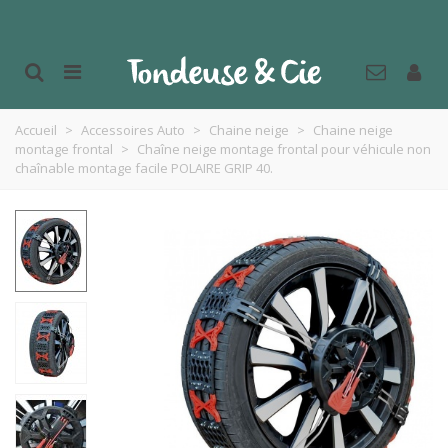
Accueil
>
Accessoires Auto
>
Chaine neige
>
Chaine neige
montage frontal
>
Chaîne neige montage frontal pour véhicule non
chaînable montage facile POLAIRE GRIP 40.