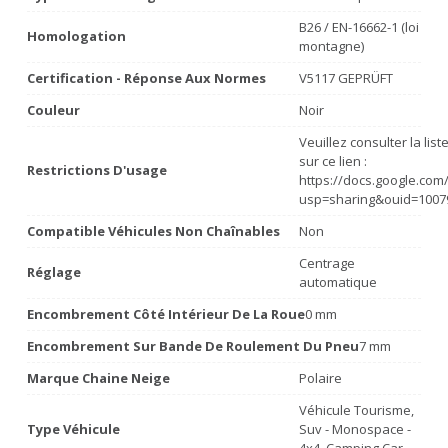
B26 / EN-16662-1 (loi
Homologation
montagne)
Certification - Réponse Aux Normes
V5117 GEPRÜFT
Couleur
Noir
Veuillez consulter la lis
sur ce lien :
Restrictions D'usage
https://docs.google.co
usp=sharing&ouid=1007
Compatible Véhicules Non Chaînables
Non
Centrage
Réglage
automatique
Encombrement Côté Intérieur De La Roue
0 mm
Encombrement Sur Bande De Roulement Du Pneu
7 mm
Marque Chaine Neige
Polaire
Véhicule Tourisme,
Type Véhicule
Suv - Monospace -
4x4, Camping Car