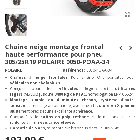
Chaîne neige montage frontal
haute performance pour pneu
305/25R19 POLAIRE 0050-POAA-34
POLAIRE
Référence:
0050-POAA-34
Chaînes à neige frontales
Polaire Grip One parfaites pour
véhicules non chaînables.
Conçues pour les
véhicules légers et utilitaires
légers
(VL/VUL)
jusqu'à 3400 kg de PTAC
, homologation EN-16662-1.
Montage simple en 4 minutes chrono, système d'auto-
tension
et centrage automatique, avec une
structure en X
pour un
ajustement précis et une excellente adhérence.
Composées de
patins en polyuréthane
et de maillons en acier
renforcé 9 mm,
résistance élevée
.
Garantie de 5 ans,
se monte sur les pneus de taille 305/25R19.
192,90 €