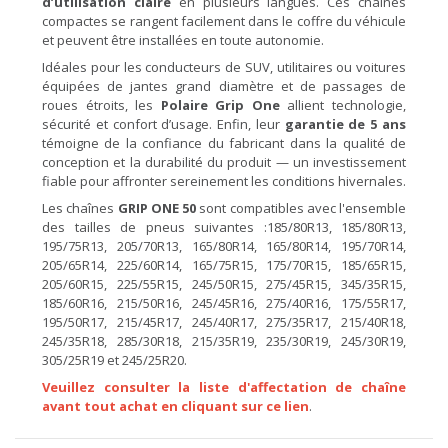
d’utilisation claire
en plusieurs langues. Ces chaînes
compactes se rangent facilement dans le coffre du véhicule
et peuvent être installées en toute autonomie.
Idéales pour les conducteurs de SUV, utilitaires ou voitures
équipées de jantes grand diamètre et de passages de
roues étroits, les
Polaire Grip One
allient technologie,
sécurité et confort d’usage. Enfin, leur
garantie de 5 ans
témoigne de la confiance du fabricant dans la qualité de
conception et la durabilité du produit — un investissement
fiable pour affronter sereinement les conditions hivernales.
Les chaînes
GRIP ONE 50
sont compatibles avec l'ensemble
des tailles de pneus suivantes :
185/80R13, 185/80R13,
195/75R13, 205/70R13, 165/80R14, 165/80R14, 195/70R14,
205/65R14, 225/60R14, 165/75R15, 175/70R15, 185/65R15,
205/60R15, 225/55R15, 245/50R15, 275/45R15, 345/35R15,
185/60R16, 215/50R16, 245/45R16, 275/40R16, 175/55R17,
195/50R17, 215/45R17, 245/40R17, 275/35R17, 215/40R18,
245/35R18, 285/30R18, 215/35R19, 235/30R19, 245/30R19,
305/25R19 et 245/25R20.
Veuillez consulter la liste d'affectation de chaîne
avant tout achat en cliquant sur ce lien
.