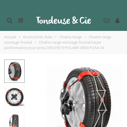
Accueil
>
Accessoires Auto
>
Chaine neige
>
Chaine neige
montage frontal
>
Chaîne neige montage frontal haute
performance pour pneu 305/25R19 POLAIRE 0050-POAA-34