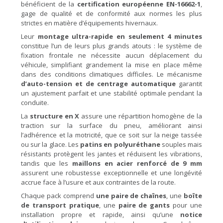
bénéficient de la
certification européenne EN-16662-1
,
gage de qualité et de conformité aux normes les plus
strictes en matière d’équipements hivernaux.
Leur
montage ultra-rapide en seulement 4 minutes
constitue l’un de leurs plus grands atouts : le système de
fixation frontale ne nécessite aucun déplacement du
véhicule, simplifiant grandement la mise en place même
dans des conditions climatiques difficiles. Le mécanisme
d’auto-tension et de centrage automatique
garantit
un ajustement parfait et une stabilité optimale pendant la
conduite.
La
structure en X
assure une répartition homogène de la
traction sur la surface du pneu, améliorant ainsi
l’adhérence et la motricité, que ce soit sur la neige tassée
ou sur la glace. Les
patins en polyuréthane
souples mais
résistants protègent les jantes et réduisent les vibrations,
tandis que les
maillons en acier renforcé de 9 mm
assurent une robustesse exceptionnelle et une longévité
accrue face à l’usure et aux contraintes de la route.
Chaque pack comprend
une paire de chaînes
, une
boîte
de transport pratique
, une
paire de gants
pour une
installation propre et rapide, ainsi qu’une
notice