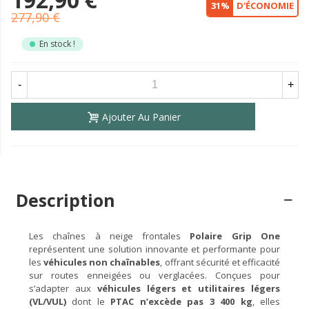
31%
D'ÉCONOMIE
277,90 €
En stock !
-
+
Ajouter Au Panier
Description
Les chaînes à neige frontales
Polaire Grip One
représentent une solution innovante et performante pour
les
véhicules non chaînables
, offrant sécurité et efficacité
sur routes enneigées ou verglacées. Conçues pour
s’adapter aux
véhicules légers et utilitaires légers
(VL/VUL)
dont le
PTAC n’excède pas 3 400 kg
, elles