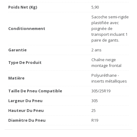
Poids Net (Kg)
5,90
Sacoche semi-rigide
plastifiée avec
Conditionnement
poignée de
transport incluant 1
paire de gants.
Garantie
2 ans
Chaîne neige
Type De Produit
montage frontal
Polyuréthane -
Matière
inserts métalliques
Taille De Pneu Compatible
305/25R19
Largeur Du Pneu
305
Hauteur Du Pneu
25
Diamètre Du Pneu
R19