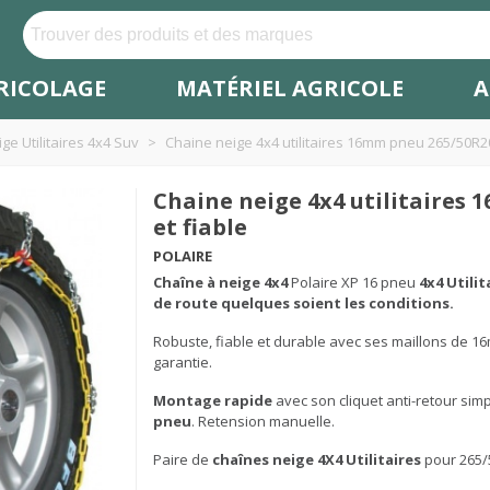
RICOLAGE
MATÉRIEL AGRICOLE
A
ge Utilitaires 4x4 Suv
>
Chaine neige 4x4 utilitaires 16mm pneu 265/50R20
Chaine neige 4x4 utilitaires
et fiable
POLAIRE
Chaîne à neige
4x4
Polaire XP 16 pneu
4x4 Utili
de route quelques soient les conditions.
Robuste, fiable et durable avec ses maillons de 16m
garantie.
Montage rapide
avec son cliquet anti-retour simpl
pneu
. Retension manuelle.
Paire de
chaînes neige 4X4 Utilitaires
pour 265/