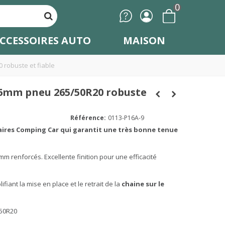
0
CCESSOIRES AUTO
MAISON
 robuste et fiable
 16mm pneu 265/50R20 robuste
Référence:
0113-P16A-9
taires Comping Car qui garantit une très bonne tenue
m renforcés. Excellente finition pour une efficacité
ifiant la mise en place et le retrait de la
chaine sur le
50R20