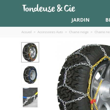
JARDIN
B
Accueil
>
Accessoires Auto
>
Chaine neige
>
Chaine nei