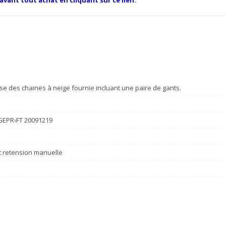
se des chaines à neige fournie incluant une paire de gants.
 GEPR‹FT 20091219
et retension manuelle